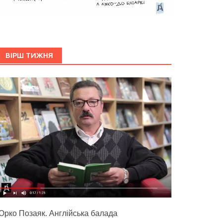
ВІРШ ТИЖНЯ
Юрко Позаяк. Англійська балада