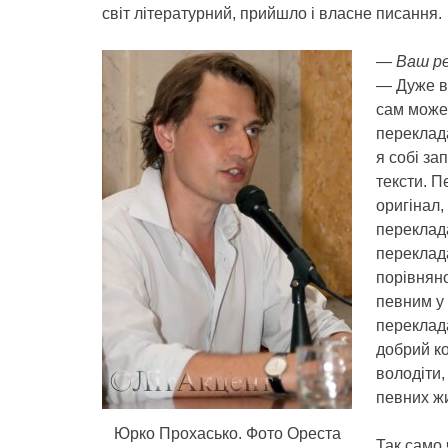
світ літературний, прийшло і власне писання.
— Ваш ре
— Дуже ва
сам можеш
переклада
я собі за
тексти. П
оригінал,
переклад
переклад
порівняно
певним у 
переклада
добрий ко
володіти,
певних жи
Юрко Прохасько. Фото Ореста
Так само 