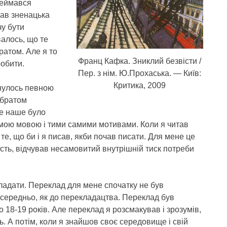
ереймався
чав зненацька
чу бути
валось, що те
братом. Але я то
Франц Кафка. Зниклий безвісти /
робити.
Пер. з нім. Ю.Прохаська. — Київ:
Критика, 2009
рнулось певною
 братом
ще наше було
амою мовою і тими самими мотивами. Коли я читав
те, що би і я писав, якби почав писати. Для мене це
сть, відчував несамовитий внутрішній тиск потреби
кладати. Переклад для мене спочатку не був
осередньо, як до перекладацтва. Переклад був
18-19 років. Але переклад я розсмакував і зрозумів,
ь. А потім, коли я знайшов своє середовище і свій