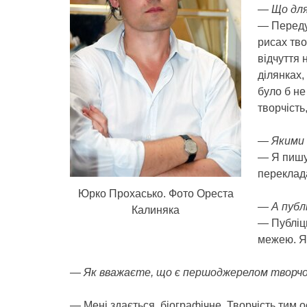
— Що для
— Переду
рисах тво
відчуття 
ділянках,
було б не
творчість
— Якими 
— Я пишу 
переклада
Юрко Прохасько. Фото Ореста
— А публ
Калиняка
— Публіци
межею. Я 
— Як вважаєте, що є першоджерелом творчо
— Мені здається, біографічне. Творчість тим 