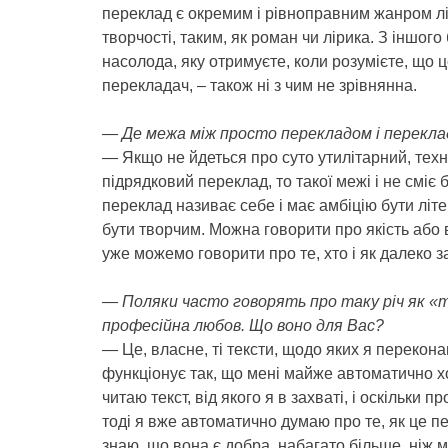
переклад є окремим і рівноправним жанром л
творчості, таким, як роман чи лірика. З іншого 
насолода, яку отримуєте, коли розумієте, що 
перекладач, – також ні з чим не зрівнянна.
— Де межа між просто перекладом і перекл
— Якщо не йдеться про суто утилітарний, техн
підрядковий переклад, то такої межі і не сміє б
переклад називає себе і має амбіцію бути літ
бути творчим. Можна говорити про якість або в
уже можемо говорити про те, хто і як далеко з
— Поляки часто говорять про таку річ як «mi
професійна любов. Що воно для Вас?
— Це, власне, ті тексти, щодо яких я перекона
функціонує так, що мені майже автоматично х
читаю текст, від якого я в захваті, і оскільки 
тоді я вже автоматично думаю про те, як це пер
знаю, що вона є добра, набагато більше, ніж 