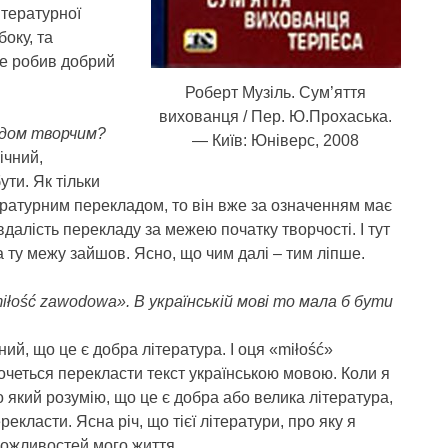
ітературної
боку, та
це робив добрий
Роберт Музіль. Сум’яття
вихованця / Пер. Ю.Прохаська.
адом творчим?
— Київ: Юніверс, 2008
ічний,
ути. Як тільки
ературним перекладом, то він вже за означенням має
далість перекладу за межею початку творчості. І тут
а ту межу зайшов. Ясно, що чим далі – тим ліпше.
łość zawodowa». В українській мові то мала б бути
ний, що це є добра література. І оця «miłość»
очеться перекласти текст українською мовою. Коли я
про який розумію, що це є добра або велика література,
екласти. Ясна річ, що тієї літератури, про яку я
можливостей мого життя.