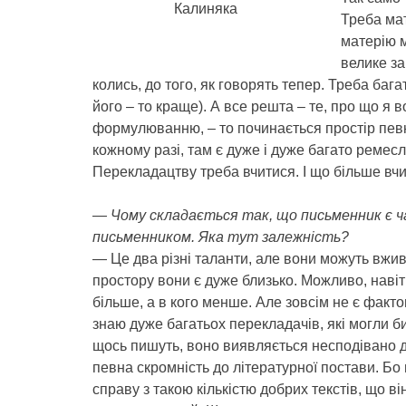
Калиняка
Треба мат
матерію 
велике за
колись, до того, як говорять тепер. Треба баг
його – то краще). А все решта – те, про що я 
формулюванню, – то починається простір певног
кожному разі, там є дуже і дуже багато ремесл
Перекладацтву треба вчитися. І що більше вчи
— Чому складається так, що письменник є ч
письменником. Яка тут залежність?
— Це два різні таланти, але вони можуть вжив
простору вони є дуже близько. Можливо, навіт
більше, а в кого менше. Але зовсім не є факт
знаю дуже багатьох перекладачів, які могли б
щось пишуть, воно виявляється несподівано 
певна скромність до літературної постави. Бо
справу з такою кількістю добрих текстів, що в