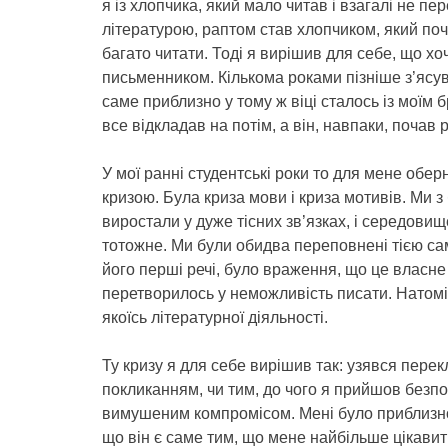
я із хлопчика, який мало читав і взагалі не п
літературою, раптом став хлопчиком, який по
багато читати. Тоді я вирішив для себе, що хо
письменником. Кількома роками пізніше з’ясу
саме приблизно у тому ж віці сталось із моїм 
все відкладав на потім, а він, навпаки, почав 
У мої ранні студентські роки то для мене обе
кризою. Була криза мови і криза мотивів. Ми з
виростали у дуже тісних зв’язках, і середови
тотожне. Ми були обидва переповнені тією с
його перші речі, було враження, що це власне 
перетворилось у неможливість писати. Натомі
якоїсь літературної діяльності.
Ту кризу я для себе вирішив так: узявся пере
покликанням, чи тим, до чого я прийшов безп
вимушеним компромісом. Мені було приблизно 
що він є саме тим, що мене найбільше цікавит