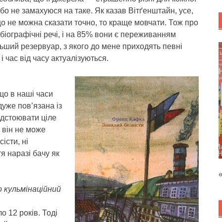
бо не замахуюся на таке. Як казав Вітґенштайн, усе,
о не можна сказати точно, то краще мовчати. Тож про
біографічні речі, і на 85% вони є переживанням
льший резервуар, з якого до мене приходять певні
і час від часу актуалізуються.
що в наші часи
дуже пов’язана із
ідстоювати ціле
о він не може
істи, ні
я наразі бачу як
 кульмінаційний
ло 12 років. Тоді