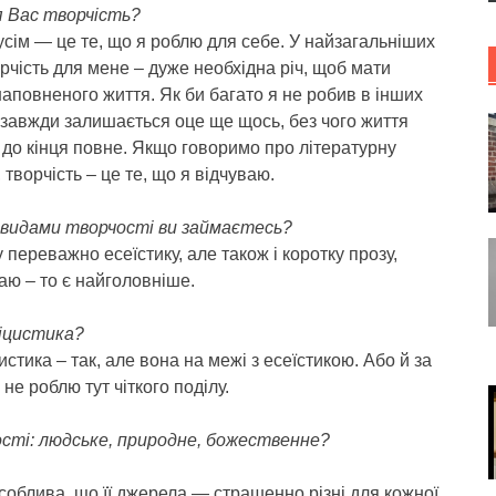
 Вас творчість?
сім — це те, що я роблю для себе. У найзагальніших
рчість для мене – дуже необхідна річ, щоб мати
наповненого життя. Як би багато я не робив в інших
 завжди залишається оце ще щось, без чого життя
 до кінця повне. Якщо говоримо про літературну
, творчість – це те, що я відчуваю.
видами творчості ви займаєтесь?
переважно есеїстику, але також і коротку прозу,
ю – то є найголовніше.
іцистика?
стика – так, але вона на межі з есеїстикою. Або й за
не роблю тут чіткого поділу.
сті: людське, природне, божественне?
особлива, що її джерела — страшенно різні для кожної