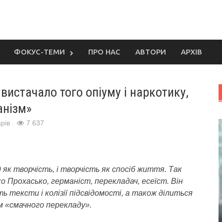
ФОКУС-ТЕМИ
ПРО НАС
АВТОРИ
АРХІВ
истачало того опіуму і наркотику,
анізм»
рів
7 637
як творчість, і творчість як спосіб життя. Так
о Прохасько, германіст, перекладач, есеїст.
Він
 тексти і колізії підсвідомості, а також ділиться
 «смачного перекладу».