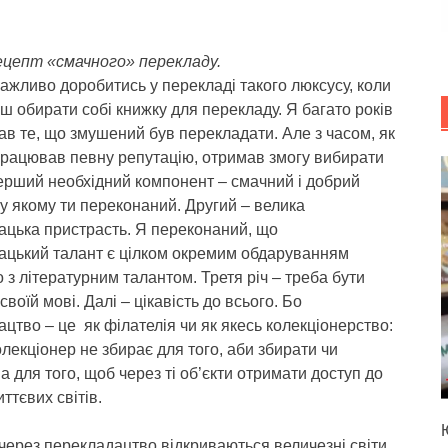
цепт «смачного» перекладу.
жливо доробитись у перекладі такого люксусу, коли
 обирати собі книжку для перекладу. Я багато років
в те, що змушений був перекладати. Але з часом, як
працював певну репутацію, отримав змогу вибирати
ерший необхідний компонент – смачний і добрий
 у якому ти переконаний. Другий – велика
ацька пристрасть. Я переконаний, що
ацький талант є цілком окремим обдаруванням
 з літературним талантом. Третя річ – треба бути
своїй мові. Далі – цікавість до всього. Бо
цтво – це як філателія чи як якесь колекціонерство:
лекціонер не збирає для того, аби збирати чи
 а для того, щоб через ті об’єкти отримати доступ до
ттєвих світів.
через перекладацтво відкриваються величезні світи.