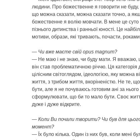
людини. Про божественне я говорити не буду, 
що можна сказати, можна сказати точно, а якщ
божественне я волію мовчати. В мене це суто 
пізнього дитинства і ранньої юності. Це найбі
мотиви, образи, які тривають, почасти, роками 
— Чи вже маєте свій opus magnum?
— Не маю і не знаю, чи буду мати. Я вважаю, 
він став проблематичною річчю. Ця категорія 
цілісним світоглядом, ідеологією, яку можна в
життя, з трибом життя, вкоріненістю. Не те, щ
бути, але я не почуваюсь готовим ані за нього с
сформулювати, що би то мало бути. Своє житт
дуже і дуже відкрите.
— Коли Ви почали творити? Чи був для цього
момент?
— Їх було кілька. Один із них був, коли мені бу