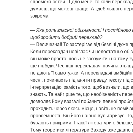
спроможностей. Щодо мене, то коли перекладає
думаєш, що можеш краще. А здебільшого пере
зокрема.
— Яка роль власної обізнаності і постійного
щоб зробити добрий переклад?
— Величезна!! То застерігає від безлічі дуже 
Коли перекладач невіглас чи недостатньо обі
він може просто щось не зрозуміти і на тому з
ще півбіди. Чесніші перекладачі починають шук
не дають її самотужки. А перекладачі амбіційні
чесні, починають підганяти правду тексту під 
інтерпретацію, замість того, щоб визнати, що 
знають. Та найгірше те, що необізнаність пер
дозволяє йому взагалі побачити певної пробле
проходить через якесь місце, навіть не поміч
проблемності. Він його наївно вульгаризує. Т
бувають прикрими. І такої літератури є більше
Тому теоретики літератури Заходу вже давно