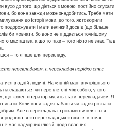
и вухо до того, що діється з мовою, постійно слухати
мови, бо вона завжди може знадобитись. Треба мати
милування до історії мови, до того, як говорили
ато подорожувати і мати великий досвід (що більше
волів би мовчати, бо воно не піддається точнішому
о мастацтва, а що то таке – того ніхто не знає. Та в
а.
шся – то ліпше для перекладу.
асто перекладачем, а перекладач нерідко стає
атися в одній людині. На уявній мапі внутрішнього
ь накладаються чи переплетені між собою, у кого
ом, що кожен літератор мусить стати перекладачем. Я
и писати. Коли вони задля забавки чи задля розваги
добрим. Але в перекладача з роками виявляється
 впродовж свого перекладацького життя він має
ін не має надмірних ілюзій щодо власних