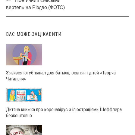
Поетичний «Міський
Post
вертеп» на Різдво (ФОТО)
navigation
ВАС МОЖЕ ЗАЦІКАВИТИ
З’явився ютуб-канал для батьків, освітян і дітей «Творча
Читальня»
Дитяча книжка про коронавірус з ілюстраціями Шеффлера:
безкоштовно