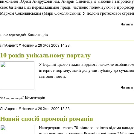
виконаної Юрієи Андруховичем. Андрій Савенець із Любліна запропону
своє бачення цієї перекладацької праці, частково полемізуючи з професо
Марком Соколянським (Марк Cоколянський: У полоні гротескової стратег
Читати 
Коментарів
//
1,392 перегляди
ЛітАкцент
:
//
Новини
//
29 Жов 2009 14:28
10 років унікальному порталу
У Берліні цього тижня віддають належне особливо
інтернет-порталу, який долучив публіку до сучасно
світової поезії.
Читати 
Коментарів
//
334 перегляди
ЛітАкцент
:
//
Новини
//
29 Жов 2009 13:33
Новий спосіб промоції романів
Напередодні свого 70-річного ювілею відома канадс
письменниця, лауреатка Букерівської премії Маргар