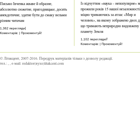
Із відчуттям «наука – непопулярне» 
Письмо Івченка жваве й образне,
прожили років 15 нашої незалежності
абсолютно сюжетне, пригодницьке, досить
міцно тримаючись за атлас «Мир и
анекдотичне, здатне бути до смаку вельми
человек», на якому зображено двох ді
різним читачам
що тримають неприродно видовжену
|
1,362 перегляди
планету Земля
Коментарів: | Прокоментуй!
//
1,102 перегляди
Коментарів: | Прокоментуй!
© Літакцент, 2007-2016
.
Передрук матеріалів тільки з дозволу редакції.
тел.:
,
, е-маіl:
redaktor(вухо)litakcent.com