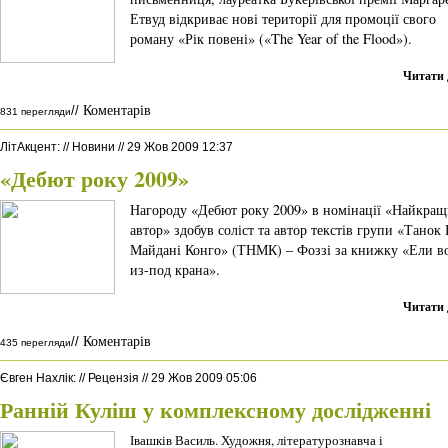
Етвуд відкриває нові території для промоції свого
роману «Рік повені» («The Year of the Flood»).
Читати 
Коментарів
//
831 перегляди
ЛітАкцент
:
//
Новини
//
29 Жов 2009 12:37
«Дебют року 2009»
Нагороду «Дебют року 2009» в номінації «Найкра
автор» здобув соліст та автор текстів групи «Танок
Майдані Конго» (ТНМК) – Фоззі за книжку «Ели в
из-под крана».
Читати 
Коментарів
//
435 перегляди
Євген Нахлік
:
//
Рецензія
//
29 Жов 2009 05:06
Ранній Куліш у комплексному дослідженні
Івашків Василь. Художня, літературознавча і