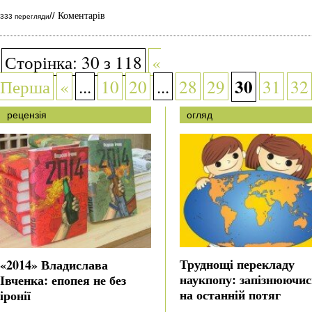
Коментарів
//
333 перегляди
Сторінка: 30 з 118
«
30
Перша
«
...
10
20
...
28
29
31
32
рецензія
огляд
Труднощі перекладу
«2014» Владислава
наукпопу: запізнюючис
Івченка: епопея не без
на останній потяг
іронії