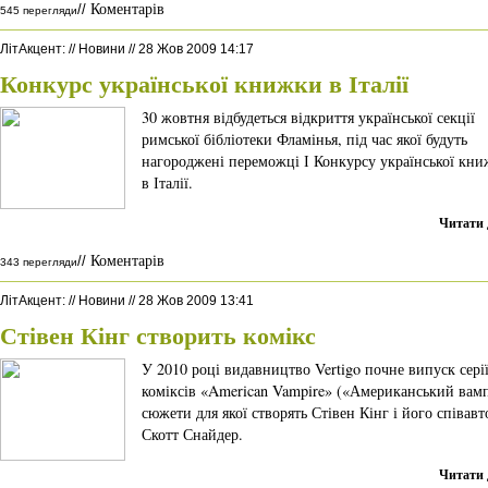
Коментарів
//
545 перегляди
ЛітАкцент
:
//
Новини
//
28 Жов 2009 14:17
Конкурс української книжки в Італії
30 жовтня відбудеться відкриття української секції
римської бібліотеки Фламінья, під час якої будуть
нагороджені переможці І Конкурсу української кн
в Італії.
Читати 
Коментарів
//
343 перегляди
ЛітАкцент
:
//
Новини
//
28 Жов 2009 13:41
Стівен Кінг створить комікс
У 2010 році видавництво Vertigo почне випуск сері
коміксів «American Vampire» («Американський вамп
сюжети для якої створять Стівен Кінг і його співавт
Скотт Снайдер.
Читати 