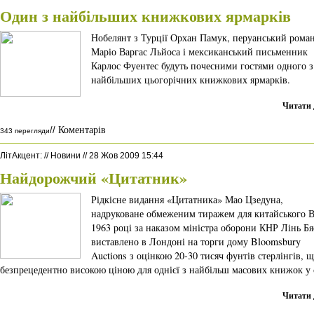
Один з найбільших книжкових ярмарків
Нобелянт з Турції Орхан Памук, перуанський роман
Маріо Варгас Льйоса і мексиканський письменник
Карлос Фуентес будуть почесними гостями одного з
найбільших цьогорічних книжкових ярмарків.
Читати 
Коментарів
//
343 перегляди
ЛітАкцент
:
//
Новини
//
28 Жов 2009 15:44
Найдорожчий «Цитатник»
Рідкісне видання «Цитатника» Мао Цзедуна,
надруковане обмеженим тиражем для китайського 
1963 році за наказом міністра оборони КНР Лінь Бя
виставлено в Лондоні на торги дому Bloomsbury
Auctions з оцінкою 20-30 тисяч фунтів стерлінгів, щ
безпрецедентно високою ціною для однієї з найбільш масових книжок у с
Читати 