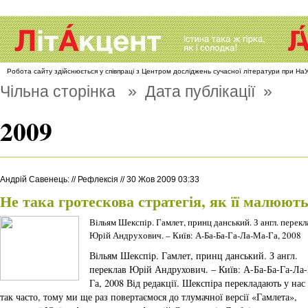
Робота сайту здійснюється у співпраці з Центром досліджень сучасної літератури при Н
Чільна сторінка
» Дата публікації »
2009
Андрій Савенець
:
//
Рефлексія
//
30 Жов 2009 03:33
Не така гротескова стратегія, як її малюют
Вільям Шекспір. Гамлет, принц данський. З англ. перекл
Юрій Андрухович. – Київ: А-Ба-Ба-Га-Ла-Ма-Га, 2008
Вільям Шекспір. Гамлет, принц данський. З англ.
переклав Юрій Андрухович. – Київ: А-Ба-Ба-Га-Ла
Га, 2008 Від редакції. Шекспіра перекладають у нас
так часто, тому ми ще раз повертаємося до тлумачної версії «Гамлета»,