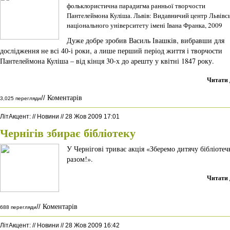
фольклористична парадигма ранньої творчости
Пантелеймона Куліша. Львів: Видавничий центр Львівс
національного університету імені Івана Франка, 2009
Дуже добре зробив Василь Івашків, вибравши для
дослідження не всі 40-і роки, а лише перший період життя і творчости
Пантелеймона Куліша – від кінця 30-х до арешту у квітні 1847 року.
Читати 
Коментарів
//
3,025 перегляди
ЛітАкцент
:
//
Новини
//
28 Жов 2009 17:01
Чернігів збирає бібліотеку
У Чернігові триває акція «Зберемо дитячу бібліотеч
разом!».
Читати 
Коментарів
//
688 перегляди
ЛітАкцент
:
//
Новини
//
28 Жов 2009 16:42