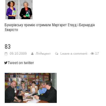
Букерівську премію отримали Маргарет Етвуд і Бернардін
Еварісто
83
09.10.2009
ЛітАкцент
Leave a comment
17
Tweet on twitter