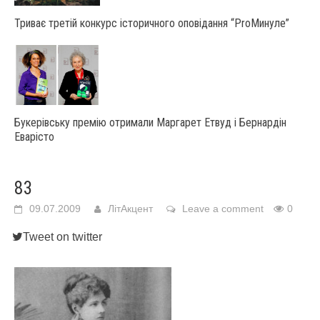
Триває третій конкурс історичного оповідання “ProМинуле”
Букерівську премію отримали Маргарет Етвуд і Бернардін
Еварісто
83
09.07.2009
ЛітАкцент
Leave a comment
0
Tweet on twitter