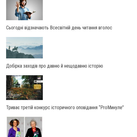
Сьогодні відзначають Всесвітній день читання вголос
Добірка заходів про давню й нещодавню історію
Триває третій конкурс історичного оповідання “ProМинуле”