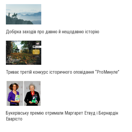
Добірка заходів про давню й нещодавню історію
Триває третій конкурс історичного оповідання “ProМинуле”
Букерівську премію отримали Маргарет Етвуд і Бернардін
Еварісто