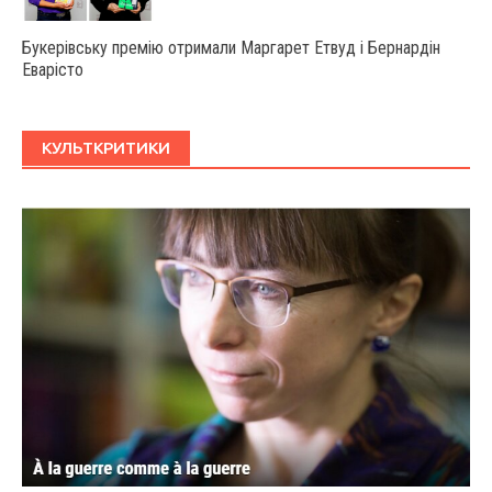
Букерівську премію отримали Маргарет Етвуд і Бернардін
Еварісто
КУЛЬТКРИТИКИ