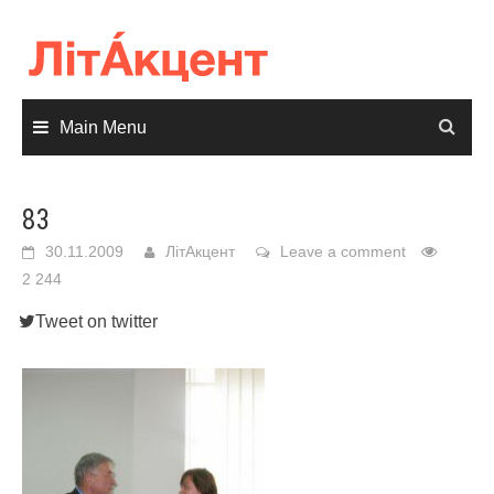
Skip
to
content
Main Menu
83
30.11.2009
ЛітАкцент
Leave a comment
2 244
Tweet on twitter