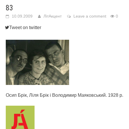
83
10.09.2009
ЛітАкцент
Leave a comment
0
Tweet on twitter
Осип Брік, Ліля Брік і Володимир Маяковський. 1928 р.