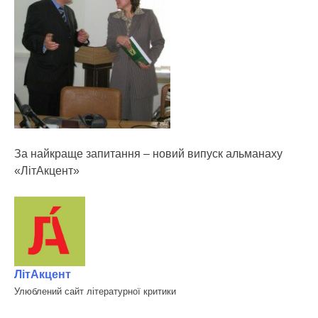
За найкраще запитання – новий випуск альманаху
«ЛітАкцент»
ЛітАкцент
Улюблений сайт літературної критики