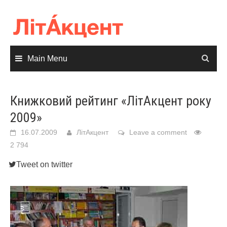
Skip
to
content
Main Menu
Книжковий рейтинг «ЛітАкцент року
2009»
16.07.2009
ЛітАкцент
Leave a comment
2 794
Tweet on twitter