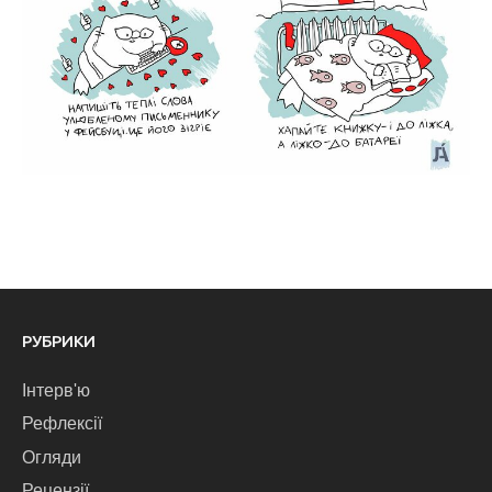
РУБРИКИ
Інтерв'ю
Рефлексії
Огляди
Рецензії