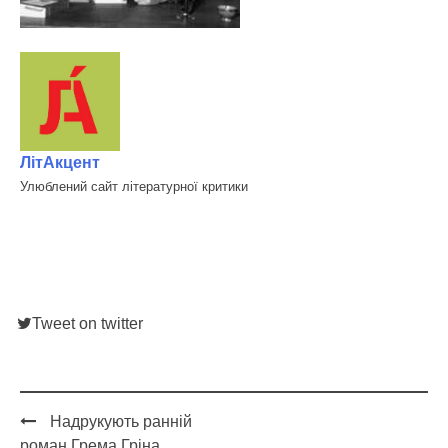
ЛітАкцент
Улюблений сайт літературної критики
Tweet on twitter
Надрукують ранній
Post
роман Грема Гріна