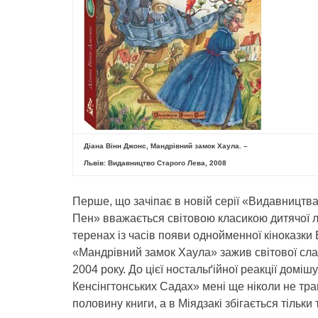
Діана Вінн Джонс, Мандрівний замок Хаула. –
Львів: Видавництво Старого Лева, 2008
Перше, що зачіпає в новій серії «Видавництва
Пен» вважається світовою класикою дитячої л
теренах із часів появи однойменної кіноказки 
«Мандрівний замок Хаула» зажив світової сла
2004 року. До цієї ностальґійної реакції доміш
Кенсінгтонських Садах» мені ще ніколи не тра
половину книги, а в Міядзакі збігається тільки