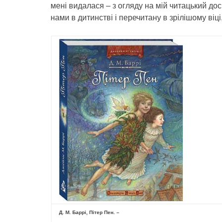
мені видалася – з огляду на мій читацький дос
нами в дитинстві і перечитану в зрілішому віці
Д. М. Баррі, Пітер Пен. –