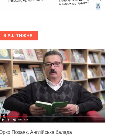
ВІРШ ТИЖНЯ
Юрко Позаяк. Англійська балада