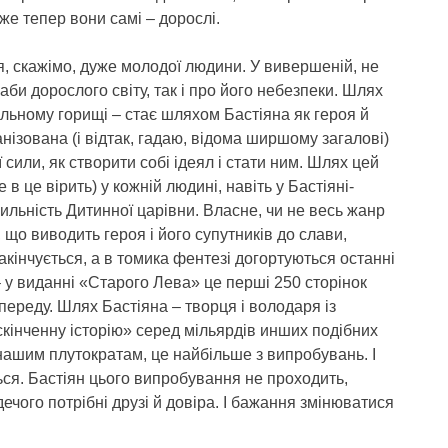
е тепер вони самі – дорослі.
я, скажімо, дуже молодої людини. У вивершеній, не
би дорослого світу, так і про його небезпеки. Шлях
ільному горищі – стає шляхом Бастіяна як героя й
ранізована (і відтак, гадаю, відома ширшому загалові)
ї сили, як створити собі ідеял і стати ним. Шлях цей
в це вірить) у кожній людині, навіть у Бастіяні-
хильність Дитинної царівни. Власне, чи не весь жанр
, що виводить героя і його супутників до слави,
 закінчується, а в томика фентезі догортуються останні
 у виданні «Старого Лева» це перші 250 сторінок
переду. Шлях Бастіяна – творця і володаря із
інченну історію» серед мільярдів инших подібних
 нашим плутократам, це найбільше з випробувань. І
ться. Бастіян цього випробування не проходить,
ечого потрібні друзі й довіра. І бажання змінюватися