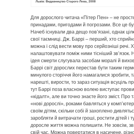
Львів: Видавництво Старого Лева, 2008
Для дорослого читача «Пітер Пен» – не просто
принадами, пригодами й погрозами. Все це бу
Начеб існували два дещо пов’язані, однак цілк
свої таємниці. Дж. Баррі – перший, хто сприйн
можна і слід вести мову про серйозніші речі. Х
налаштовувати поміж ними тісніший зв’язок. 
ідея смерти слугувала засобам моралі й вихов
Баррі світ дорослих перестав бути таким герм
минулого сторіччя його намагалися зробити, т
нарешті, вирости, то зараз ситуація всуціль п
тут Баррі поза власною волею виступає провид
«кідалт», але ви точно знаєте його зміст. Про 
«нові дорослі», роками бавляться у комп’ютерн
своїм дітям, скільки собі й захоплено дивлять
заробляти й витрачати гроші, ростити дітей і т
доросле життя можна полишити. Не зовсім, зв
свій час. Можна повертатися в насичене, різ