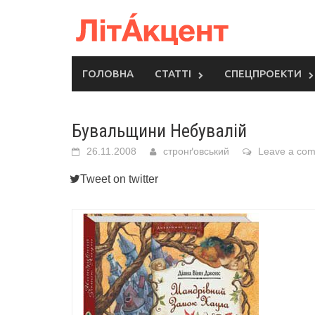
Skip
to
content
ГОЛОВНА
СТАТТІ
СПЕЦПРОЕКТИ
Бувальщини Небувалій
26.11.2008
стронґовський
Leave a co
Tweet on twitter