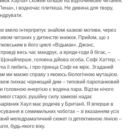
амок Хаула» схожий більше на відпочинкове читання.
Пена», і водночас плиткіша. Не дивина для твору,
андрувати.
 вміло інтерпретує знайомі казкові мотиви, через
масивом читаних у дитинстві книжок. Прийом, що з
ковським в його циклі «Відьмак». Джонс,
справді весь час мандрує, а вряди-годи й бігає, –
. Щонайперше, головна дійова особа, Софі Хаттер, –
ха її любить, і про принца Софі не мріє. Згаданий
там ми маємо справу з якоюсь біологічною мутацією.
ого веж пихкає чорнющий дим – типовий паропанковий
ики головною енергією є водяна пара. Відтак нічого
ливої старої, рушійну силу замкові надає
арівник Хаул має родичів у Британії. Я вперше в
есування в семимильних чоботах – зі вказанням усіх
ивий мелодраматичний сюжет із детективною лінією –
ати, будь-якого віку.