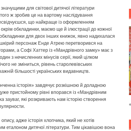
 значущими для світової дитячої літератури
того ж зробив це на вартому наслідування
ресвідчуєшся, що найкраще із оформленням
 окрім обкладинки, маємо ще й ілюстрації до кожної
 обкладинки для двох інших книжок, явно надихалася
еношкірий персонаж Енде Атрею перетворився на
аторами, а Софі Хаттер із «Мандрівного замку» має з
один з нечисленних мінусів серії, який цілком
чого не зміниться, рівень старолевівських
важній більшості українських видавництв.
кінченна історія» завдячує розкішною й доладною
дуже пристойному рівні впорався із «Мандрівним
а зауваг, які розкривають нам історію створення
опулярности.
опису, адже історія хлопчика, який не хотів
им еталоном дитячої літератури. Тим цікавішою вона