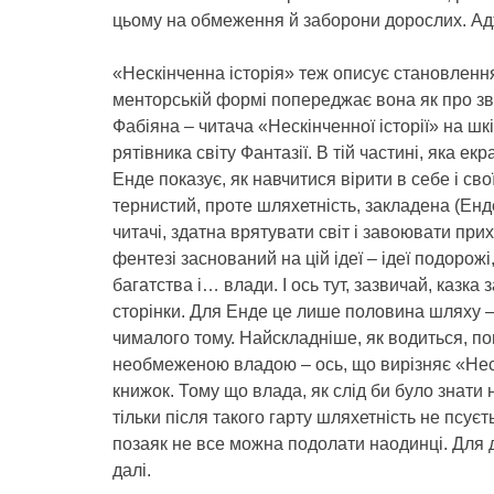
цьому на обмеження й заборони дорослих. Адж
«Нескінченна історія» теж описує становленн
менторській формі попереджає вона як про зва
Фабіяна – читача «Нескінченної історії» на шк
рятівника світу Фантазії. В тій частині, яка ек
Енде показує, як навчитися вірити в себе і сво
тернистий, проте шляхетність, закладена (Енде 
читачі, здатна врятувати світ і завоювати при
фентезі заснований на цій ідеї – ідеї подорожі
багатства і… влади. І ось тут, зазвичай, казка
сторінки. Для Енде це лише половина шляху –
чималого тому. Найскладніше, як водиться, по
необмеженою владою – ось, що вирізняє «Неск
книжок. Тому що влада, як слід би було знати
тільки після такого гарту шляхетність не псує
позаяк не все можна подолати наодинці. Для д
далі.