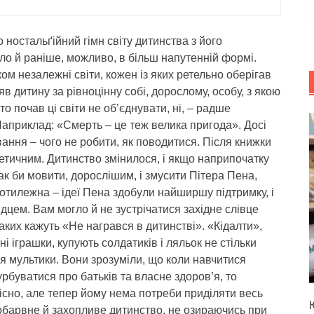
 ностальґійний гімн світу дитинства з його
ло й раніше, можливо, в більш напутенній формі.
ом незалежні світи, кожен із яких ретельно оберігав
яв дитину за рівноцінну собі, дорослому, особу, з якою
то почав ці світи не об’єднувати, ні, – радше
Наприклад: «Смерть – це теж велика пригода». Досі
ання – чого не робити, як поводитися. Після книжки
етичним. Дитинство змінилося, і якщо наприпочатку
ак би мовити, дорослішим, і змусити Пітера Пена,
ротилежна – ідеї Пена здобули найширшу підтримку, і
цем. Вам могло й не зустрічатися західне слівце
таких кажуть «Не награвся в дитинстві». «Кідалти»,
і іграшки, купують солдатиків і ляльок не стільки
ся мультики. Вони зрозуміли, що коли навчитися
урбуватися про батьків та власне здоров’я, то
існо, але тепер йому нема потреби приділяти весь
нобарвне й захопливе дитинство, не озираючись при