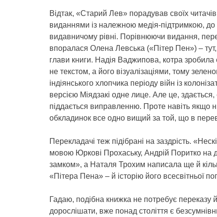
Відтак, «Старий Лев» порадував своїх читачів
виданнями із належною медія-підтримкою, до 
видавничому рівні. Порівнюючи видання, пе
впоралася Олена Левська («Пітер Пен») – тут,
глави книги. Надія Ваджипова, котра зробила
не текстом, а його візуалізаціями, тому зел
індіянського хлопчика періоду війн із колоніз
версією Міядзакі одне лице. Але це, здається, 
піддається виправленню. Проте навіть якщо ні
обкладинок все одно вищий за той, що в пере
Перекладачі теж підібрані на заздрість. «Нес
мовою Юркові Прохаську, Андрій Поритко на 
замком», а Наталя Трохим написала ще й кільк
«Пітера Пена» – й історію його всесвітньої п
Гадаю, подібна книжка не потребує переказу й 
дорослішати, вже понад століття є безсумнівн