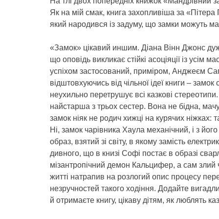
На тлі двох попередніх книжок «Мандрівний з
Як на мій смак, книга захопливіша за «Пітера 
який народився із задуму, що замки можуть м
«Замок» цікавий иншим. Діана Вінн Джонс дуже
що оповідь викликає стійкі асоціяції із усім 
успіхом застосований, приміром, Анджеєм Сап
відштовхуючись від чільної ідеї книги – замок 
неухильно перетрушує всі казкові стереотипи
найстарша з трьох сестер. Вона не бідна, мачу
замок ніяк не родич хижці на курячих ніжках: 
Ні, замок чарівника Хаула механічний, і з й
образ, взятий зі світу, в якому замість електр
дивного, що в книзі Софі постає в образі свар
мізантропічний демон Кальцифер, а сам злий ч
житті натрапив на розлогий опис процесу пер
незручностей такого ходіння. Додайте вигадл
й отримаєте книгу, цікаву дітям, як люблять каз