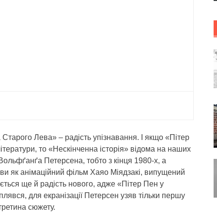
 Старого Лева» – радість упізнавання. І якщо «Пітер
ітератури, то «Нескінченна історія» відома на наших
Вольфґанґа Петерсена, тобто з кінця 1980-х, а
ви як анімаційний фільм Хаяо Міядзакі, випущений
ується ще й радість нового, адже «Пітер Пен у
плявся, для екранізації Петерсен узяв тільки першу
 третина сюжету.