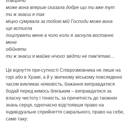
говорячи
може вона вперше сказала добре що ти вже тут
ти ж знаєш я так
міцно сумувала за тобою мій Господи може вона
ще встигла
поцілувати мене в чоло коли я заснула востаннє
мене
обійняти
ти ж знаєш я майже нічого звідти не пам’ятаю…
Це відчуття при-сутності Співрозмовника не лише на
горі або в Храмі, а й у звичному міському повсякденні
часом викликає ніяковість, бажання виправдатися
бодай перед кимось близьким – виправдатися за
власну чистоту і тонкість, за причетність до таємних
знань серця, одночасно відстоявши право на
індивідуальне сприйняття сакрального, право на себе,
саме таку: