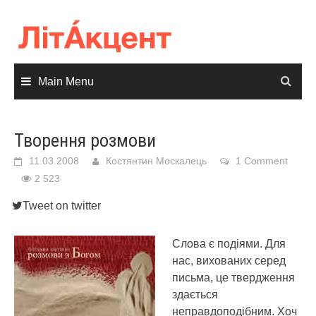
Skip
to
content
Main Menu
Творення розмови
11.03.2008
Костянтин Москалець
1 Comment
2 523
Tweet on twitter
Слова є подіями. Для
нас, вихованих серед
письма, це твердження
здається
неправдоподібним. Хоч