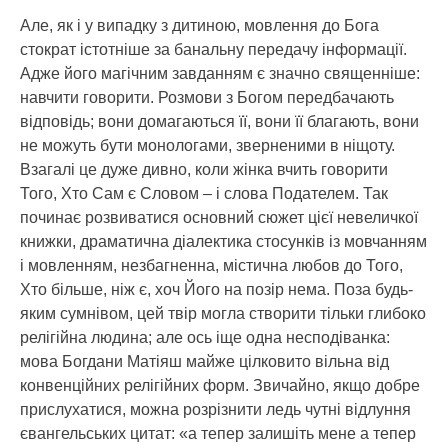
Але, як і у випадку з дитиною, мовлення до Бога
стократ істотніше за банальну передачу інформації.
Адже його магічним завданням є значно священніше:
навчити говорити. Розмови з Богом передбачають
відповідь; вони домагаються її, вони її благають, вони
не можуть бути монологами, зверненими в ніщоту.
Взагалі це дуже дивно, коли жінка вчить говорити
Того, Хто Сам є Словом – і слова Подателем. Так
починає розвиватися основний сюжет цієї невеличкої
книжки, драматична діалектика стосунків із мовчанням
і мовленням, незбагненна, містична любов до Того,
Хто більше, ніж є, хоч Його на позір нема. Поза будь-
яким сумнівом, цей твір могла створити тільки глибоко
релігійна людина; але ось іще одна несподіванка:
мова Богдани Матіяш майже цілковито вільна від
конвенційних релігійних форм. Звичайно, якщо добре
прислухатися, можна розрізнити ледь чутні відлуння
євангельських цитат: «а тепер залишіть мене а тепер