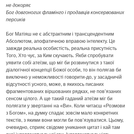
не докоряє
Бог довгоногих фламінго і продавців консервованих
персиків
Бог Матіяш не є абстрактним і трансцендентним
Абсолютом, апофатичною вправою інтелекту. Це
завжди реальна особистість, реальна присутність
Того, Хто чує, за Ким скучають. Якби спробувати
уявити собі атеїзм, що міг би розвинутися з такої
діалогічної концепції Божої особи, то він полягав би
виключно у неможливості говорити-до, у засадничій
відсутності усного, може, в якихось писаних
фрагментованих віршованих рядках, не пов’язаних
сенсом цілого. А ще такий гаданий атеїзм міг би
полягати у звертанні на «Ви». Коли читаєш «Розмови
з Богом», на думку спадає зовсім мало конкретних
текстів, з якими вони могли би пов’язуватися. Цьому,
очевидно, сприяє свідоме уникання цитат і хай там