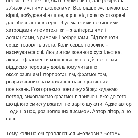
поезією. З поезією, яка свідомо чи ні, але розірвала
зв’язок з усними джерелами. Все рідше зустрічаються
вірші, побудовані як ціле, вірші від початку створені
для зберігання в серці. З усіма отими невинними
хитрощами мнемотехніки – з алітераціями і
асонансами, з римами і рефренами. Від повноти
серця говорять вуста. Коли серце порожнє –
насичуються очі. Люди атомізованого суспільства,
люди – фрагменти колишньої усної дійсності, ми
віддаємо перевагу довільному читанню і
ексклюзивним інтерпретаціям, фрагментам,
розрахованим на множинність асоціативних
пов’язань. Розгортаємо поетичну збірку, кидаємо
погляд, вихоплюємо фрагмент, привчені вже до того,
що цілого смислу взагалі не варто шукати. Адже автор
– один із нас, розщеплених письмом. Автор літер, а не
слів.
Тому, коли на очі трапляються «Розмови з Богом»