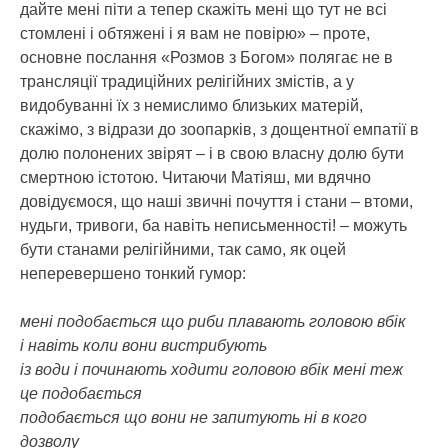
дайте мені піти а тепер скажіть мені що тут не всі
стомлені і обтяжені і я вам не повірю» – проте,
основне послання «Розмов з Богом» полягає не в
трансляції традиційних релігійних змістів, а у
видобуванні їх з немислимо близьких матерій,
скажімо, з відрази до зоопарків, з дощентної емпатії в
долю полонених звірят – і в свою власну долю бути
смертною істотою. Читаючи Матіяш, ми вдячно
довідуємося, що наші звичні почуття і стани – втоми,
нудьги, тривоги, ба навіть неписьменності! – можуть
бути станами релігійними, так само, як оцей
неперевершено тонкий гумор:
мені подобається що риби плавають головою вбік
і навіть коли вони вистрибують
із води і починають ходити головою вбік мені теж
це подобається
подобається що вони не запитують ні в кого
дозволу