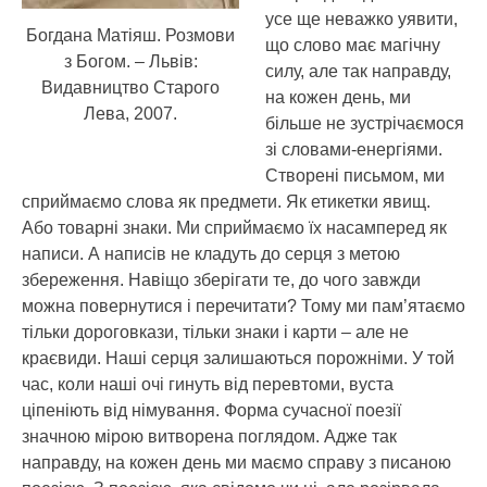
усе ще неважко уявити,
Богдана Матіяш. Розмови
що слово має магічну
з Богом. – Львів:
силу, але так направду,
Видавництво Старого
на кожен день, ми
Лева, 2007.
більше не зустрічаємося
зі словами-енергіями.
Створені письмом, ми
сприймаємо слова як предмети. Як етикетки явищ.
Або товарні знаки. Ми сприймаємо їх насамперед як
написи. А написів не кладуть до серця з метою
збереження. Навіщо зберігати те, до чого завжди
можна повернутися і перечитати? Тому ми пам’ятаємо
тільки дороговкази, тільки знаки і карти – але не
краєвиди. Наші серця залишаються порожніми. У той
час, коли наші очі гинуть від перевтоми, вуста
ціпеніють від німування. Форма сучасної поезії
значною мірою витворена поглядом. Адже так
направду, на кожен день ми маємо справу з писаною