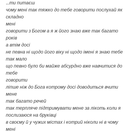
.
..ти питаєш
чому мені так тяжко до тебе говорити послухай як
складно
мені
говорити з Богом а я ж його знаю вже так багато
років
а втім досі
не певна ні щодо його віку ні щодо імені я знаю тебе
так мало
що певно було би майже абсурдно вже навчитися до
тебе
говорити
ліпше ніж до Бога котрому досі доводиться вчити
мене
так багато речей
так терпляче підтримувати мене за лікоть коли я
послизаюся на бруківці
в своєму й у чужих містах і котрий ніколи ні в чому
мені