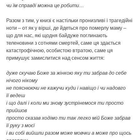
чи їм справді можна це робити…
Разом з тим, у книзі є настільки пронизливі і трагедійні
ноти – от як у вірші, де йдеться про померлу маму –
що для нас, які щодня байдуже поглинають
теленовини з сотнями смертей, саме ця здається
катастрофічною, особистою втратою, саме ця
примушує замислитися над сенсом життя:
дуже скучаю Боже за жінкою яку ти забрав до себе
нічого нікому
не пояснюючи не кажучи куди і навіщо і чи надовго
її ведеш
і що далі і коли ми знову зустрінемося ти просто
прийшов
просто сказав ходімо ти так легко мій Боже забрав
її руку з моєї
і ви собі вийшли разом може мовчки а може про щось