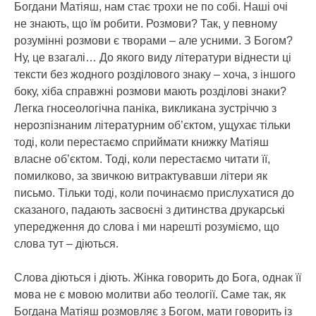
Богдани Матіяш, нам стає трохи не по собі. Наші очі
не знають, що їм робити. Розмови? Так, у певному
розумінні розмови є творами – але усними. З Богом?
Ну, це взагалі… До якого виду літератури віднести ці
тексти без жодного розділового знаку – хоча, з іншого
боку, хіба справжні розмови мають розділові знаки?
Легка гносеологічна паніка, викликана зустріччю з
нерозпізнаним літературним об’єктом, ущухає тільки
тоді, коли перестаємо сприймати книжку Матіяш
власне об’єктом. Тоді, коли перестаємо читати її,
помилково, за звичкою витрактувавши літери як
письмо. Тільки тоді, коли починаємо прислухатися до
сказаного, падають засвоєні з дитинства друкарські
упередження до слова і ми нарешті розуміємо, що
слова тут – діються.
Слова діються і діють. Жінка говорить до Бога, однак її
мова не є мовою молитви або теології. Саме так, як
Богдана Матіяш розмовляє з Богом, мати говорить із