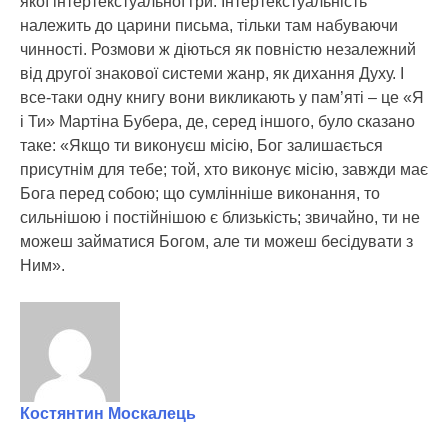
якої інтертекстуальної гри. Інтертекстуальність
належить до царини письма, тільки там набуваючи
чинності. Розмови ж діються як повністю незалежний
від другої знакової системи жанр, як дихання Духу. І
все-таки одну книгу вони викликають у пам’яті – це «Я
і Ти» Мартіна Бубера, де, серед іншого, було сказано
таке: «Якщо ти виконуєш місію, Бог залишається
присутнім для тебе; той, хто виконує місію, завжди має
Бога перед собою; що сумлінніше виконання, то
сильнішою і постійнішою є близькість; звичайно, ти не
можеш займатися Богом, але ти можеш бесідувати з
Ним».
Костянтин Москалець