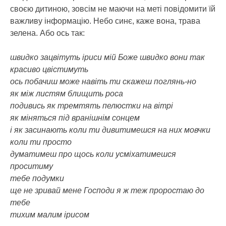
своєю дитиною, зовсім не маючи на меті повідомити їй
важливу інформацію. Небо синє, каже вона, трава
зелена. Або ось так:
швидко зацвітуть іриси мій Боже швидко вони так
красиво цвістимуть
ось побачиш може навіть ти скажеш поглянь-но
як між листям блищить роса
подивись як тремтять пелюстки на вітрі
як міняться під вранішнім сонцем
і як засинають коли ти дивитимешся на них мовчки
коли ти просто
думатимеш про щось коли усміхатимешся
проситиму
тебе подумки
ще не зривай мене Господи я ж теж проростаю до
тебе
тихим малим ірисом