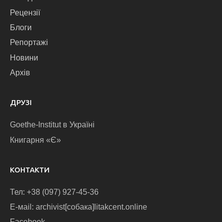
Рецензії
Блоги
Репортажі
Новини
Архів
ДРУЗІ
Goethe-Institut в Україні
Книгарня «Є»
КОНТАКТИ
Тел: +38 (097) 927-45-36
E-маіl: archivist[собака]litakcent.online
Facebook