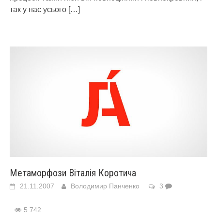
так у нас усього
[…]
Метаморфози Віталія Коротича
21.11.2007
Володимир Панченко
3
5 742