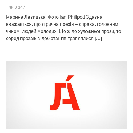
3 147
Марина Левицька. Фото Ian Phillpott Здавна
вважається, що лірична поезія – справа, головним
чином, людей молодих. Що ж до художньої прози, то
серед прозаїків-дебютантів траплялися
[…]