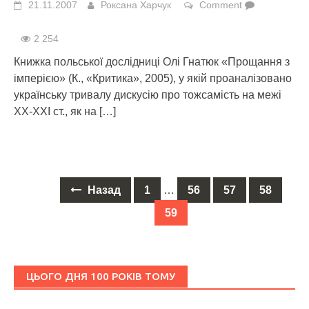
21.11.2007
Роксана Харчук
Comment
2 254
Книжка польської дослідниці Олі Гнатюк «Прощання з
імперією» (К., «Критика», 2005), у якій проаналізовано
українську тривалу дискусію про тожсамість на межі
ХХ-ХХІ ст., як на
[…]
Назад
1
…
56
57
58
Posts
59
navigation
ЦЬОГО ДНЯ 100 РОКІВ ТОМУ