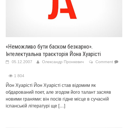
«Неможливо бути баском безкарно».
Інтелектуальна траєкторія Йона Хуарісті
05.12.2007
Олександр Пронкевич
Comment
1 804
Йон Хуарісті Йон Хуарісті став відомим як
обдарований поет, але згодом його талант засяяв
новими гранями: він посів гідне місце в сучасній
іспанській літературі ще
[…]