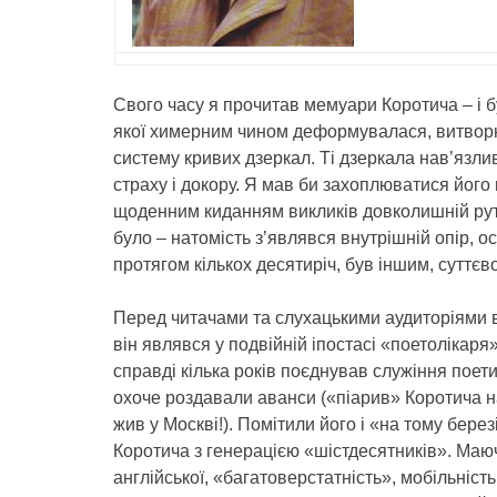
Свого часу я прочитав мемуари Коротича – і 
якої химерним чином деформувалася, витворююч
систему кривих дзеркал. Ті дзеркала нав’язли
страху і докору. Я мав би захоплюватися його
щоденним киданням викликів довколишній рути
було – натомість з’являвся внутрішній опір, о
протягом кількох десятиріч, був іншим, суттє
Перед читачами та слухацькими аудиторіями в У
він являвся у подвійній іпостасі «поетолікаря»
справді кілька років поєднував служіння поет
охоче роздавали аванси («піарив» Коротича на
жив у Москві!). Помітили його і «на тому берез
Коротича з генерацією «шістдесятників». Маюч
англійської, «багатоверстатність», мобільніст