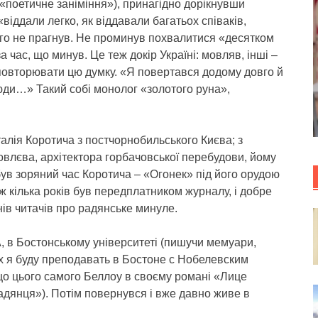
 «поетичне заніміння»), принагідно дорікнувши
 «віддали легко, як віддавали багатьох співаків,
 того не прагнув. Не проминув похвалитися «десятком
 час, що минув. Це теж докір Україні: мовляв, інші –
 повторювати цю думку. «Я повертався додому довго й
юди…» Такий собі монолог «золотого руна»,
алія Коротича з постчорнобильського Києва; з
влєва, архітектора горбачовської перебудови, йому
ув зоряний час Коротича – «Огонек» під його орудою
 кілька років був передплатником журналу, і добре
ів читачів про радянське минуле.
 в Бостонському університеті (пишучи мемуари,
-х я буду преподавать в Бостоне с Нобелевским
о цього самого Беллоу в своєму романі «Лице
радянця»). Потім повернувся і вже давно живе в