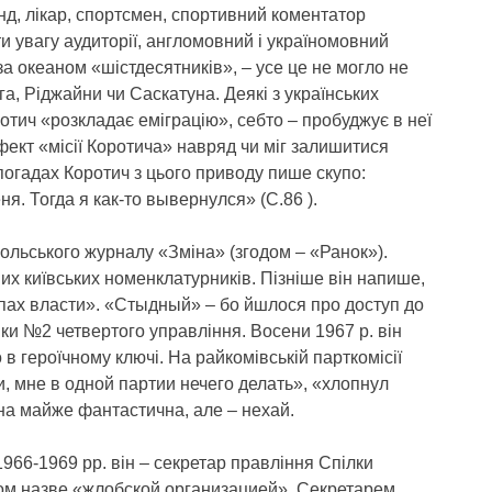
нд, лікар, спортсмен, спортивний коментатор
ти увагу аудиторії, англомовний і україномовний
а океаном «шістдесятників», – усе це не могло не
га, Ріджайни чи Саскатуна. Деякі з українських
тич «розкладає еміграцію», себто – пробуджує в неї
фект «місії Коротича» навряд чи міг залишитися
огадах Коротич з цього приводу пише скупо:
. Тогда я как-то вывернулся» (С.86 ).
ольського журналу «Зміна» (згодом – «Ранок»).
их київських номенклатурників. Пізніше він напише,
пах власти». «Стыдный» – бо йшлося про доступ до
іки №2 четвертого управління. Восени 1967 р. він
в героїчному ключі. На райкомівській парткомісії
ни, мне в одной партии нечего делать», «хлопнул
на майже фантастична, але – нехай.
966-1969 рр. він – секретар правління Спілки
одом назве «жлобской организацией». Секретарем