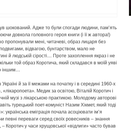
був шокований. Адже то були спогади людини, пам’ять
и довкола головного героя книги (і її ж автора!)
во пропонували мені, читачеві, образ лицаря без
 подвигами, відвагою, бунтарством, мало не
ні й людській сірості… Проте захоплення якраз і не
скільки той образ Коротича, який складався в моїй уяві
во іншим…
країні й за її межами на початку і в середині 1960-х
, «лікаропоета». Медик за освітою, Віталій Коротич і
ичній музі з лікарською практикою. Молодому авторові
віть турецький поет-комуніст Назим Хікмет, який тоді
і»: українська еміграція почала асоціювати ім’я
и певні переваги серед своїх ровесників – знання
ь, – Коротич у часи хрущовської «відлиги» часто бував