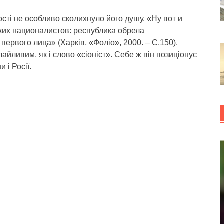
ті не особливо сколихнуло його душу. «Ну вот и
ких националистов: республика обрела
первого лица» (Харків, «Фоліо», 2000. – С.150).
айливим, як і слово «сіоніст». Себе ж він позиціонує
 і Росії.