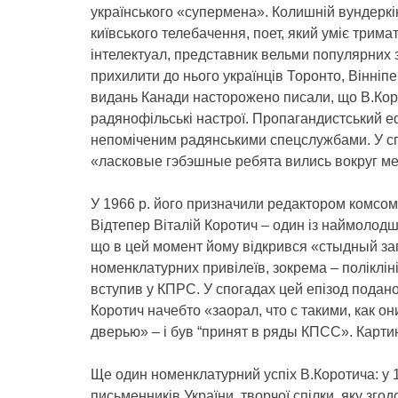
українського «супермена». Колишній вундеркі
київського телебачення, поет, який уміє трима
інтелектуал, представник вельми популярних з
прихилити до нього українців Торонто, Вінніпе
видань Канади насторожено писали, що В.Коро
радянофільські настрої. Пропагандистський е
непоміченим радянськими спецслужбами. У сп
«ласковые гэбэшные ребята вились вокруг меня
У 1966 р. його призначили редактором комсом
Відтепер Віталій Коротич – один із наймолодш
що в цей момент йому відкрився «стыдный за
номенклатурних привілеїв, зокрема – поліклін
вступив у КПРС. У спогадах цей епізод подано 
Коротич начебто «заорал, что с такими, как о
дверью» – і був “принят в ряды КПСС». Карти
Ще один номенклатурний успіх В.Коротича: у 1
письменників України, творчої спілки, яку зг