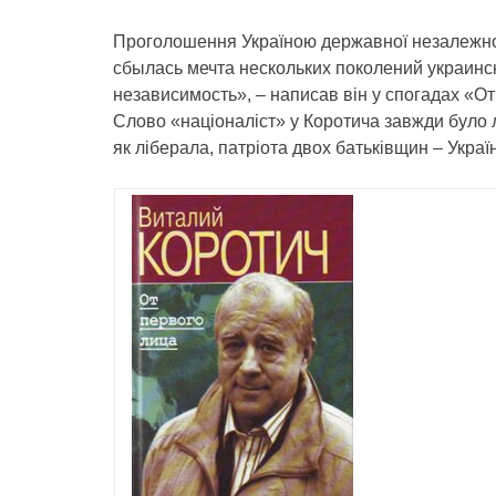
Проголошення Україною державної незалежнос
сбылась мечта нескольких поколений украинс
независимость», – написав він у спогадах «От 
Слово «націоналіст» у Коротича завжди було л
як ліберала, патріота двох батьківщин – України