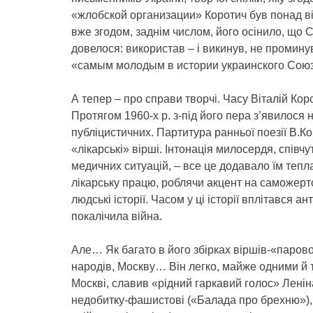
«жлобской организации» Коротич був понад вісім
вже згодом, заднім числом, його осінило, що С
довелося: використав – і викинув, не проминув
«самым молодым в истории украинского Союз
А тепер – про справи творчі. Часу Віталій Кор
Протягом 1960-х р. з-під його пера з’явилося 
публіцистичних. Партитура ранньої поезії В.Ко
«лікарські» вірші. Інтонація милосердя, співч
медичних ситуацій, – все це додавало їм тепла
лікарську працю, роблячи акцент на саможерто
людські історії. Часом у ці історії вплітався а
покалічила війна.
Але… Як багато в його збірках віршів-«парово
народів, Москву… Він легко, майже одними й 
Москві, славив «рідний гаркавий голос» Ленін
недобитку-фашистові («Балада про брехню»),