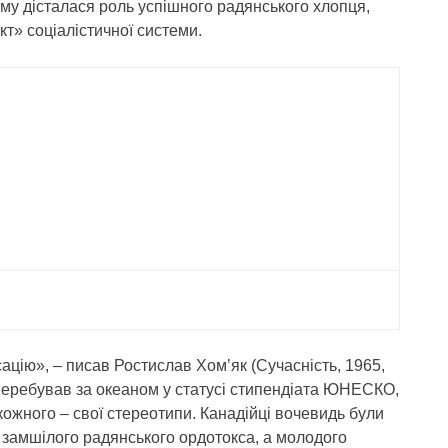
 йому дісталася роль успішного радянського хлопця,
т» соціалістичної системи.
ацію», – писав Ростислав Хом’як (Сучасність, 1965,
 перебував за океаном у статусі стипендіата ЮНЕСКО,
кожного – свої стереотипи. Канадійці вочевидь були
 замшілого радянського ордотокса, а молодого