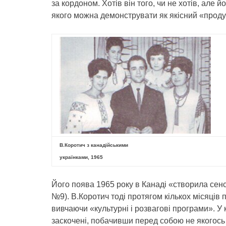
за кордоном. Хотів він того, чи не хотів, але
якого можна демонструвати як якісний «продук
В.Коротич з канадійськими
українками, 1965
Його поява 1965 року в Канаді «створила сенс
№9). В.Коротич тоді протягом кількох місяців
вивчаючи «культурні і розвагові програми». У 
заскочені, побачивши перед собою не якогось