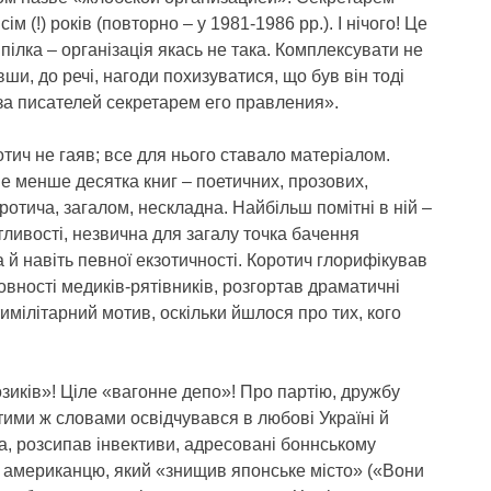
 (!) років (повторно – у 1981-1986 рр.). І нічого! Це
пілка – організація якась не така. Комплексувати не
ши, до речі, нагоди похизуватися, що був він тоді
а писателей секретарем его правления».
отич не гаяв; все для нього ставало матеріалом.
не менше десятка книг – поетичних, прозових,
ротича, загалом, нескладна. Найбільш помітні в ній –
утливості, незвична для загалу точка бачення
 й навіть певної екзотичності. Коротич глорифікував
вності медиків-рятівників, розгортав драматичні
нтимілітарний мотив, оскільки йшлося про тих, кого
зиків»! Ціле «вагонне депо»! Про партію, дружбу
тими ж словами освідчувався в любові Україні й
а, розсипав інвективи, адресовані боннському
 американцю, який «знищив японське місто» («Вони