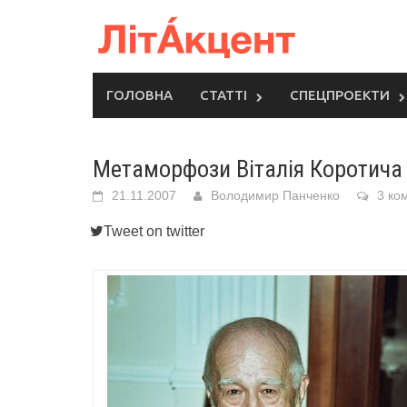
Skip
to
content
ГОЛОВНА
СТАТТІ
СПЕЦПРОЕКТИ
Метаморфози Віталія Коротича
21.11.2007
Володимир Панченко
3 ко
Tweet on twitter