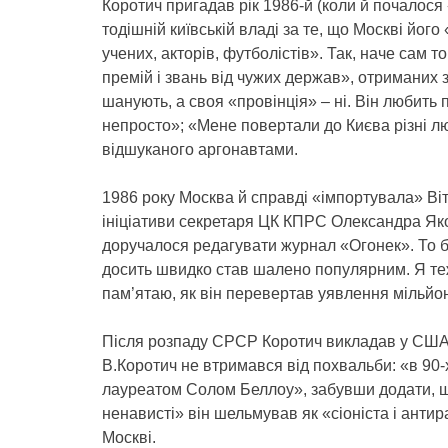
Коротич пригадав рік 1986-й (коли й почалося
тодішній київській владі за те, що Москві його
учених, акторів, футболістів». Так, наче сам
премій і звань від чужих держав», отриманих за
шанують, а своя «провінція» – ні. Він любить
непросто»; «Мене повертали до Києва різні л
відшуканого аргонавтами.
1986 року Москва й справді «імпортувала» Віт
ініціативи секретаря ЦК КПРС Олександра Яко
доручалося редагувати журнал «Огонек». То б
досить швидко став шалено популярним. Я теж
пам’ятаю, як він перевертав уявлення мільйон
Після розпаду СРСР Коротич викладав у США,
В.Коротич не втримався від похвальби: «в 90
лауреатом Солом Беллоу», забувши додати, щ
ненависті» він шельмував як «сіоніста і анти
Москві.