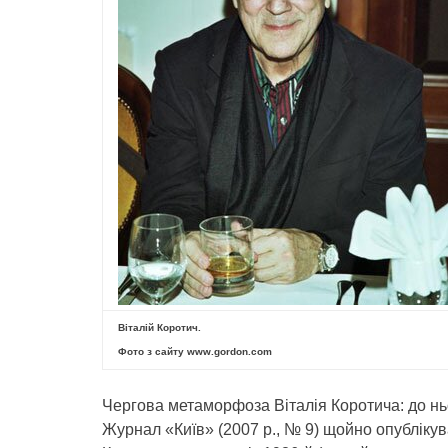
Віталій Коротич.
Фото з сайту www.gordon.com
Чергова метаморфоза Віталія Коротича: до нь
Журнал «Київ» (2007 р., № 9) щойно опублікува