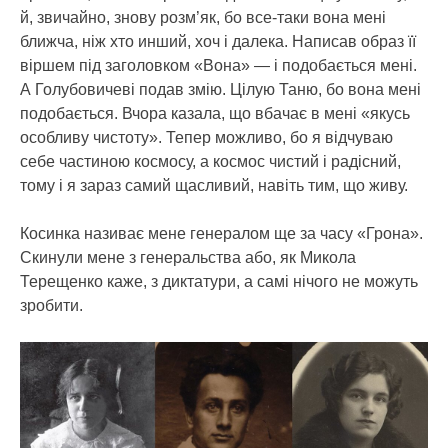
й, звичайно, знову розм’як, бо все-таки вона мені
ближча, ніж хто инший, хоч і далека. Написав образ її
віршем під заголовком «Вона» — і подобається мені.
А Голубовичеві подав змію. Цілую Таню, бо вона мені
подобається. Вчора казала, що вбачає в мені «якусь
особливу чистоту». Тепер можливо, бо я відчуваю
себе частиною космосу, а космос чистий і радісний,
тому і я зараз самий щасливий, навіть тим, що живу.
Косинка називає мене генералом ще за часу «Грона».
Скинули мене з генеральства або, як Микола
Терещенко каже, з диктатури, а самі нічого не можуть
зробити.