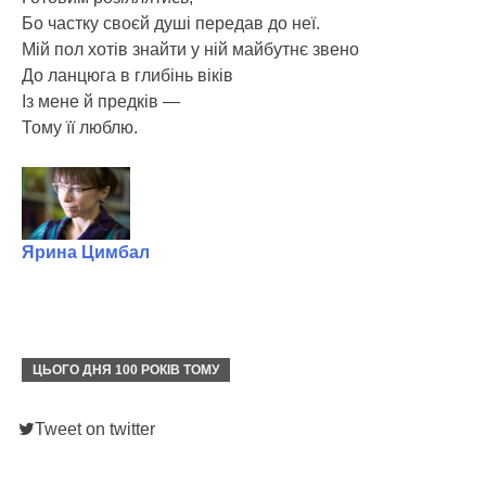
Бо частку своєй душі передав до неї.
Мій пол хотів знайти у ній майбутнє звено
До ланцюга в глибінь віків
Із мене й предків —
Тому її люблю.
Ярина Цимбал
ЦЬОГО ДНЯ 100 РОКІВ ТОМУ
Tweet on twitter