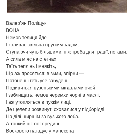
Валер’ян Поліщук
ВОНА
Немов телиця йде
І коливає звільна пругким задом,
Ступаючи чуть більшими, ніж треба для грації, ногами.
А сила м’яс на стегнах
Таїть теплінь і мнякіть,
Що аж просяться: візьми, впірни —
Потонеш і геть усе забудеш.
Подивиться вузенькими мігдалами очей —
І заблищать, немов черемхи чорні в маслі,
І аж утопляться в пухкім лиці,
Де щелепи розвинуті сховалися у підборідді
На ділі ширшім за вузького лоба.
А тонкий ніс посередині
Воскового нагадує у манекена