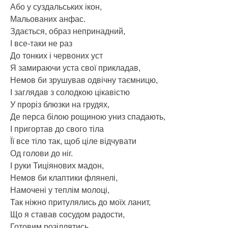
Або у суздальських ікон,
Мальованих анфас.
Здається, образ непринадний,
І все-таки не раз
До тонких і червоних уст
Я замираючи уста свої прикладав,
Немов би зрушував одвічну таємницю,
І заглядав з солодкою цікавістю
У проріз блюзки на грудях,
Де перса білою рощиною униз спадають,
І пригортав до свого тіла
Її все тіло так, щоб ціле відчувати
Од голови до ніг.
І руки Тиціянових мадон,
Немов би клаптики флянелі,
Намочені у теплім молоці,
Так ніжно притулялись до моїх ланит,
Що я ставав сосудом радости,
Готовим розіллятись,