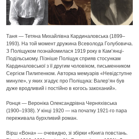
Таня — Тетяна Михайлівна Кардиналовська (1899–
1993). На той момент дружина Всеволода Голубовича.
З Поліщуком познайомилася 1919 року в Кам’янці-
Подільському. Пізніше Поліщук сприяв стосункам
Кардиналовської з її другим чоловіком, письменником
Сергієм Пилипенком. Авторка мемуарів «Невідступне
минуле», у яких згадує про Поліщука: Валер’ян був
дуже вродливий і постійно в когось закоханий».
Ронця — Вероніка Олександрівна Черняхівська
(1900–1938). У кінці 1920 — на початку 1921-го пара
переживала бурхливий роман.
Вірш «Вона» — очевидно, зі збірки «Книга повстань.