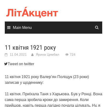
Skip
to
content
Main Menu
11 квітня 1921 року
11.04.2021
Ярина Цимбал
724
Tweet on twitter
11 квітня 1921 року Валер’ян Поліщук (23 роки)
записав у щоденнику:
11 квітня. Приїхала Таня з Харькова. Був у Ронці. Вона
сама перша зробила кроки до замирення. Коли
прийшов, навіть перша лагідно почала цілувать. Ну, я