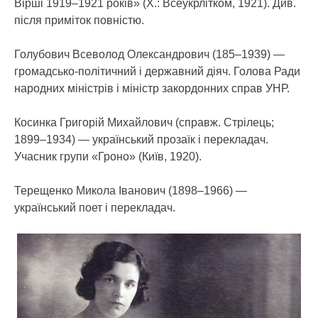
Вірші 1919–1921 років» (Х.: Всеукрлітком, 1921). Див.
після приміток повністю.
Голубович Всеволод Олександрович (185–1939) —
громадсько-політичний і державний діяч. Голова Ради
народних міністрів і міністр закордонних справ УНР.
Косинка Григорій Михайлович (справж. Стрілець;
1899–1934) — український прозаїк і перекладач.
Учасник групи «Гроно» (Київ, 1920).
Терещенко Микола Іванович (1898–1966) —
український поет і перекладач.