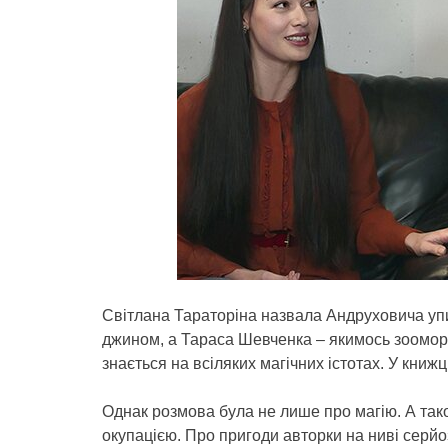
Світлана Тараторіна назвала Андруховича у
джином, а Тараса Шевченка – якимось зооморф
знається на всіляких магічних істотах. У книж
Однак розмова була не лише про магію. А також
окупацією. Про пригоди авторки на ниві серйо