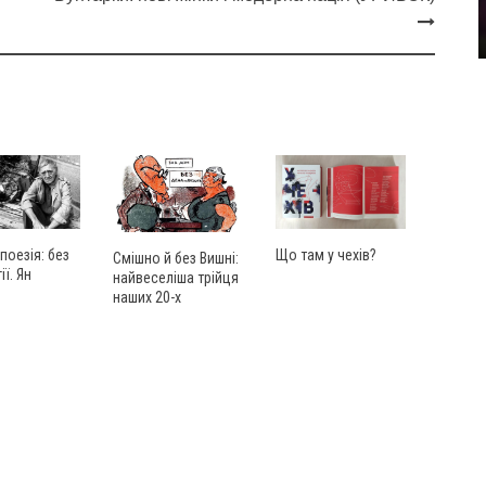
поезія: без
Що там у чехів?
Смішно й без Вишні:
ії. Ян
найвеселіша трійця
наших 20-х