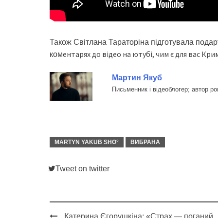
Також Світлана Тараторіна підготувала пода
ентарях до відео на ютубі, чим є для вас Кр
ком
Мартин Якуб
Письменник і відеоблогер; автор р
MARTYN YAKUB SHO°
ВИБРАНА
Tweet on twitter
Катерина Єгорушкіна: «Страх — поганий