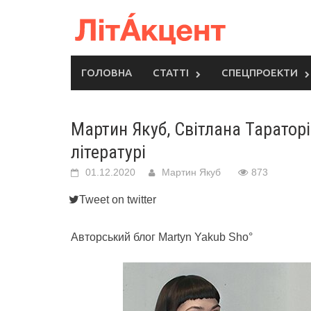
Skip
to
content
ГОЛОВНА
СТАТТІ
СПЕЦПРОЕКТИ
Мартин Якуб, Світлана Тараторі
літературі
01.12.2020
Мартин Якуб
873
Tweet on twitter
Авторський блог Martyn Yakub Sho°