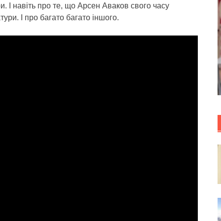
и. І навіть про те, що Арсен Аваков свого часу
ури. І про багато багато іншого.