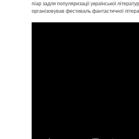
піар задля популяризації української літератур
організовував фестиваль фантастичної літерат