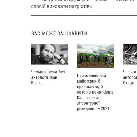
Post
спосіб виховати патріотів»
navigation
ВАС МОЖЕ ЗАЦІКАВИТИ
Чеська поезія: без
Чеська 
Письменницька
антології. Іван
антолог
майстерня: 8
Верніш
Скацел
прийомів від 8
авторів-початківців
Карпатської
літературної
резиденції – 2021