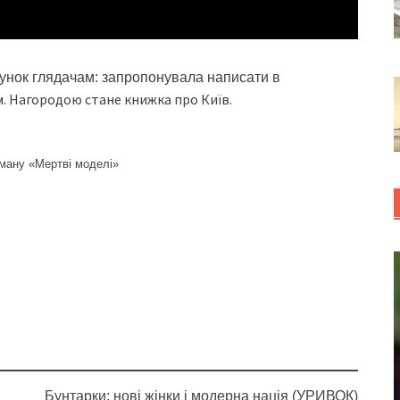
рунок глядачам: запропонувала написати в
им. Нагородою стане книжка про Київ.
оману «Мертві моделі»
Бунтарки: нові жінки і модерна нація (УРИВОК)