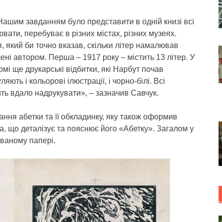
Нашим завданням було представити в одній книзі всі
вати, перебуває в різних містах, різних музеях.
, який би точно вказав, скільки літер намалював
ені автором. Перша – 1917 року – містить 13 літер. У
омі ще друкарські відбитки, які Нарбут почав
ють і кольорові ілюстрації, і чорно-білі. Всі
ить вдало надрукувати», – зазначив Савчук.
ння абетки та її обкладинку, яку також оформив
ва, що деталізує та пояснює його «Абетку». Загалом у
ованому папері.