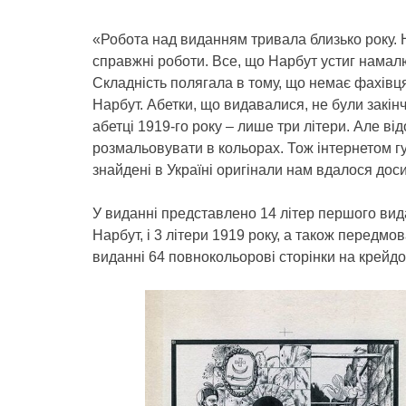
«Робота над виданням тривала близько року. 
справжні роботи. Все, що Нарбут устиг намалю
Складність полягала в тому, що немає фахівця
Нарбут. Абетки, що видавалися, не були закінч
абетці 1919-го року – лише три літери. Але від
розмальовувати в кольорах. Тож інтернетом гуля
знайдені в Україні оригінали нам вдалося дос
У виданні представлено 14 літер першого вида
Нарбут, і 3 літери 1919 року, а також передмо
виданні 64 повнокольорові сторінки на крейд