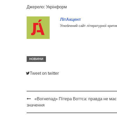
Джерело: Укрінформ
ЛітАкцент
Улюблений сайт літературної крити
НОВИНИ
Tweet on twitter
«Вогнепад» Пітера Воттса: правда не має
Post
значення
navigation