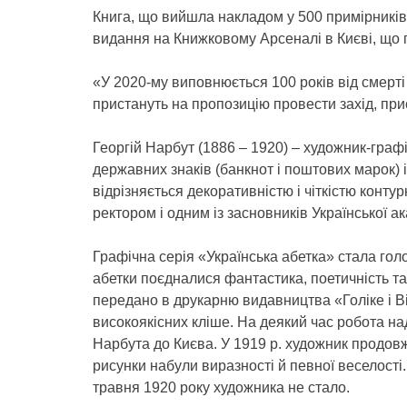
Книга, що вийшла накладом у 500 примірників
видання на Книжковому Арсеналі в Києві, що 
«У 2020-му виповнюється 100 років від смерті
пристануть на пропозицію провести захід, при
Георгій Нарбут (1886 – 1920) – художник-граф
державних знаків (банкнот і поштових марок) і
відрізняється декоративністю і чіткістю конту
ректором і одним із засновників Української а
Графічна серія «Українська абетка» стала гол
абетки поєдналися фантастика, поетичність та
передано в друкарню видавництва «Голіке і В
високоякісних кліше. На деякий час робота на
Нарбута до Києва. У 1919 р. художник продов
рисунки набули виразності й певної веселості.
травня 1920 року художника не стало.