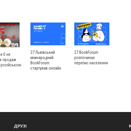
27 Львівський
27 BookForum
я Є не
міжнародний
розпочинає
ує продаж
BookForum
перепис населення
 російською
стартував онлайн
ДРУЗІ