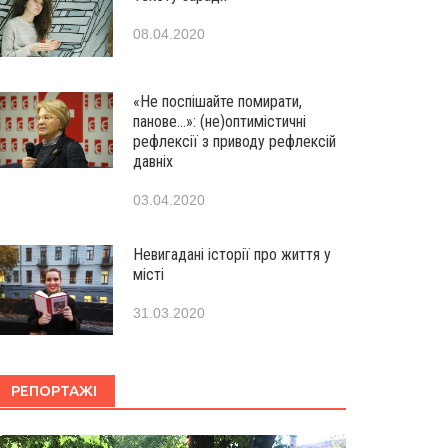
08.04.2020
«Не поспішайте помирати,
панове…»: (не)оптимістичні
рефлексії з приводу рефлексій
давніх
03.04.2020
Невигадані історії про життя у
місті
31.03.2020
РЕПОРТАЖІ