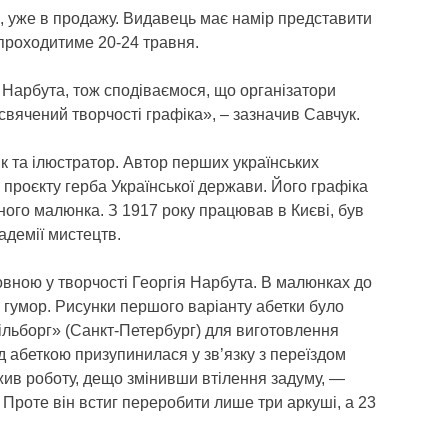
, уже в продажу. Видавець має намір представити
проходитиме 20-24 травня.
 Нарбута, тож сподіваємося, що організатори
свячений творчості графіка», – зазначив Савчук.
ік та ілюстратор. Автор перших українських
 проєкту герба Української держави. Його графіка
рного малюнка. З 1917 року працював в Києві, був
кадемії мистецтв.
овною у творчості Георгія Нарбута. В малюнках до
 гумор. Рисунки першого варіанту абетки було
ільборг» (Санкт-Петербург) для виготовлення
д абеткою призупинилася у зв’язку з переїздом
жив роботу, дещо змінивши втілення задуму, —
 Проте він встиг переробити лише три аркуші, а 23