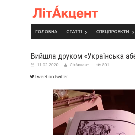
Skip
to
content
ГОЛОВНА
СТАТТІ
СПЕЦПРОЕКТИ
Вийшла друком «Українська абе
11.02.2020
ЛітАкцент
801
Tweet on twitter