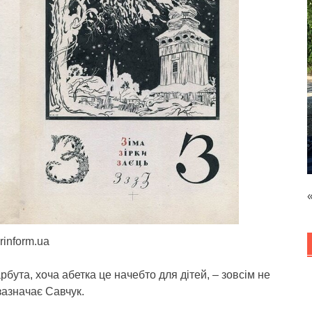
rinform.ua
рбута, хоча абетка це начебто для дітей, – зовсім не
зазначає Савчук.