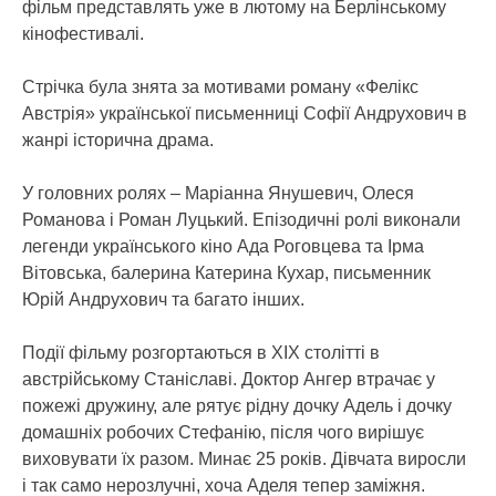
фільм представлять уже в лютому на Берлінському
кінофестивалі.
Стрічка була знята за мотивами роману «Фелікс
Австрія» української письменниці Софії Андрухович в
жанрі історична драма.
У головних ролях – Маріанна Янушевич, Олеся
Романова і Роман Луцький. Епізодичні ролі виконали
легенди українського кіно Ада Роговцева та Ірма
Вітовська, балерина Катерина Кухар, письменник
Юрій Андрухович та багато інших.
Події фільму розгортаються в XIX столітті в
австрійському Станіславі. Доктор Ангер втрачає у
пожежі дружину, але рятує рідну дочку Адель і дочку
домашніх робочих Стефанію, після чого вирішує
виховувати їх разом. Минає 25 років. Дівчата виросли
і так само нерозлучні, хоча Аделя тепер заміжня.