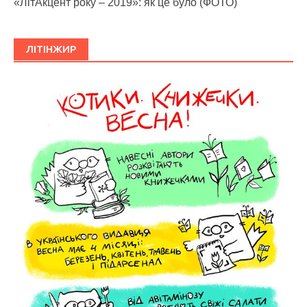
«ЛітАкцент року – 2019»: як це було (ФОТО)
ЛІТІНЖИР