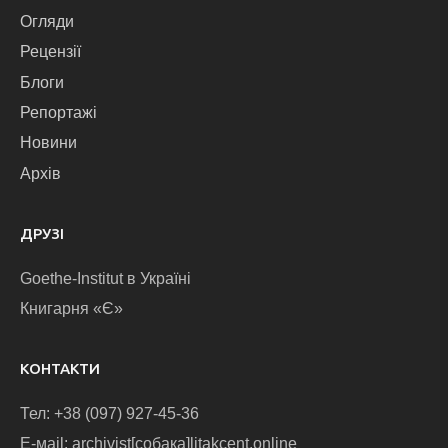
Огляди
Рецензії
Блоги
Репортажі
Новини
Архів
ДРУЗІ
Goethe-Institut в Україні
Книгарня «Є»
КОНТАКТИ
Тел: +38 (097) 927-45-36
E-маіl: archivist[собака]litakcent.online