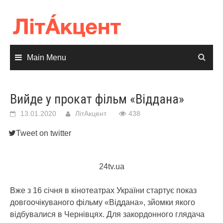
Skip
to
content
Main Menu
Вийде у прокат фільм «Віддана»
13.01.2020
ЛітАкцент
438
Tweet on twitter
24tv.ua
Вже з 16 січня в кінотеатрах України стартує показ
довгоочікуваного фільму «Віддана», зйомки якого
відбувалися в Чернівцях. Для закордонного глядача