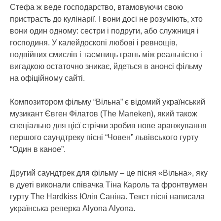
Стефа ж веде господарство, втамовуючи свою
пристрасть до кулінарії. І вони досі не розуміють, хто
вони один одному: сестри і подруги, або служниця і
господиня. У калейдоскопі любові і ревнощів,
подвійних смислів і таємниць грань між реальністю і
вигадкою остаточно зникає, йдеться в анонсі фільму
на офіційному сайті.
Композитором фільму “Вільна” є відомий український
музикант Євген Філатов (The Maneken), який також
спеціально для цієї стрічки зробив нове аранжування
першого саундтреку пісні “Човен” львівського гурту
“Один в каное”.
Другий саундтрек для фільму – це пісня «Вільна», яку
в дуеті виконали співачка Тіна Кароль та фронтвумен
гурту The Hardkiss Юлія Саніна. Текст пісні написала
українська реперка Alyona Alyona.