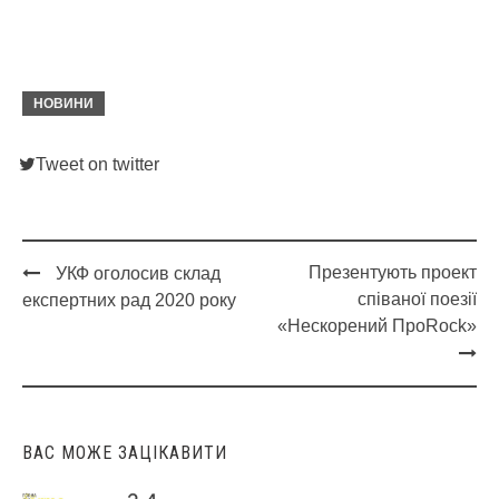
НОВИНИ
Tweet on twitter
Презентують проект
УКФ оголосив склад
Post
співаної поезії
експертних рад 2020 року
navigation
«Нескорений ПроRock»
ВАС МОЖЕ ЗАЦІКАВИТИ