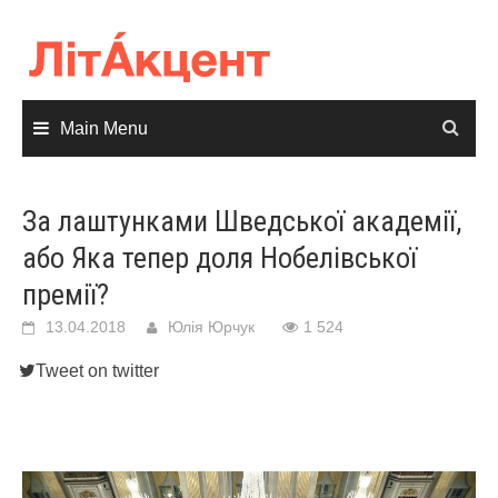
Skip
to
content
Main Menu
За лаштунками Шведської академії,
або Яка тепер доля Нобелівської
премії?
13.04.2018
Юлія Юрчук
1 524
Tweet on twitter