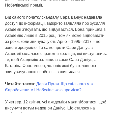
Нобелівської премії.
Від самого початку скандалу Сара Даніус надавала
доступ до інформації, відкрито заявляла про зусилля
Академії з’ясувати, що відбувається. Вона прийшла в
Академію лише в 2015 році, тож як може відповідати
за роки, коли звинувачують Арно – 1996–2017 – не
зовсім зрозуміло. Та саме проти Сари Даніус в
Академії склалася справжня коаліція, які виступали за
те, щоб Академію залишила саме Сара Даніус, а
Катаріна Фростенсон, чоловік якої був головною
звинувачуваною особою, – залишилася.
Читайте також:
Дарія Пугач. Що спільного між
Євробаченням і Нобелівською премією?
У четвер, 12 квітня, усі академіки мали зібратися, щоб
висунути вотум недовіри Даніус. Що сталося на