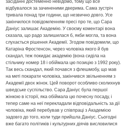
засіданні достеменно невідомо, тому що все
відбувалося за зачиненими дверима. Сама зустріч
тривала понад три години, що незвично довго. Усе
закінчилося повідомленням пресі про те, що Сара
Даніус залишає Академію. У своєму коментарі вона
сказала, що радо залишилася б, якби могла, та вона
слухається рішення Академії. Згодом повідомили, що
Катаріна Фростенсон, через чоловіка якого й був
скандал, теж покидає академію (вона сиділа на
стільчику номер 18 і обіймала цю позицію з 1992 року).
Так весь скандал, який почався з флешмобу, що мав
на меті покарати чоловіка, закінчився звільненням з
Академії двох жінок. Цей поворот особливо сколихнув
шведське суспільство. Сара Даніус була першої
жінкою в історії, яка обіймала цю почесну посаду, і
тепер саме на неї перекладали відповідальність за дії
чоловіка, який перебував у співпраці з Академією
задовго до того, коли туди прийшла Даніус. Сьогодні
вже багато політиків і культурних діячів висловилися