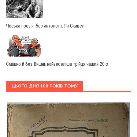
Чеська поезія: без антології. Ян Скацел
Смішно й без Вишні: найвеселіша трійця наших 20-х
ЦЬОГО ДНЯ 100 РОКІВ ТОМУ