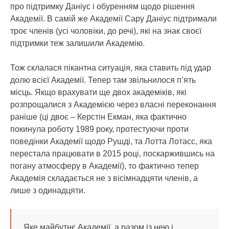
про підтримку Даніус і обуренням щодо рішення
Академії. В самій же Академії Сару Даніус підтримали
троє членів (усі чоловіки, до речі), які на знак своєї
підтримки теж залишили Академію.
Тож склалася пікантна ситуація, яка ставить під удар
долю всієї Академії. Тепер там звільнилося п’ять
місць. Якщо врахувати ще двох академіків, які
розпрощалися з Академією через власні переконання
раніше (ці двоє – Керстін Екман, яка фактично
покинула роботу 1989 року, протестуючи проти
поведінки Академії щодо Рушді, та Лотта Лотасс, яка
перестала працювати в 2015 році, поскаржившись на
погану атмосферу в Академії), то фактично тепер
Академія складається не з вісімнадцяти членів, а
лише з одинадцяти.
Яке майбутнє Академії, а разом із нею і