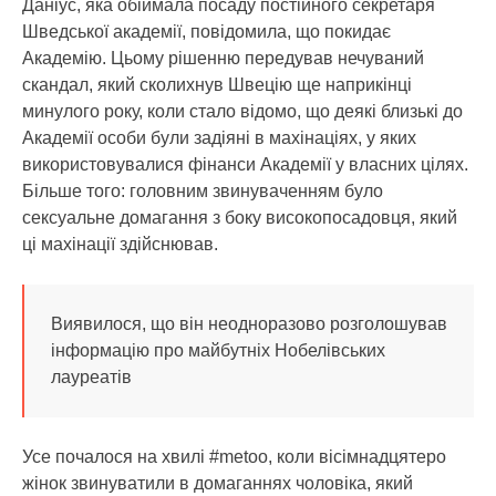
Даніус, яка обіймала посаду постійного секретаря
Шведської академії, повідомила, що покидає
Академію. Цьому рішенню передував нечуваний
скандал, який сколихнув Швецію ще наприкінці
минулого року, коли стало відомо, що деякі близькі до
Академії особи були задіяні в махінаціях, у яких
використовувалися фінанси Академії у власних цілях.
Більше того: головним звинуваченням було
сексуальне домагання з боку високопосадовця, який
ці махінації здійснював.
Виявилося, що він неодноразово розголошував
інформацію про майбутніх Нобелівських
лауреатів
Усе почалося на хвилі #metoo, коли вісімнадцятеро
жінок звинуватили в домаганнях чоловіка, який