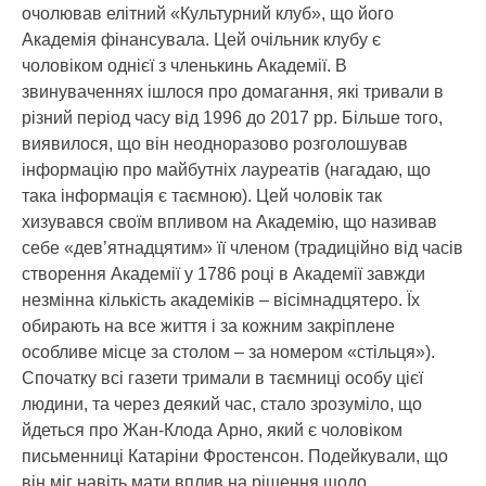
очолював елітний «Культурний клуб», що його
Академія фінансувала. Цей очільник клубу є
чоловіком однієї з членькинь Академії. В
звинуваченнях ішлося про домагання, які тривали в
різний період часу від 1996 до 2017 рр. Більше того,
виявилося, що він неодноразово розголошував
інформацію про майбутніх лауреатів (нагадаю, що
така інформація є таємною). Цей чоловік так
хизувався своїм впливом на Академію, що називав
себе «дев’ятнадцятим» її членом (традиційно від часів
створення Академії у 1786 році в Академії завжди
незмінна кількість академіків – вісімнадцятеро. Їх
обирають на все життя і за кожним закріплене
особливе місце за столом – за номером «стільця»).
Спочатку всі газети тримали в таємниці особу цієї
людини, та через деякий час, стало зрозуміло, що
йдеться про Жан-Клода Арно, який є чоловіком
письменниці Катаріни Фростенсон. Подейкували, що
він міг навіть мати вплив на рішення щодо