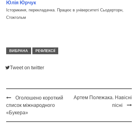
Юлія Юрчук
Історикиня, перекладачка. Працює в університеті Сьодерторн,
Стокгольм
ВИБРАНА
РЕФЛЕКСІЇ
Tweet on twitter
Артем Полежака. Навісні
Оголошено короткий
Post
список міжнародного
пісні
navigation
«Букера»