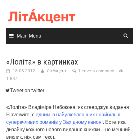
Skip
to
content
Main Menu
«Лоліта» в картинках
18.06.2012
ЛітАкцент
Leave a comment
1 687
Tweet on twitter
«Лоліта» Владіміра Набокова, як стверджує видання
Flavorwire, є
одним із найулюбленіших і найбільш
суперечливих романів у Західному каноні
. Естетика
дизайну кожного нового видання книжки – не менший
виклик, ніж сам текст.