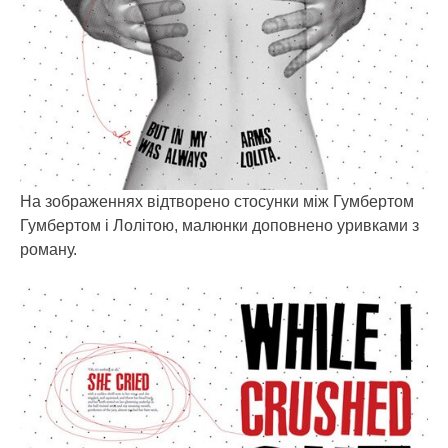
На зображеннях відтворено стосунки між Гумбертом
Гумбертом і Лолітою, малюнки доповнено уривками з
роману.