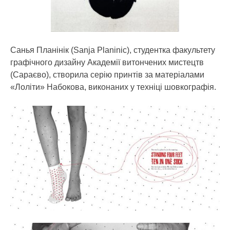
Санья Планінік (Sanja Planinic), студентка факультету
графічного дизайну Академії витончених мистецтв
(Сараєво), створила серію принтів за матеріалами
«Лоліти» Набокова, виконаних у техніці шовкографія.