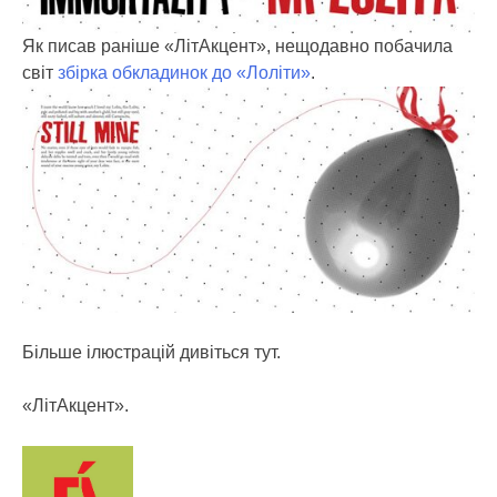
Як писав раніше «ЛітАкцент», нещодавно побачила
світ
збірка обкладинок до «Лоліти»
.
Більше ілюстрацій дивіться тут.
«ЛітАкцент».