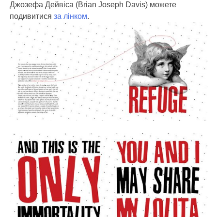
Джозефа Дейвіса (Brian Joseph Davis) можете
подивитися
за лінком
.