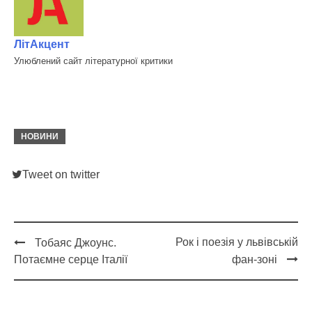
ЛітАкцент
Улюблений сайт літературної критики
НОВИНИ
Tweet on twitter
Рок і поезія у львівській
Тобаяс Джоунс.
Post
Потаємне серце Італії
фан-зоні
navigation