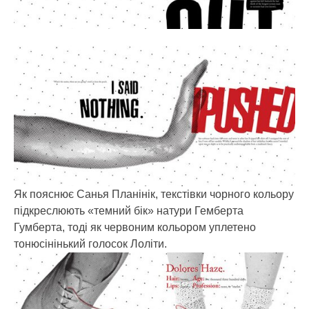
Як пояснює Санья Планінік, текстівки чорного кольору
підкреслюють «темний бік» натури Гемберта
Гумберта, тоді як червоним кольором уплетено
тонюсінінький голосок Лоліти.