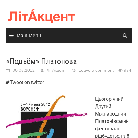
Skip
to
content
Main Menu
«Подъём» Платонова
30.05.2012
ЛітАкцент
Leave a comment
974
Tweet on twitter
Цьогорічний
Другий
Міжнародний
Платонівський
фестиваль
відбудеться з 8