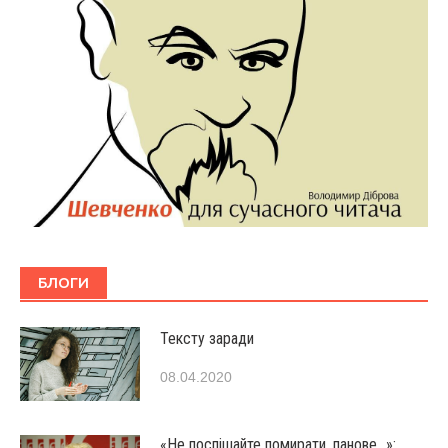
БЛОГИ
Тексту заради
08.04.2020
«Не поспішайте помирати, панове…»: