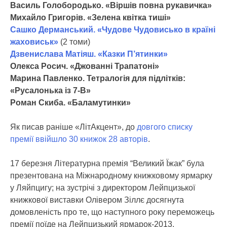
Василь Голобородько. «Віршів повна рукавичка»
Михайло Григорів. «Зелена квітка тиші»
Сашко Дерманський. «Чудове Чудовисько в країні
жаховиськ»
(2 томи)
Дзвенислава Матіяш. «Казки П’ятинки»
Олекса Росич. «Джованні Трапатоні»
Марина Павленко. Тетралогія для підлітків:
«Русалонька із 7-В»
Роман Скиба. «Баламутинки»
Як писав раніше «ЛітАкцент», до
довгого списку
премії ввійшло 30 книжок 28 авторів
.
17 березня Літературна премія “Великий Їжак” була
презентована на Міжнародному книжковому ярмарку
у Ляйпцигу; на зустрічі з директором Лейпцизької
книжкової виставки Олівером Зіллє досягнута
домовленість про те, що наступного року переможець
премії поїде на Лейпцизький ярмарок-2013.