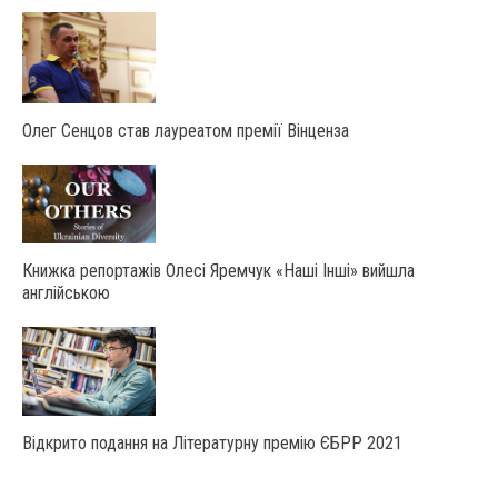
Олег Сенцов став лауреатом премії Вінценза
Книжка репортажів Олесі Яремчук «Наші Інші» вийшла
англійською
Відкрито подання на Літературну премію ЄБРР 2021