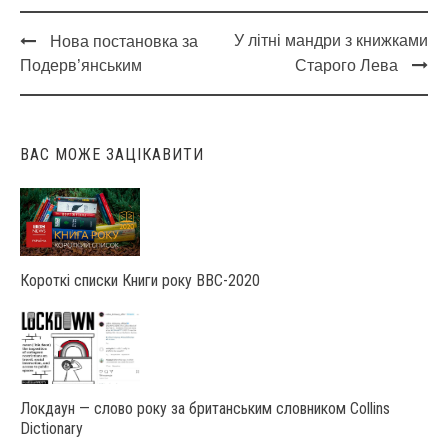
У літні мандри з книжками
Нова постановка за
Post
Подерв’янським
Старого Лева
navigation
ВАС МОЖЕ ЗАЦІКАВИТИ
Короткі списки Книги року ВВС-2020
Локдаун — слово року за британським словником Collins
Dictionary