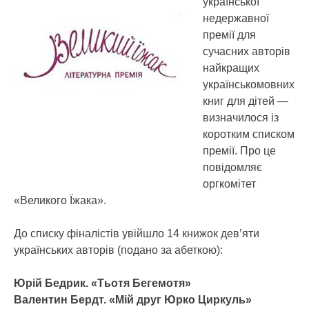
української
недержавної
премії для
сучасних авторів
найкращих
українськомовних
книг для дітей —
визначилося із
коротким списком
премії.
Про це
повідомляє
оргкомітет
«Великого Їжака».
До списку фіналістів увійшло 14 книжок дев’яти
українських авторів (подано за абеткою):
Юрій Бедрик. «Тьотя Бегемотя»
Валентин Бердт. «Мій друг Юрко Циркуль»