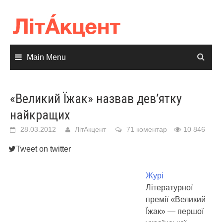
Skip
to
content
Main Menu
«Великий Їжак» назвав дев’ятку
найкращих
28.03.2012
ЛітАкцент
71 коментар
10 846
Tweet on twitter
Журі
Літературної
премії «Великий
Їжак» — першої