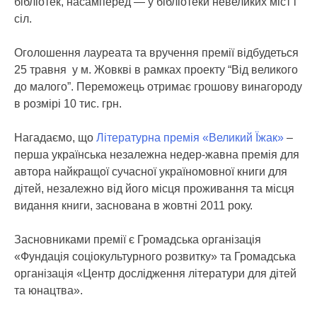
бібліотек, насамперед — у бібліотеки невеликих міст і
сіл.
Оголошення лауреата та вручення премії відбудеться
25 травня у м. Жовкві в рамках проекту “Від великого
до малого”. Переможець отримає грошову винагороду
в розмірі 10 тис. грн.
Нагадаємо, що
Літературна премія «Великий Їжак»
–
перша українська незалежна недер-жавна премія для
автора найкращої сучасної україномовної книги для
дітей, незалежно від його місця проживання та місця
видання книги, заснована в жовтні 2011 року.
Засновниками премії є Громадська організація
«Фундація соціокультурного розвитку» та Громадська
організація «Центр дослідження літератури для дітей
та юнацтва».