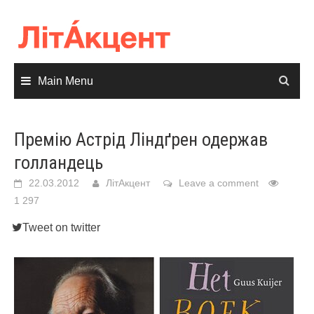
Skip
to
content
Main Menu
Премію Астрід Ліндґрен одержав
голландець
22.03.2012
ЛітАкцент
Leave a comment
1 297
Tweet on twitter