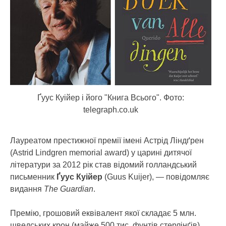
Ґуус Куійер і його "Книга Всього". Фото:
telegraph.co.uk
Лауреатом престижної премії імені Астрід Ліндґрен
(Astrid Lindgren memorial award) у царині дитячої
літератури за 2012 рік став відомий голландський
письменник
Ґуус Куійер
(Guus Kuijer)
, — повідомляє
видання
The Guardian
.
Премію, грошовий еквівалент якої складає 5 млн.
шведських крон (майже 500 тис. фунтів стерлінґів),