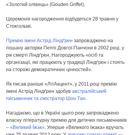
«Золотий олівець» (Gouden Griffel).
Церемонія нагородження відбудеться 28 травня у
Стокгольмі.
Премію імені Астрід Ліндґрен
запроваджено на
пошану авторки Пеппі Довгої-Панчохи в 2002 році, у
рік смерті Ліндґрен. Нагороджують «осіб та
організації, які працюють у традиції Ліндґрен і стоять
на сторожі демократичних цінностей».
Як писав раніше «ЛітАкцент», у 2011 році премію
імені Астрід Ліндґрен здобув
австралійський
письменник та ілюстратор Шон Тан
.
Нагадаємо, що в Україні цього року запроваджено
власну літературну премію для дитячих письменників
–
«Великий Їжак»
. Уперше «Великого їжака» вручать
уже 25 травня 2012 року. У
довгому списку премії
—