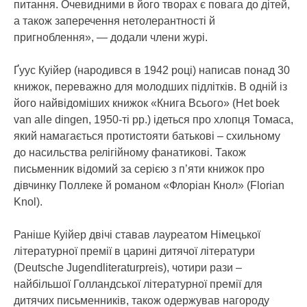
питання. Очевидними в його творах є повага до дітей,
а також заперечення нетолерантності й
пригноблення», — додали члени журі.
Ґуус Куійер (народився в 1942 році) написав понад 30
книжок, переважно для молодших підлітків. В одній із
його найвідоміших книжок «Книга Всього» (Het boek
van alle dingen, 1950-ті рр.) ідеться про хлопця Томаса,
який намагається протистояти батькові – схильному
до насильства релігійному фанатикові. Також
письменник відомий за серією з п’яти книжок про
дівчинку Поллеке й романом «Флоріан Кнол» (Florian
Knol).
Раніше Куійер двічі ставав лауреатом Німецької
літературної премії в царині дитячої літератури
(Deutsche Jugendliteraturpreis), чотири рази –
найбільшої Голландської літературної премії для
дитячих письменників, також одержував нагороду