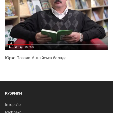
Юрко Позаяк. Англійська балада
РУБРИКИ
Інтерв'ю
Рефлексії