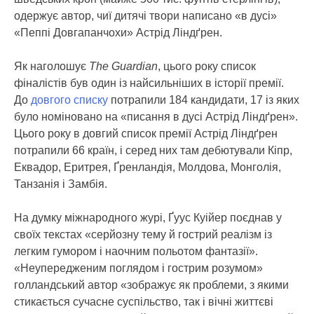
одержує автор, чиї дитячі твори написано «в дусі»
«Пеппі Довгапанчохи» Астрід Ліндґрен.
Як наголошує
The Guardian
, цього року список
фіналістів був один із найсильніших в історії премії.
До
довгого списку
потрапили 184 кандидати, 17 із яких
було номіновано на «писання в дусі Астрід Ліндґрен».
Цього року в довгий список премії Астрід Ліндґрен
потрапили 66 країн, і серед них там дебютували Кіпр,
Еквадор, Еритрея, Ґренландія, Молдова, Монголія,
Танзанія і Замбія.
На думку міжнародного журі, Ґуус Куійер поєднав у
своїх текстах «серйозну тему й гострий реалізм із
легким гумором і наочним польотом фантазії».
«Неупередженим поглядом і гострим розумом»
голландський автор «зображує як проблеми, з якими
стикається сучасне суспільство, так і вічні життєві