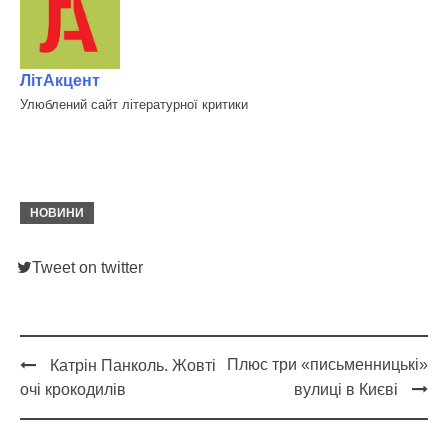
ЛітАкцент
Улюблений сайт літературної критики
НОВИНИ
Tweet on twitter
Плюс три «письменницькі»
Катрін Панколь. Жовті
Post
очі крокодилів
вулиці в Києві
navigation