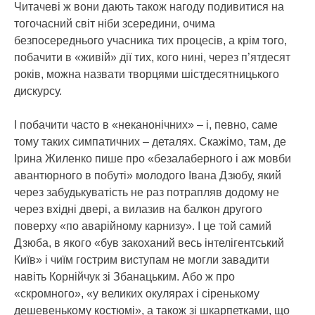
Читачеві ж вони дають також нагоду подивитися на
тогочасний світ ніби зсередини, очима
безпосереднього учасника тих процесів, а крім того,
побачити в «живій» дії тих, кого нині, через п’ятдесят
років, можна назвати творцями шістдесятницького
дискурсу.
І побачити часто в «неканонічних» – і, певно, саме
тому таких симпатичних – деталях. Скажімо, там, де
Ірина Жиленко пише про «безалаберного і аж мовби
авантюрного в побуті» молодого Івана Дзюбу, який
через забудькуватість не раз потрапляв додому не
через вхідні двері, а вилазив на балкон другого
поверху «по аварійному карнизу». І це той самий
Дзюба, в якого «був закоханий весь інтелігентський
Київ» і чиїм гострим виступам не могли завадити
навіть Корнійчук зі Збанацьким. Або ж про
«скромного», «у великих окулярах і сіренькому
дешевенькому костюмі», а також зі шкарпетками, що