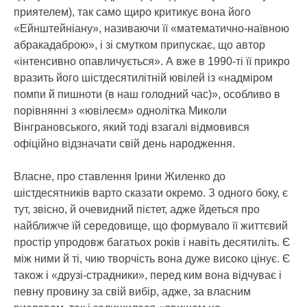
приятелем), так само щиро критикує вона його
«Ейнштейніану», називаючи її «математично-наївною
абракадаброю», і зі смутком припускає, що автор
«інтенсивно опавличується». А вже в 1990-ті її прикро
вразить його шістдесятилітній ювілей із «надміром
помпи й пишноти (в наш голодний час)», особливо в
порівнянні з «ювілеєм» однолітка Миколи
Вінграновського, який тоді взагалі відмовився
офіційно відзначати свій день народження.
Власне, про ставлення Ірини Жиленко до
шістдесятників варто сказати окремо. З одного боку, є
тут, звісно, й очевидний пієтет, адже йдеться про
найближче їй середовище, що формувало її життєвий
простір упродовж багатьох років і навіть десятиліть. Є
між ними й ті, чию творчість вона дуже високо цінує. Є
також і «друзі-страдники», перед ким вона відчуває і
певну провину за свій вибір, адже, за власним