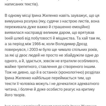
написаних текстів).
В одному місці Ірина Жиленко навіть зауважує, що ця
вимушена розлука (яку, судячи з настрою листів, вона
переживала дуже важко й страшенно емоційно)
виявилася насправді великим даром, що врятував
їхній шлюб від побутовості й міщанства. Та хай там як,
а за період між 1966-м, коли Володимир Дрозд
повернувся, і 2003-м було ще чимало спільних років,
за які ці двоє людей не просто не збайдужіли одне до
одного, а й, здається, зовсім не втратили особливого,
майже трепетного, ставлення до створеного іншим.
Тож не дивно, що й в останніх (хронологічно) розділах
Ірина Жиленко найбільше переймається тим, що
тексти її чоловіка можуть і не дочекатися адекватного
читача, і боляче й дуже особисто реагує на критику
його творів.