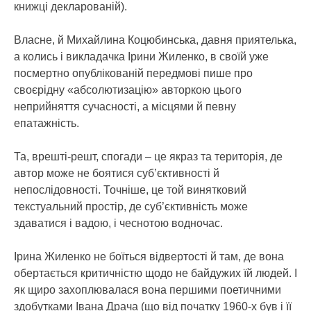
книжці декларованій).
Власне, й Михайлина Коцюбинська, давня приятелька,
а колись і викладачка Ірини Жиленко, в своїй уже
посмертно опублікованій передмові пише про
своєрідну «абсолютизацію» авторкою цього
неприйняття сучасності, а місцями й певну
епатажність.
Та, врешті-решт, спогади – це якраз та територія, де
автор може не боятися суб’єктивності й
непослідовності. Точніше, це той винятковий
текстуальний простір, де суб’єктивність може
здаватися і вадою, і чеснотою водночас.
Ірина Жиленко не боїться відвертості й там, де вона
обертається критичністю щодо не байдужих їй людей. І
як щиро захоплювалася вона першими поетичними
здобутками Івана Драча (що від початку 1960-х був і її