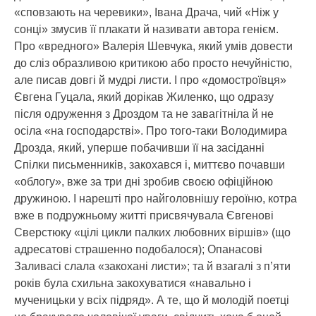
«сповзають на черевики», Івана Драча, чий «Ніж у
сонці» змусив її плакати й називати автора генієм.
Про «вредного» Валерія Шевчука, який умів довести
до сліз образливою критикою або просто нечуйністю,
але писав довгі й мудрі листи. І про «домостроївця»
Євгена Гуцала, який дорікав Жиленко, що одразу
після одруження з Дроздом та не завагітніла й не
осіла «на господарстві». Про того-таки Володимира
Дрозда, який, уперше побачивши її на засіданні
Спілки письменників, закохався і, миттєво почавши
«облогу», вже за три дні зробив своєю офіційною
дружиною. І нарешті про найголовнішу героїню, котра
вже в подружньому житті присвячувала Євгенові
Сверстюку «цілі цикли палких любовних віршів» (що
адресатові страшенно подобалося); Опанасові
Заливасі слала «закохані листи»; та й взагалі з п’яти
років була схильна закохуватися «навально і
мученицьки у всіх підряд». А те, що й молодій поетці