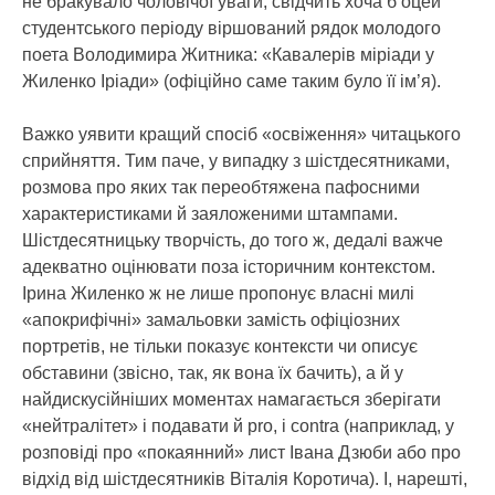
не бракувало чоловічої уваги, свідчить хоча б оцей
студентського періоду віршований рядок молодого
поета Володимира Житника: «Кавалерів міріади у
Жиленко Іріади» (офіційно саме таким було її ім’я).
Важко уявити кращий спосіб «освіження» читацького
сприйняття. Тим паче, у випадку з шістдесятниками,
розмова про яких так переобтяжена пафосними
характеристиками й заяложеними штампами.
Шістдесятницьку творчість, до того ж, дедалі важче
адекватно оцінювати поза історичним контекстом.
Ірина Жиленко ж не лише пропонує власні милі
«апокрифічні» замальовки замість офіціозних
портретів, не тільки показує контексти чи описує
обставини (звісно, так, як вона їх бачить), а й у
найдискусійніших моментах намагається зберігати
«нейтралітет» і подавати й pro, i contra (наприклад, у
розповіді про «покаянний» лист Івана Дзюби або про
відхід від шістдесятників Віталія Коротича). І, нарешті,