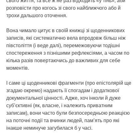
свого життя, та все ж не раз відходить «у тінь», аби
розповісти про когось зі свого найближчого або й
трохи дальшого оточення.
Вона чимало цитує в своїй книжці зі щоденникових
записів, які систематично вела впродовж більш ніж
півстоліття (і веде далі), перемежовуючи тодішні
спостереження з пізнішими рефлексіями, а часом по
кілька разів повертаючись до важливих для себе
моментів.
І саме ці щоденникові фрагменти (про епістолярій ще
згадаю окремо) надають її спогадам і додаткової
документальної цінності. Адже, хоч інколи й дуже
суб’єктивні (як, власне, і належить приватним
записам), вони часто були безпосередньою реакцією
на поточні події та вчинки людей, пам’ять про які
інакше неминуче загубилася б у часі.