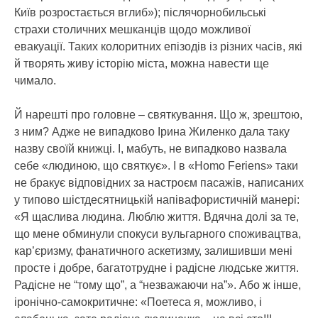
Київ розростається вглиб»); післячорнобильські
страхи столичних мешканців щодо можливої
евакуації. Таких колоритних епізодів із різних часів, які
й творять живу історію міста, можна навести ще
чимало.
Й нарешті про головне – святкування. Що ж, зрештою,
з ним? Адже не випадково Ірина Жиленко дала таку
назву своїй книжці. І, мабуть, не випадково назвала
себе «людиною, що святкує». І в «Homo Feriens» таки
не бракує відповідних за настроєм пасажів, написаних
у типово шістдесятницькій напівафористичній манері:
«Я щаслива людина. Люблю життя. Вдячна долі за те,
що мене обминули спокуси вульгарного споживацтва,
кар’єризму, фанатичного аскетизму, залишивши мені
просте і добре, багатотрудне і радісне людське життя.
Радісне не “тому що”, а “незважаючи на”». Або ж інше,
іронічно-самокритичне: «Поетеса я, можливо, і