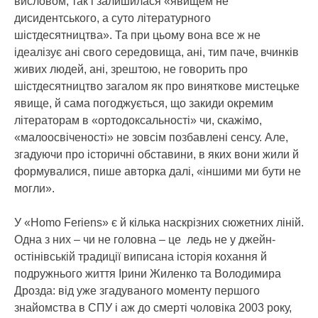
висловом, так і залишилася «явищем не
дисидентського, а суто літературного
шістдесятництва». Та при цьому вона все ж не
ідеалізує ані свого середовища, ані, тим паче, вчинків
живих людей, ані, зрештою, не говорить про
шістдесятництво загалом як про виняткове мистецьке
явище, й сама погоджується, що закиди окремим
літераторам в «ортодоксальності» чи, скажімо,
«малоосвіченості» не зовсім позбавлені сенсу. Але,
згадуючи про історичні обставини, в яких вони жили й
формувалися, пише авторка далі, «іншими ми бути не
могли».
У «Homo Feriens» є й кілька наскрізних сюжетних ліній.
Одна з них – чи не головна – це ледь не у джейн-
остінівській традиції виписана історія кохання й
подружнього життя Ірини Жиленко та Володимира
Дрозда: від уже згадуваного моменту першого
знайомства в СПУ і аж до смерті чоловіка 2003 року,