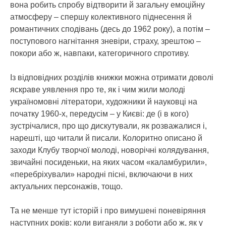
вона робить спробу відтворити й загальну емоційну
атмосферу – спершу колективного піднесення й
романтичних сподівань (десь до 1962 року), а потім –
поступового нагнітання зневіри, страху, зрештою –
покори або ж, навпаки, категоричного спротиву.
Із відповідних розділів книжки можна отримати доволі
яскраве уявлення про те, як і чим жили молоді
україномовні літератори, художники й науковці на
початку 1960-х, передусім – у Києві: де (і в кого)
зустрічалися, про що дискутували, як розважалися і,
нарешті, що читали й писали. Колоритно описано й
заходи Клубу творчої молоді, новорічні колядування,
звичайні посиденьки, на яких часом «каламбурили»,
«перебріхували» народні пісні, включаючи в них
актуальних персонажів, тощо.
Та не менше тут історій і про вимушені поневіряння
наступних років: коли виганяли з роботи або ж, як у