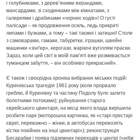
і голубниками, з дерев’яними верандами,
мансардами, зі сходинками між кімнатами, з
галереями і драбинами «чорних ходів»! О густі
палісади – як продовження осель, ледь прикриті
липами і бузками, а тому – такі таємні і затишні! Столи
з самоварами, гамаки, табуретки, іграшки, швейні
машинки «зінґер», керогази, жаріючі вугіллям праски.
Зараз, коли цей світ в моїй пам’яті вже розмивається
туманцем забуття, – він особливо прекрасний».
Є також і своєрідна хроніка вибраних міських подій:
Куренівська трагедія 1961 року (коли прорвало
греблю, й Куренівку та частину Подолу було залито
болотними потоками); руйнування старого
єврейського цвинтаря, на місці якого влада вирішила
розбити парк (моторошна картинка, як «старі-престарі
євреї, переважно – жінки, в автобусах перевозять
кістки покійних на інші цвинтарі»); реконструкція
Бесарабки і поява підземних переходів у центрі («ніби