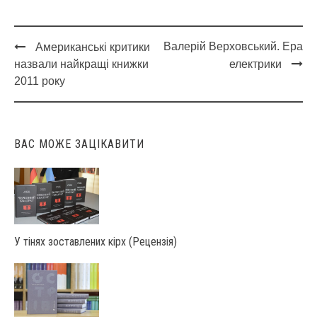
Валерій Верховський. Ера
Американські критики
Post
назвали найкращі книжки
електрики
navigation
2011 року
ВАС МОЖЕ ЗАЦІКАВИТИ
У тінях зоставлених кірх (Рецензія)