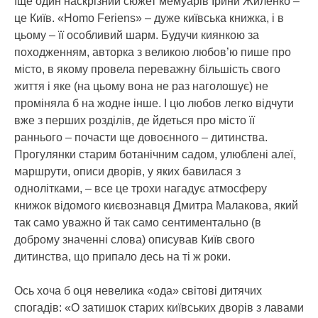
Іще один наскрізний сюжет мемуарів Ірини Жиленко –
це Київ. «Homo Feriens» – дуже київська книжка, і в
цьому – її особливий шарм. Будучи киянкою за
походженням, авторка з великою любов’ю пише про
місто, в якому провела переважну більшість свого
життя і яке (на цьому вона не раз наголошує) не
проміняла б на жодне інше. І цю любов легко відчути
вже з перших розділів, де йдеться про місто її
раннього – почасти ще довоєнного – дитинства.
Прогулянки старим ботанічним садом, улюблені алеї,
маршрути, описи дворів, у яких бавилася з
однолітками, – все це трохи нагадує атмосферу
книжок відомого києвознавця Дмитра Малакова, який
так само уважно й так само сентиментально (в
доброму значенні слова) описував Київ свого
дитинства, що припало десь на ті ж роки.
Ось хоча б оця невелика «ода» світові дитячих
спогадів: «О затишок старих київських дворів з лавами