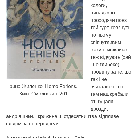
колеги,
випадково
проходячи повз
той гурт, ковзнуть
по ньому
співчутливим
оком і, можливо,
теж відчують (хай
і не глибоко)
провину за те, що
так і не
Ірина Жиленко. Homo Feriens. –
вчиталися, що
Київ: Смолоскип, 2011
там нашкрябали
оті гуцали,
дрозди,
андріяшики. І крижина шістдесятництва відпливе
слідом за попередніми.