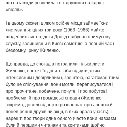
що назавжди розділила світ дружини на «до» і
«після».
І в цьому сюжеті цілком осібне місце займає їхнє
листування: цілих три роки (1963–1966) майже
щоденних листів, доки Дрозд відбував примусову
службу, залишивши в Києві самотню, а певний час і
бездомну, Ірину Жиленко.
Щоправда, до спогадів потрапили тільки листи
Жиленко, проте і їх досить, аби відчути, яким
інтенсивним і довірливим і, зрештою, багатоманітним
було це спілкування: вони могли переписуватися і
про прочитане, побачене, почуте, і про побутові
проблеми, й про громадські справи (Жиленко,
зокрема, доволі відверто розповідає про арешти й
поневіряння друзів чи акції, в яких брала участь), і
нарешті про твори одне одного (часто вони навзаєм
були й першими читачами та критиками щойно