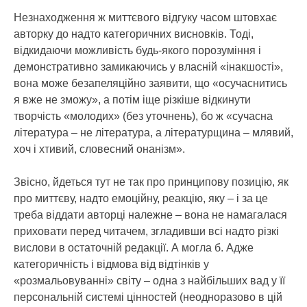
Незнаходження ж миттєвого відгуку часом штовхає
авторку до надто категоричних висновків. Тоді,
відкидаючи можливість будь-якого порозуміння і
демонстративно замикаючись у власній «інакшості»,
вона може безапеляційно заявити, що «осучаснитись
я вже не зможу», а потім іще різкіше відкинути
творчість «молодих» (без уточнень), бо ж «сучасна
література – не література, а літературщина – млявий,
хоч і хтивий, словесний онанізм».
Звісно, йдеться тут не так про принципову позицію, як
про миттєву, надто емоційну, реакцію, яку – і за це
треба віддати авторці належне – вона не намагалася
приховати перед читачем, згладивши всі надто різкі
вислови в остаточній редакції. А могла б. Адже
категоричність і відмова від відтінків у
«розмальовуванні» світу – одна з найбільших вад у її
персональній системі цінностей (неодноразово в цій