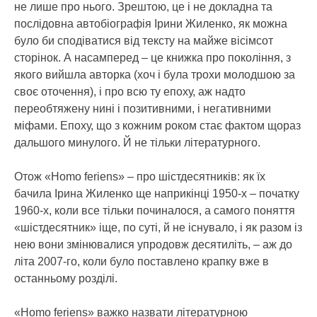
не лише про нього. Зрештою, це і не докладна та
послідовна автобіографія Ірини Жиленко, як можна
було би сподіватися від тексту на майже вісімсот
сторінок. А насамперед – це книжка про покоління, з
якого вийшла авторка (хоч і була трохи молодшою за
своє оточення), і про всю ту епоху, аж надто
переобтяжену нині і позитивними, і негативними
міфами. Епоху, що з кожним роком стає фактом щораз
дальшого минулого. Й не тільки літературного.
Отож «Homo feriens» – про шістдесятників: як їх
бачила Ірина Жиленко ще наприкінці 1950-х – початку
1960-х, коли все тільки починалося, а самого поняття
«шістдесятник» іще, по суті, й не існувало, і як разом із
нею вони змінювалися упродовж десятиліть, – аж до
літа 2007-го, коли було поставлено крапку вже в
останньому розділі.
«Homo feriens» важко назвати літературною