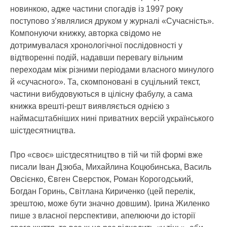
новинкою, адже частини спогадів із 1997 року
поступово з’являлися друком у журналі «Сучасність».
Компонуючи книжку, авторка свідомо не
дотримувалася хронологічної послідовності у
відтворенні подій, надавши перевагу вільним
переходам між різними періодами власного минулого
й «сучасного». Та, скомпоновані в суцільний текст,
частини вибудовуються в цілісну фабулу, а сама
книжка врешті-решт виявляється однією з
наймасштабніших нині приватних версій українського
шістдесятництва.
Про «своє» шістдесятництво в тій чи тій формі вже
писали Іван Дзюба, Михайлина Коцюбинська, Василь
Овсієнко, Євген Сверстюк, Роман Корогодський,
Богдан Горинь, Світлана Кириченко (цей перелік,
зрештою, може бути значно довшим). Ірина Жиленко
пише з власної перспективи, апелюючи до історії