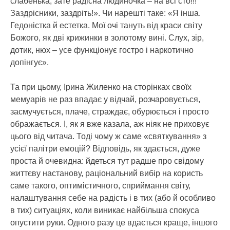
слабенька, зате радісна людиночка – на всі сто!!!
Заздрісники, заздріть!». Чи нарешті таке: «Я інша.
Гедоністка й естетка. Мої очі тануть від краси світу
Божого, як дві крижинки в золотому вині. Слух, зір,
дотик, нюх – усе функціонує гостро і наркотично
допінгує».
Та при цьому, Ірина Жиленко на сторінках своїх
мемуарів не раз впадає у відчай, розчаровується,
засмучується, плаче, страждає, обурюється і просто
ображається. І, як я вже казала, аж ніяк не приховує
цього від читача. Тоді чому ж саме «святкування» з
усієї палітри емоцій? Відповідь, як здається, дуже
проста й очевидна: йдеться тут радше про свідому
життєву настанову, раціональний вибір на користь
саме такого, оптимістичного, сприймання світу,
налаштування себе на радість і в тих (або й особливо
в тих) ситуаціях, коли виникає найбільша спокуса
опустити руки. Одного разу це вдається краще, іншого