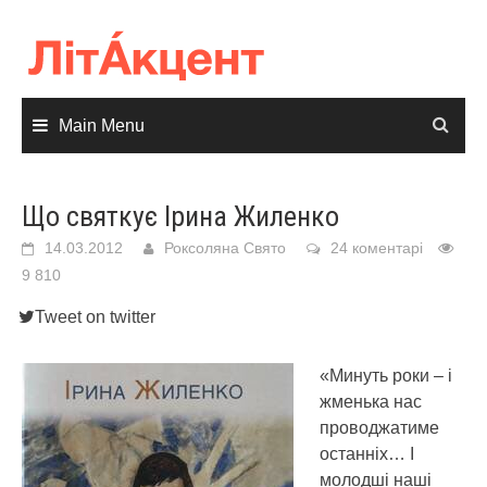
Skip
to
content
Main Menu
Що святкує Ірина Жиленко
14.03.2012
Роксоляна Свято
24 коментарі
9 810
Tweet on twitter
«Минуть роки – і
жменька нас
проводжатиме
останніх… І
молодші наші