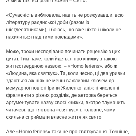
А ми ж такі всі різні! І кожен – Світ».
«Сучасність виблювала, навіть не розжувавши, всю
літературу радянської доби (разом із
шістдесятниками), і боюсь, що вже ніхто і ніколи не
нахилиться над тими покладами».
Може, трохи несподівано починати рецензію з цих
цитат. Тим паче, коли йдеться про книжку з такою
життєствердною назвою, – «Homo feriens», або ж
«Людина, яка святкує». Та, коли чесно, ці два уривки
здаються аж ніяк не менш важливим ключем до
мемуарної повісті Ірини Жиленко, аніж ті численні
фрагменти з різних розділів, де авторка береться
аргументувати назву своєї книжки, вкотре тлумачить
читачеві, що і як вона «святкує» і, головне, чому
схильна сприймати власне життя як свято.
Але «Homo feriens» таки не про святкування. Точніше,