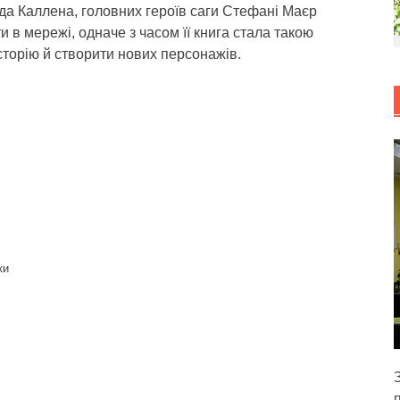
да Каллена, головних героїв саги Стефані Маєр
 в мережі, одначе з часом її книга стала такою
торію й створити нових персонажів.
ки