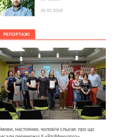
26.02.2019
РЕПОРТАЖІ
Змови, настоянки, чоловічі сльози: про що
писали переможці ІІ «ProМинулого»