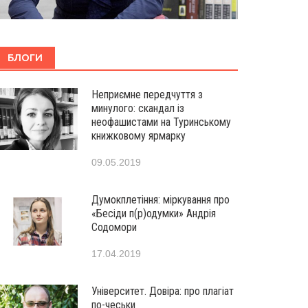
БЛОГИ
Неприємне передчуття з
минулого: скандал із
неофашистами на Туринському
книжковому ярмарку
09.05.2019
Думокплетіння: міркування про
«Бесіди п(р)одумки» Андрія
Содомори
17.04.2019
Університет. Довіра: про плагіат
по-чеськи