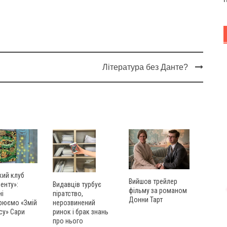
Література без Данте?
кий клуб
Вийшов трейлер
енту»:
Видавців турбує
фільму за романом
ні
піратство,
Донни Тарт
рюємо «Змій
нерозвинений
су» Сари
ринок і брак знань
про нього