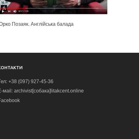
Юрко Позаяк. Англійська балада
КОНТАКТИ
Тел: +38 (097) 927-45-36
-маіl: archivist[собака]litakcent.online
Facebook