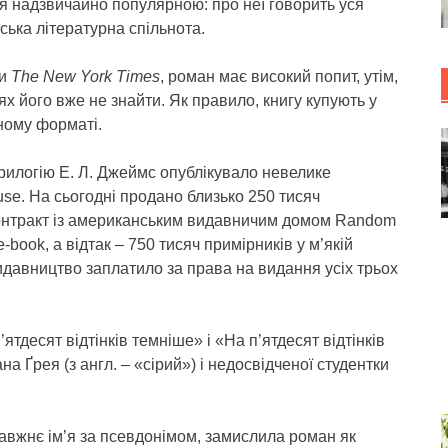
я надзвичайно популярною: про неї говорить уся
ька літературна спільнота.
ми
The New York Times
, роман має високий попит, утім,
ях його вже не знайти. Як правило, книгу купують у
ному форматі.
рилогію Е. Л. Джеймс опублікувало невелике
use. На сьогодні продано близько 250 тисяч
контракт із американським видавничим домом Random
book, а відтак – 750 тисяч примірників у м’якій
видавництво заплатило за права на видання усіх трьох
’ятдесят відтінків темніше» і «На п’ятдесят відтінків
на Ґрея (з англ. – «сірий») і недосвідченої студентки
равжнє ім’я за псевдонімом, замислила роман як