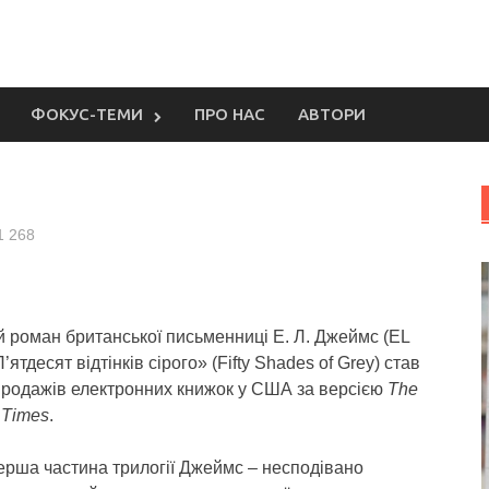
ФОКУС-ТЕМИ
ПРО НАС
АВТОРИ
1 268
 роман британської письменниці Е. Л. Джеймс (EL
’ятдесят відтінків сірого» (Fifty Shades of Grey) став
продажів електронних книжок у США за версією
The
 Times
.
ерша частина трилогії Джеймс – несподівано