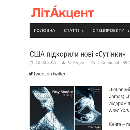
Skip
to
content
ГОЛОВНА
СТАТТІ
СПЕЦПРОЕКТИ
США підкорили нові «Сутінки»
13.03.2012
ЛітАкцент
1 Comment
Tweet on twitter
Любовний
James) «П
лідером 
New York
Книга – п