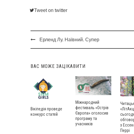
Tweet on twitter
Ерленд Лу. Наївний. Супер
Post
navigation
ВАС МОЖЕ ЗАЦІКАВИТИ
Міжнародний
Читаць
фестиваль «Острів
Вікіпедія проведе
«ЛітАкц
Європа» оголосив
конкурс статей
сьогод
програму та
обгово
учасників
з Ессек
Перрі