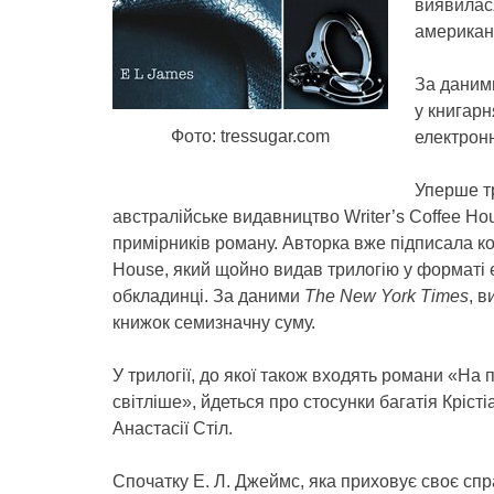
виявилас
американс
За дани
у книгарн
Фото: tressugar.com
електрон
Уперше т
австралійське видавництво Writer’s Coffee Ho
примірників роману. Авторка вже підписала 
House, який щойно видав трилогію у форматі e-
обкладинці. За даними
The New York Times
, 
книжок семизначну суму.
У трилогії, до якої також входять романи «На п
світліше», йдеться про стосунки багатія Крістіа
Анастасії Стіл.
Спочатку Е. Л. Джеймс, яка приховує своє сп