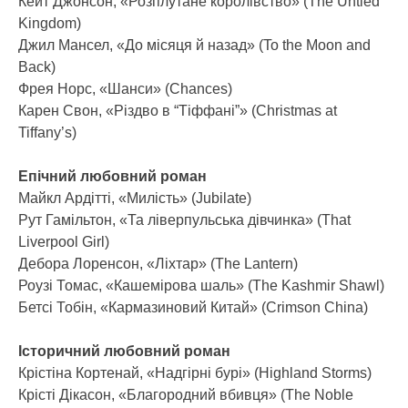
Кейт Джонсон, «Розплутане королівство» (The Untied
Kingdom)
Джил Мансел, «До місяця й назад» (To the Moon and
Back)
Фрея Норс, «Шанси» (Chances)
Карен Свон, «Різдво в “Тіффані”» (Christmas at
Tiffany’s)
Епічний любовний роман
Майкл Ардітті, «Милість» (Jubilate)
Рут Гамільтон, «Та ліверпульська дівчинка» (That
Liverpool Girl)
Дебора Лоренсон, «Ліхтар» (The Lantern)
Роузі Томас, «Кашемірова шаль» (The Kashmir Shawl)
Бетсі Тобін, «Кармазиновий Китай» (Crimson China)
Історичний любовний роман
Крістіна Кортенай, «Надгірні бурі» (Highland Storms)
Крісті Дікасон, «Благородний вбивця» (The Noble