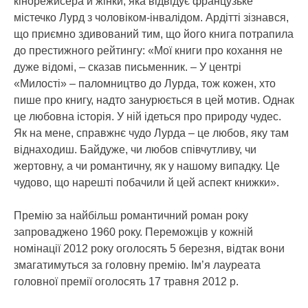
кінорежисера й жінки, яка відвідує французьке
містечко Лурд з чоловіком-інвалідом. Ардітті зізнався,
що приємно здивований тим, що його книга потрапила
до престижного рейтингу: «Мої книги про кохання не
дуже відомі, – сказав письменник. – У центрі
«Милості» – паломництво до Лурда, тож кожен, хто
пише про книгу, надто занурюється в цей мотив. Однак
це любовна історія. У ній ідеться про природу чудес.
Як на мене, справжнє чудо Лурда – це любов, яку там
віднаходиш. Байдуже, чи любов співчутливу, чи
жертовну, а чи романтичну, як у нашому випадку. Це
чудово, що нарешті побачили й цей аспект книжки».
Премію за найбільш романтичний роман року
запроваджено 1960 року. Переможців у кожній
номінації 2012 року оголосять 5 березня, відтак вони
змагатимуться за головну премію. Ім’я лауреата
головної премії оголосять 17 травня 2012 р.