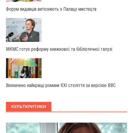
Форум видавців витісняють з Палацу мистецтв
МКМС готує реформу книжкової та бібліотечної галузі
Визначено найкращі романи XXI століття за версією BBC
КУЛЬТКРИТИКИ