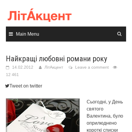
Skip
to
content
Main Menu
Найкращі любовні романи року
14.02.2012
ЛітАкцент
Leave a comment
12 461
Tweet on twitter
Сьогодні, у День
святого
Валентина, було
оприлюднено
короткі списки