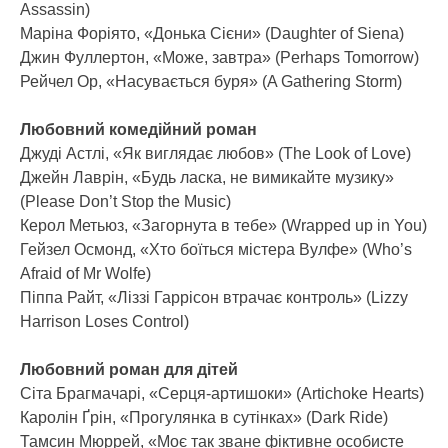
Assassin)
Маріна Форіято, «Донька Сієни» (Daughter of Siena)
Джин Фуллертон, «Може, завтра» (Perhaps Tomorrow)
Рейчел Ор, «Насувається буря» (A Gathering Storm)
Любовний комедійний роман
Джуді Астлі, «Як виглядає любов» (The Look of Love)
Джейн Лаврін, «Будь ласка, не вимикайте музику»
(Please Don’t Stop the Music)
Керол Метьюз, «Загорнута в тебе» (Wrapped up in You)
Гейзел Осмонд, «Хто боїться містера Вулфе» (Who’s
Afraid of Mr Wolfe)
Піппа Райт, «Ліззі Гаррісон втрачає контроль» (Lizzy
Harrison Loses Control)
Любовний роман для дітей
Сіта Брагмачарі, «Серця-артишоки» (Artichoke Hearts)
Каролін Ґрін, «Прогулянка в сутінках» (Dark Ride)
Тамсин Мюррей, «Моє так зване фіктивне особисте