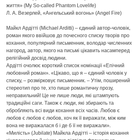
життя» (My So-called Phantom Lovelife)
Л. А. Везерлей, «Ангельський вогонь» (Angel Fire)
Майкл Ардітті (Michael Arditti) – єдиний автор-чоловік,
роман якого ввійшов до почесного списку творів про
кохання, популярний письменник, володар численних
нагород, автор, якого на письмі цікавить насамперед
релігійний досвід людини.
Ардітті очолює короткий список номінації «Епічний
любовний роман». «Цікаво, що я – єдиний чоловік у
списку, – розмірковує письменник. – Утім, поширений
стереотип про те, хто пише романтичну прозу,
неправильний! Це не лише люди, які штампують
традиційні саги. Також є люди, які збирають та
обробляють всі види кохання всіх часів. Любов є
любов є любов є любов, хоч як її виражати, між ким
вона не виражалася б і де б її не виражали».
«Милість» (Jubilate) Майкла Ардітті – історія кохання