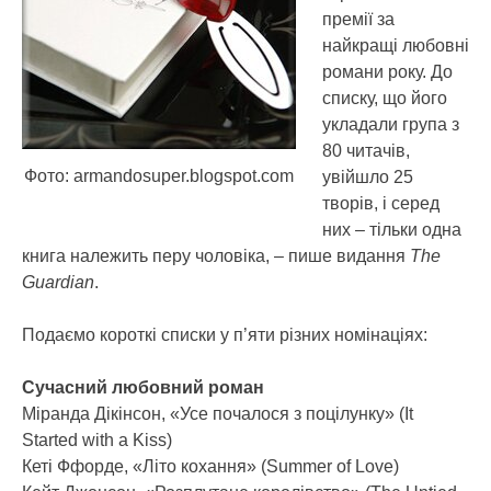
премії за
найкращі любовні
романи року. До
списку, що його
укладали група з
80 читачів,
Фото: armandosuper.blogspot.com
увійшло 25
творів, і серед
них – тільки одна
книга належить перу чоловіка
, – пише видання
The
Guardian
.
Подаємо короткі списки у п’яти різних номінаціях:
Сучасний любовний роман
Міранда Дікінсон, «Усе почалося з поцілунку» (It
Started with a Kiss)
Кеті Ффорде, «Літо кохання» (Summer of Love)