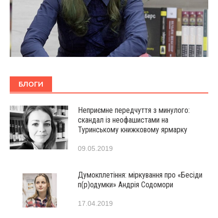
БЛОГИ
Неприємне передчуття з минулого:
скандал із неофашистами на
Туринському книжковому ярмарку
09.05.2019
Думокплетіння: міркування про «Бесіди
п(р)одумки» Андрія Содомори
17.04.2019