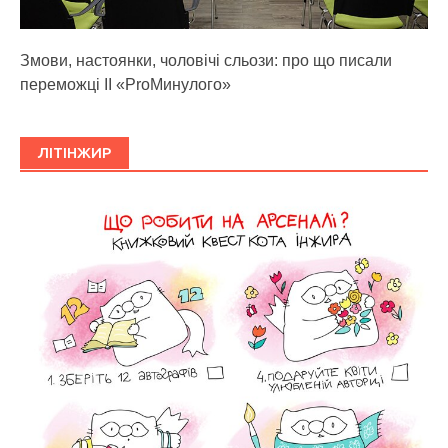
Змови, настоянки, чоловічі сльози: про що писали
переможці ІІ «ProМинулого»
ЛІТІНЖИР