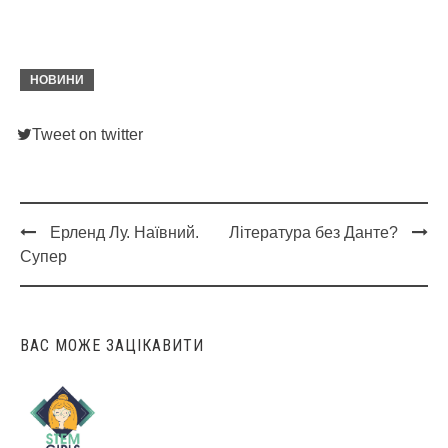
НОВИНИ
Tweet on twitter
Ерленд Лу. Наївний.
Література без Данте?
Post
Супер
navigation
ВАС МОЖЕ ЗАЦІКАВИТИ