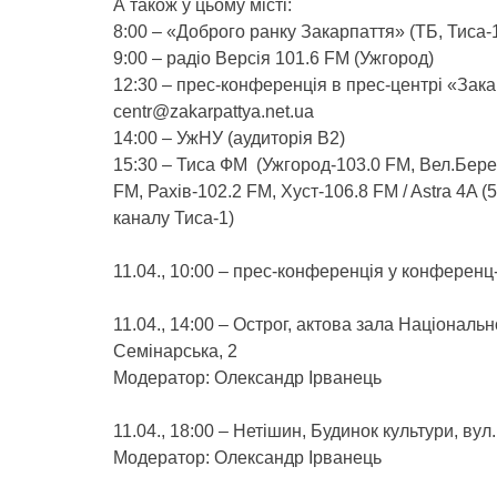
А також у цьому місті:
8:00 – «Доброго ранку Закарпаття» (ТБ, Тиса-
9:00 – радіо Версія 101.6 FM (Ужгород)
12:30 – прес-конференція в прес-центрі «Закар
centr@zakarpattya.net.ua
14:00 – УжНУ (аудиторія В2)
15:30 – Тиса ФМ (Ужгород-103.0 FM, Вел.Берез
FM, Рахів-102.2 FM, Хуст-106.8 FM / Astra 4A (
каналу Тиса-1)
11.04., 10:00 – прес-конференція у конференц
11.04., 14:00 – Острог, актова зала Національ
Семінарська, 2
Модератор: Олександр Ірванець
11.04., 18:00 – Нетішин, Будинок культури, вул
Модератор: Олександр Ірванець