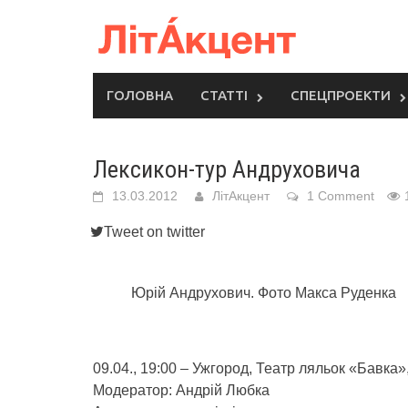
Skip
to
content
ГОЛОВНА
СТАТТІ
СПЕЦПРОЕКТИ
Лексикон-тур Андруховича
13.03.2012
ЛітАкцент
1 Comment
Tweet on twitter
Юрій Андрухович. Фото Макса Руденка
09.04., 19:00 – Ужгород, Театр ляльок «Бавка»
Модератор: Андрій Любка