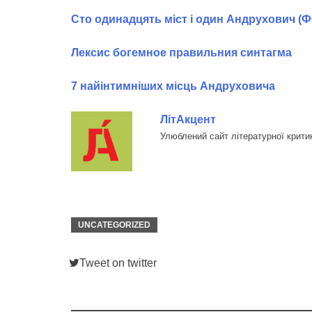
Сто одинадцять міст і один Андрухович (
Лексис богемное правильния синтагма
7 найінтимніших місць Андруховича
ЛітАкцент
Улюблений сайт літературної крити
UNCATEGORIZED
Tweet on twitter