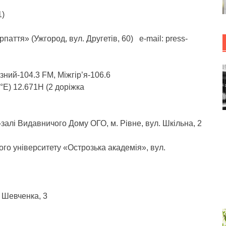
1)
паття» (Ужгород, вул. Другетів, 60) е-mail: press-
ний-104.3 FM, Міжгір’я-106.6
5°E) 12.671H (2 доріжка
-залі Видавничого Дому ОГО, м. Рівне, вул. Шкільна, 2
ного університету «Острозька академія», вул.
. Шевченка, 3