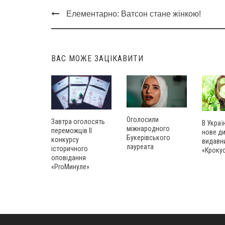
Елементарно: Ватсон стане жінкою!
Post
navigation
ВАС МОЖЕ ЗАЦІКАВИТИ
Оголосили
Завтра оголосять
В Украї
міжнародного
переможців ІІ
нове д
Букерівського
конкурсу
видавн
лауреата
історичного
«Кроку
оповідання
«ProМинуле»