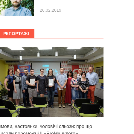
26.02.2019
РЕПОРТАЖІ
Змови, настоянки, чоловічі сльози: про що
писали переможці ІІ «ProМинулого»