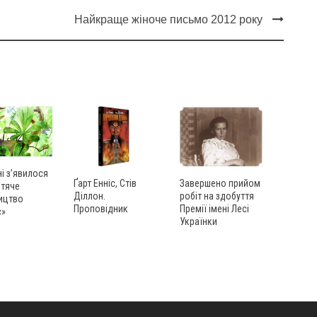
Найкраще жіноче письмо 2012 року
ні з’явилося
Ґарт Енніс, Стів
Завершено прийом
итяче
Діллон.
робіт на здобуття
ицтво
Проповідник
Премії імені Лесі
с»
Українки