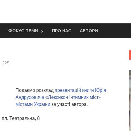
ФОКУС-ТЕМИ
ПРО НАС
АВТОРИ
1 225
Подаємо розклад
презентацій книги Юрія
Андруховича «Лексикон інтимних міст»
містами України
за участі автора.
, пл. Театральна, 8