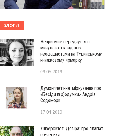
БЛОГИ
Неприємне передчуття з
минулого: скандал із
неофашистами на Туринському
книжковому ярмарку
09.05.2019
Думокплетіння: міркування про
«Бесіди п(р)одумки» Андрія
Содомори
17.04.2019
Університет. Довіра: про плагіат
по-чеськи