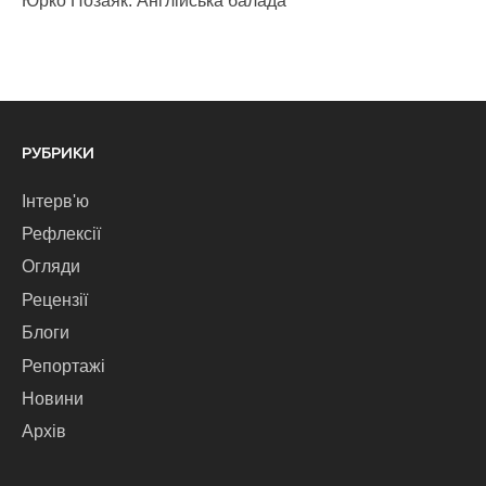
Юрко Позаяк. Англійська балада
РУБРИКИ
Інтерв'ю
Рефлексії
Огляди
Рецензії
Блоги
Репортажі
Новини
Архів