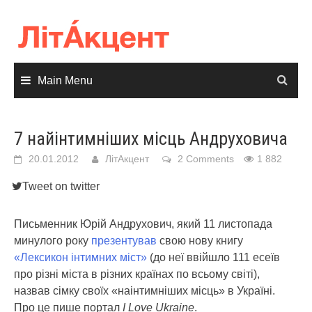
Skip
to
content
Main Menu
7 найінтимніших місць Андруховича
20.01.2012
ЛітАкцент
2 Comments
1 882
Tweet on twitter
Письменник Юрій Андрухович, який 11 листопада
минулого року
презентував
свою нову книгу
«Лексикон інтимних міст»
(до неї ввійшло 111 есеїв
про різні міста в різних країнах по всьому світі),
назвав сімку своїх «наінтимніших місць» в Україні.
Про це пише портал
I Love Ukraine
.