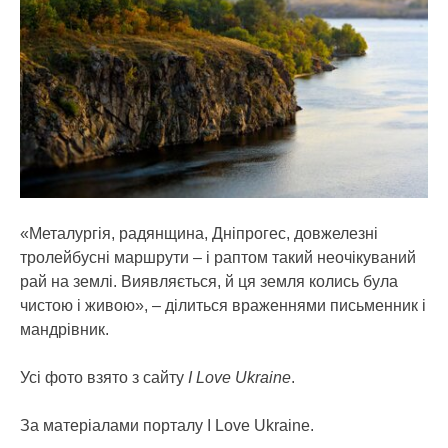
«Металургія, радянщина, Дніпрогес, довжелезні
тролейбусні маршрути – і раптом такий неочікуваний
рай на землі. Виявляється, й ця земля колись була
чистою і живою», – ділиться враженнями письменник і
мандрівник.
Усі фото взято з сайту
I Love Ukraine
.
За матеріалами порталу I Love Ukraine.