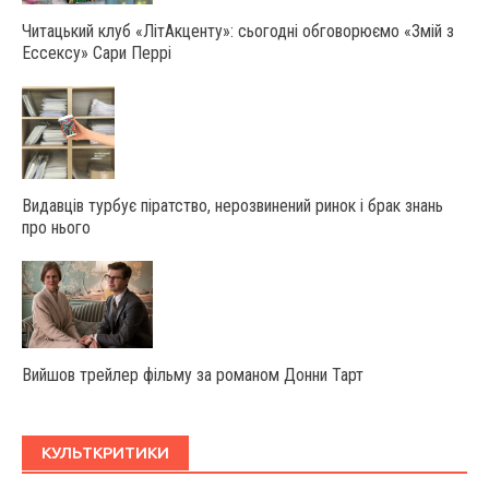
Читацький клуб «ЛітАкценту»: сьогодні обговорюємо «Змій з
Ессексу» Сари Перрі
Видавців турбує піратство, нерозвинений ринок і брак знань
про нього
Вийшов трейлер фільму за романом Донни Тарт
КУЛЬТКРИТИКИ