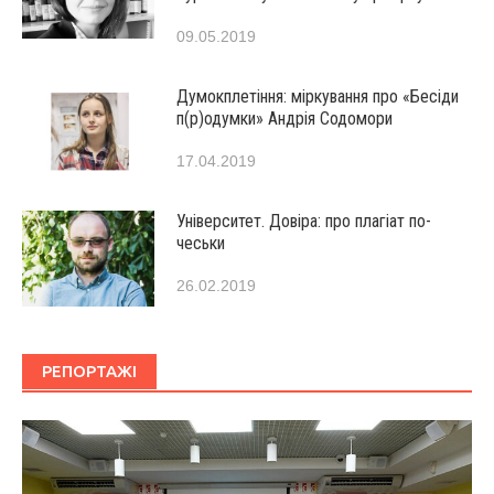
09.05.2019
Думокплетіння: міркування про «Бесіди
п(р)одумки» Андрія Содомори
17.04.2019
Університет. Довіра: про плагіат по-
чеськи
26.02.2019
РЕПОРТАЖІ