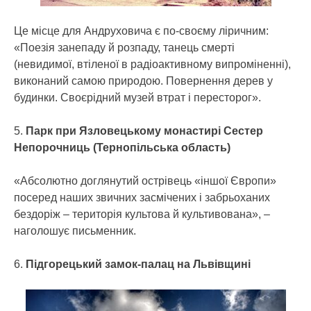
Це місце для Андруховича є по-своєму ліричним:
«Поезія занепаду й розпаду, танець смерті
(невидимої, втіленої в радіоактивному випроміненні),
виконаний самою природою. Повернення дерев у
будинки. Своєрідний музей втрат і пересторог».
5.
Парк при Язловецькому монастирі Сестер
Непорочниць (Тернопільська область)
«Абсолютно доглянутий острівець «іншої Європи»
посеред наших звичних засмічених і забрьоханих
бездоріж – територія культова й культивована», –
наголошує письменник.
6.
Підгорецький замок-палац на Львівщині