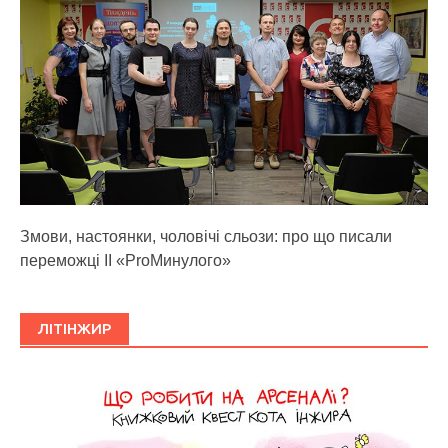
Змови, настоянки, чоловічі сльози: про що писали
переможці ІІ «ProМинулого»
ЛІТІНЖИР