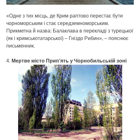
«Одне з тих місць, де Крим раптово перестає бути
чорноморським і стає середземноморським.
Прикметна й назва: Балаклава в перекладі з турецької
(як і кримськотатарської) – Гніздо Рибин», – пояснює
письменник.
4.
Мертве місто Прип’ять у Чорнобильській зоні