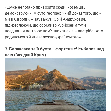
«Дуже непогано привозити сюди іноземців,
демонструючи їм суто географічний доказ того, що «і
ми в Європі», – зауважує Юрій Андрухович,
підкреслюючи, що особливо курйозним тут є
поєднання аж трьох пам’ятних знаків – австрійського,
радянського й «незалежно-українського».
3.
Балаклава та її бухта, і фортеця «Чембало» над
нею (Західний Крим)