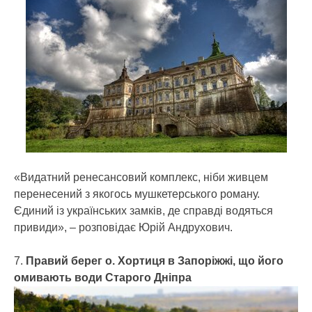
«Видатний ренесансовий комплекс, ніби живцем
перенесений з якогось мушкетерського роману.
Єдиний із українських замків, де справді водяться
привиди», – розповідає Юрій Андрухович.
7.
Правий берег о. Хортиця в Запоріжжі, що його
омивають води Старого Дніпра