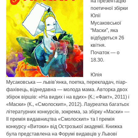
на презентацію
поетичної збірки
Юлії
Мусаковської
“Маски”, яка
відбудеться 26
квітня.
Початок — о
18.30.
Юлія
Мусаковська — львів’янка, поетка, перекладач, піар-
фахівець, віднедавна — молода мама. Авторка двох
збірок віршів: «На видих і на вдих» (К.; «Факт», 2011) і
«Маски» (К., «Смолоскип», 2012). Лауреатка багатьох
літературних конкурсів, зокрема, за збірку «Маски» —
ІІ премія видавництва «Смолоскип» та І премія
конкурсу «Витоки» від Острозької академії. Книжка
була представлена на Форумі видавців у Львові