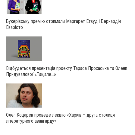
Букерівську премію отримали Маргарет Етвуд і Бернардін
Еварісто
Відбудеться презентація проекту Тараса Прохаська та Олени
Придувалової «Так,але…»
Олег Коцарев проведе лекцію «Харків – друга столиця
літературного авангарду»