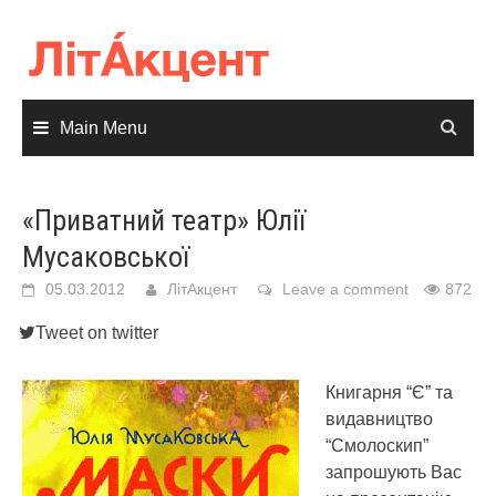
Skip
to
content
Main Menu
«Приватний театр» Юлії
Мусаковської
05.03.2012
ЛітАкцент
Leave a comment
872
Tweet on twitter
Книгарня “Є” та
видавництво
“Смолоскип”
запрошують Вас