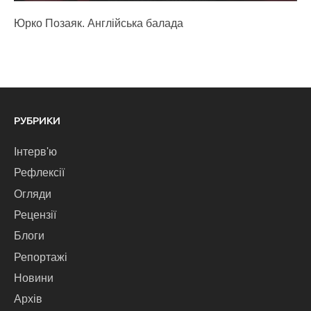
Юрко Позаяк. Англійська балада
РУБРИКИ
Інтерв'ю
Рефлексії
Огляди
Рецензії
Блоги
Репортажі
Новини
Архів