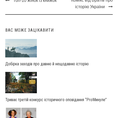
Комікс від Братів про
Топ-10 жінок із книжок
Post
історію України
navigation
ВАС МОЖЕ ЗАЦІКАВИТИ
Добірка заходів про давню й нещодавню історію
Триває третій конкурс історичного оповідання “ProМинуле”