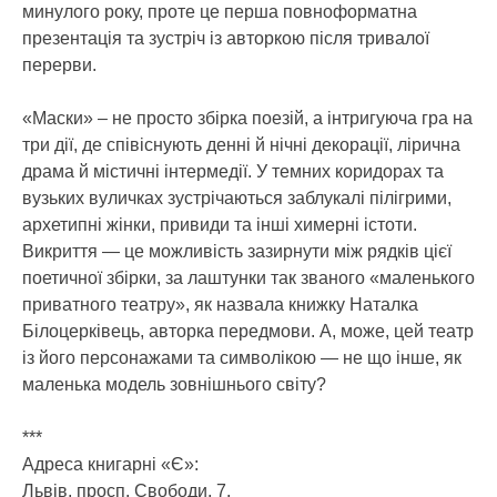
минулого року, проте це перша повноформатна
презентація та зустріч із авторкою після тривалої
перерви.
«Маски» – не просто збірка поезій, а інтригуюча гра на
три дії, де співіснують денні й нічні декорації, лірична
драма й містичні інтермедії. У темних коридорах та
вузьких вуличках зустрічаються заблукалі пілігрими,
архетипні жінки, привиди та інші химерні істоти.
Викриття — це можливість зазирнути між рядків цієї
поетичної збірки, за лаштунки так званого «маленького
приватного театру», як назвала книжку Наталка
Білоцерківець, авторка передмови. А, може, цей театр
із його персонажами та символікою — не що інше, як
маленька модель зовнішнього світу?
***
Адреса книгарні «Є»:
Львів, просп. Свободи, 7.