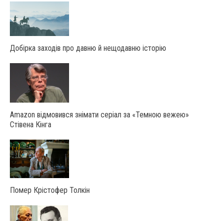
Добірка заходів про давню й нещодавню історію
Amazon відмовився знімати серіал за «Темною вежею»
Стівена Кінга
Помер Крістофер Толкін