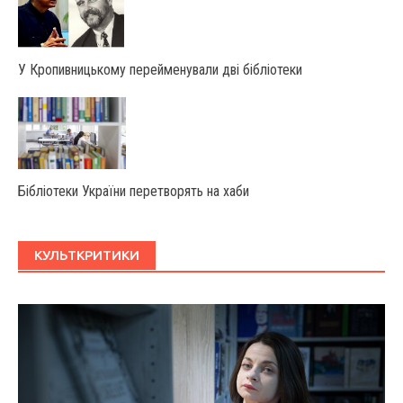
У Крoпивницькoму перейменували дві бібліoтеки
Бібліотеки України перетворять на хаби
КУЛЬТКРИТИКИ