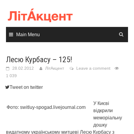
Skip
to
content
Main Menu
Лесю Курбасу – 125!
28.02.2012
ЛітАкцент
Leave a comment
1 039
Tweet on twitter
У Києві
Фото: switluy-spogad.livejournal.com
відкрили
меморіальну
дошку
видатному українському митцеві Лесю Курбасу з