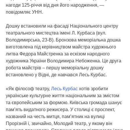
нагоди 125-річчя від дня його народження
, —
повідомляє УНН.
Дошку встановили на фасаді Національного центру
театрального мистецтва імені Л. Курбаса (вул.
Володимирська, 23-В). Бронзова меморіальна дошка
виготовлена під керівництвом майстра художнього
литва Федора Майстренка за ескізом народного
художника України Володимира Небоженка. Це друга
робота майстрів – першу меморіальну дошку
встановлено у Відні, де навчався Лесь Курбас.
«Як філософ театру,
Лесь Курбас
хотів зробити
українське культурне життя національним за змістом
та європейським за формою. Київська громада шанує
пам’ять видатного режисера. У столиці є проспект,
названий на честь митця, пам’ятник на вулиці
Прорізній і, звичайно, Молодий театр, у якому він