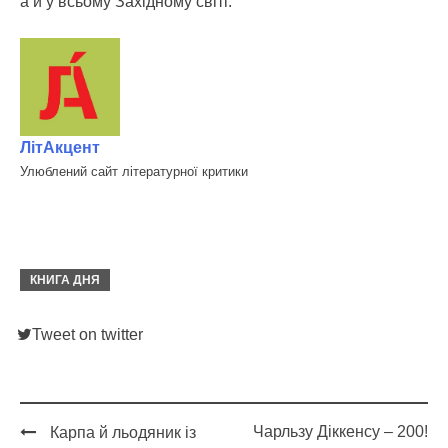
а й у всьому Західному світі.
ЛітАкцент
Улюблений сайт літературної критики
КНИГА ДНЯ
Tweet on twitter
Чарльзу Діккенсу – 200!
Карпа й льодяник із