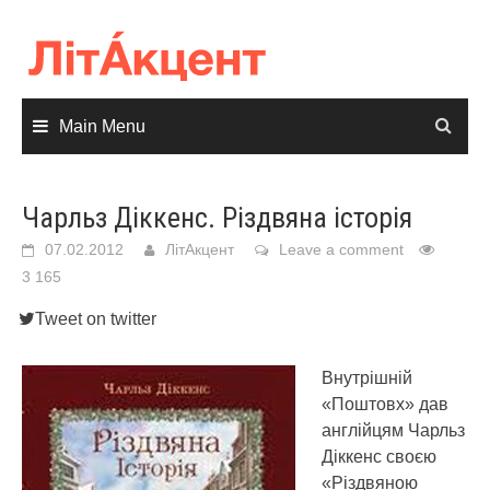
Skip
to
content
Main Menu
Чарльз Діккенс. Різдвяна історія
07.02.2012
ЛітАкцент
Leave a comment
3 165
Tweet on twitter
Внутрішній
«Поштовх» дав
англійцям Чарльз
Діккенс своєю
«Різдвяною