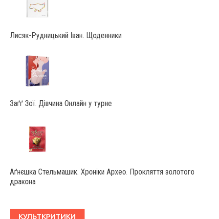
Лисяк-Рудницький Іван. Щоденники
Заґґ Зої. Дівчина Онлайн у турне
Аґнєшка Стельмашик. Хроніки Архео. Прокляття золотого
дракона
КУЛЬТКРИТИКИ