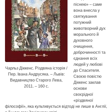
піснею» – саме
вона внесла у
святкування
потужний
животворний дух
морального й
духовного
очищення,
доброчинності та
єднання всіх
людей у любові
Чарльз Діккенс. Різдвяна історія /
до Спасителя.
Пер. Івана Андрусяка. – Львів:
Своєю повістю
Видавництво Старого Лева,
Діккенс заклав
2011. – 160 с.
основи
своєрідної
«різдвяної
філософії», яка культивується відтоді не лише в Англії,