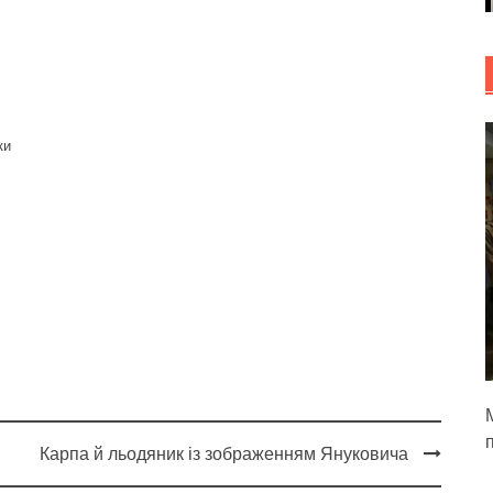
ки
М
Карпа й льодяник із зображенням Януковича