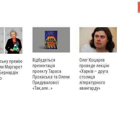
Олег Коцарев
Відбудеться
ську премію
проведе лекцію
презентація
ли Маргарет
«Харків – друга
проекту Тараса
 Бернардін
столиця
Прохаська та Олени
о
літературного
Придувалової
авангарду»
«Так,але…»