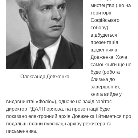
мистецтва (що на
території
Софійського
собору)
відбудеться
презентація
щоденників
Довженка.
Хоча
самої книги ще не
буде (робота
Олександр Довженко
близька до
завершення,
книга вийде у
видавництві «Фоліо»), одначе на захід завітає
директор РДАЛІ Горяєва, на презентації буде
показано електронний архів Довженка і йтиметься про
подальші плани публікації архіву режисера та
письменника.