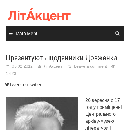
Skip
to
content
Main Menu
Презентують щоденники Довженка
05.02.2012
ЛітАкцент
Leave a comment
1 623
Tweet on twitter
26 вересня о 17
год у приміщенні
Центрального
архіву-музею
літератури і