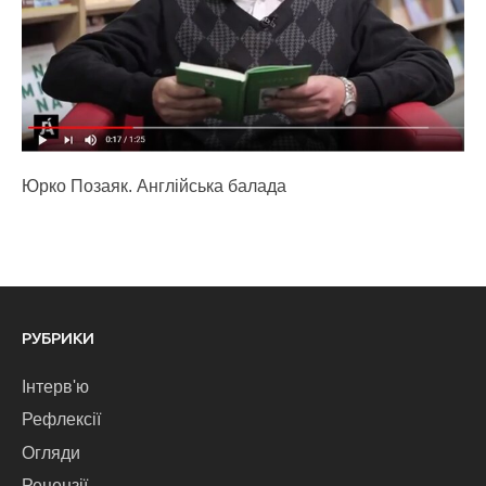
Юрко Позаяк. Англійська балада
РУБРИКИ
Інтерв'ю
Рефлексії
Огляди
Рецензії