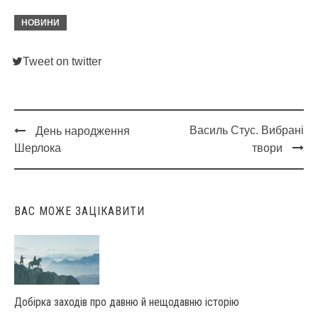
НОВИНИ
Tweet on twitter
Василь Стус. Вибрані
День народження
Post
Шерлока
твори
navigation
ВАС МОЖЕ ЗАЦІКАВИТИ
Добірка заходів про давню й нещодавню історію