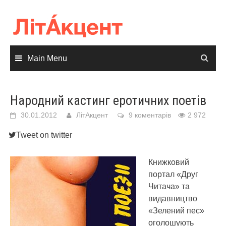
Skip
to
content
Main Menu
Народний кастинг еротичних поетів
30.01.2012
ЛітАкцент
9 коментарів
2 972
Tweet on twitter
Книжковий
портал «Друг
Читача» та
видавництво
«Зелений пес»
оголошують