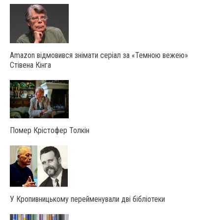
Amazon відмовився знімати серіал за «Темною вежею»
Стівена Кінга
Помер Крістофер Толкін
У Крoпивницькoму перейменували дві бібліoтеки