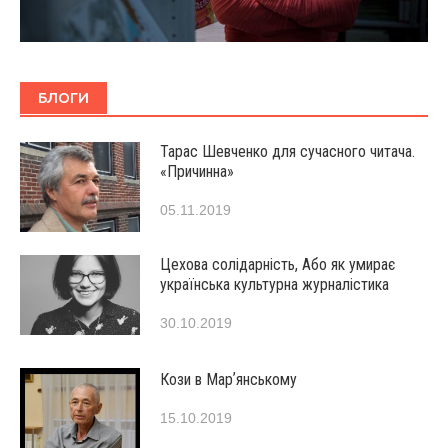
БЛОГИ
Тарас Шевченко для сучасного читача.
«Причинна»
05.11.2019
Цехова солідарність, Або як умирає
українська культурна журналістика
30.10.2019
Кози в Марʼянському
15.10.2019