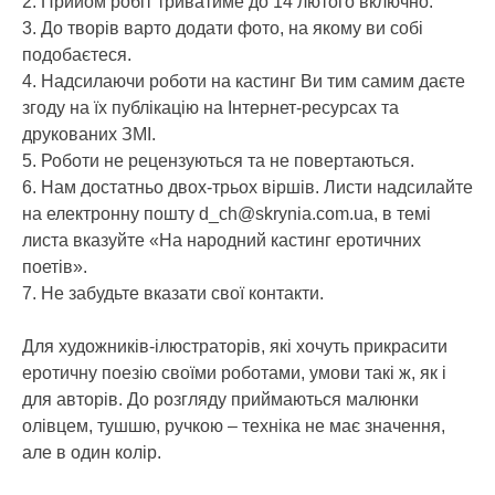
2. Прийом робіт триватиме до 14 лютого включно.
3. До творів варто додати фото, на якому ви собі
подобаєтеся.
4. Надсилаючи роботи на кастинг Ви тим самим даєте
згоду на їх публікацію на Інтернет-ресурсах та
друкованих ЗМІ.
5. Роботи не рецензуються та не повертаються.
6. Нам достатньо двох-трьох віршів. Листи надсилайте
на електронну пошту d_ch@skrynia.com.ua, в темі
листа вказуйте «На народний кастинг еротичних
поетів».
7. Не забудьте вказати свої контакти.
Для художників-ілюстраторів, які хочуть прикрасити
еротичну поезію своїми роботами, умови такі ж, як і
для авторів. До розгляду приймаються малюнки
олівцем, тушшю, ручкою – техніка не має значення,
але в один колір.