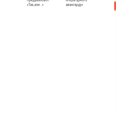
Придувалової
авангарду»
«Так,але…»