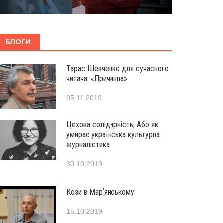
БЛОГИ
Тарас Шевченко для сучасного
читача. «Причинна»
05.11.2019
Цехова солідарність, Або як
умирає українська культурна
журналістика
30.10.2019
Кози в Марʼянському
15.10.2019