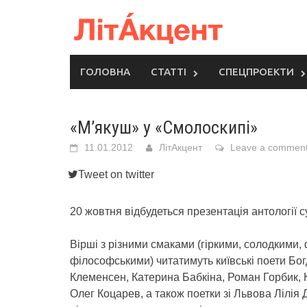
Skip
to
content
ГОЛОВНА
СТАТТІ
СПЕЦПРОЕКТИ
«М’якуш» у «Смолоскипі»
11.01.2012
ЛітАкцент
Leave a commen
Tweet on twitter
20 жовтня відбудеться презентація антології су
Вірші з різними смаками (гіркими, солодкими,
філософськими) читатимуть київські поети Бо
Клеменсен, Катерина Бабкіна, Роман Горбик, К
Олег Коцарев, а також поетки зі Львова Лілія