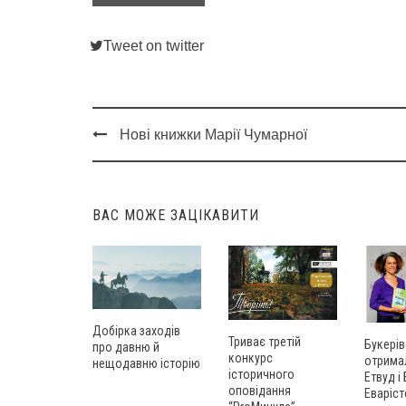
Tweet on twitter
Нові книжки Марії Чумарної
Post
navigation
ВАС МОЖЕ ЗАЦІКАВИТИ
Добірка заходів
Триває третій
Букерів
про давню й
конкурс
отрима
нещодавню історію
історичного
Етвуд і
оповідання
Еваріст