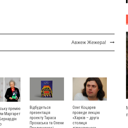
Авжеж Жежера!
Олег Коцарев
Відбудеться
М
ську премію
проведе лекцію
презентація
ли Маргарет
«Харків – друга
проекту Тараса
 Бернардін
столиця
Прохаська та Олени
о
літературного