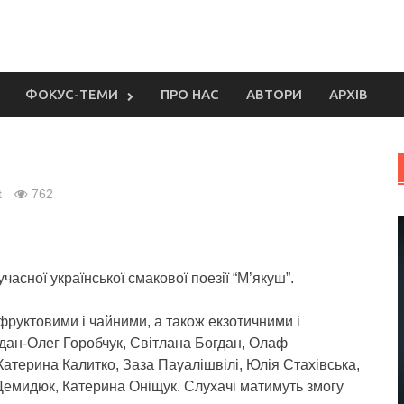
ФОКУС-ТЕМИ
ПРО НАС
АВТОРИ
АРХІВ
t
762
часної української смакової поезії “М’якуш”.
 фруктовими і чайними, а також екзотичними і
гдан-Олег Горобчук, Світлана Богдан, Олаф
атерина Калитко, Заза Пауалішвілі, Юлія Стахівська,
 Демидюк, Катерина Оніщук. Слухачі матимуть змогу