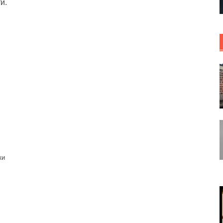
и.
ки