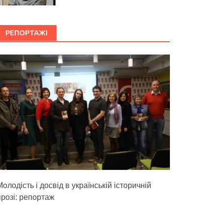
РЕПОРТАЖІ
олодість і досвід в українській історичній
прозі: репортаж