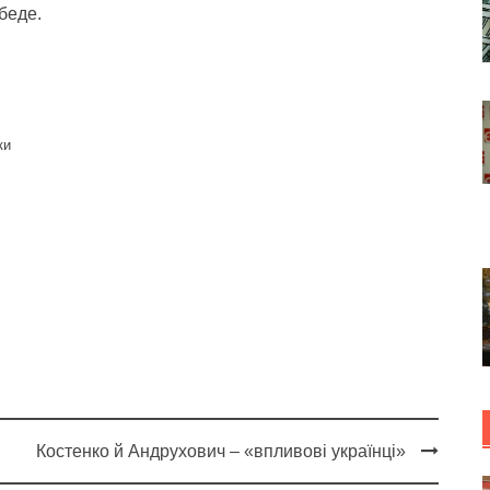
беде.
ки
Костенко й Андрухович – «впливові українці»