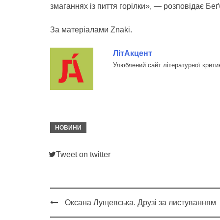
змаганнях із пиття горілки», — розповідає Беґ
За матеріалами Znaki.
ЛітАкцент
Улюблений сайт літературної крити
НОВИНИ
Tweet on twitter
Оксана Лущевська. Друзі за листуванням
Post