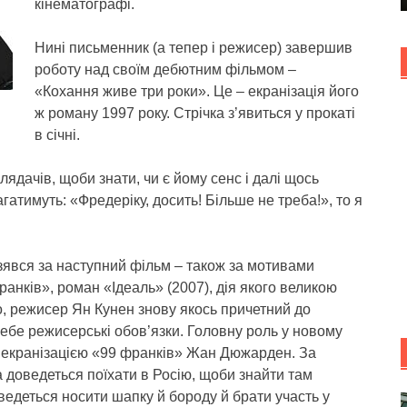
кінематографі.
Нині письменник (а тепер і режисер) завершив
роботу над своїм дебютним фільмом –
«Кохання живе три роки». Це – екранізація його
ж роману 1997 року. Стрічка з’явиться у прокаті
в січні.
лядачів, щоби знати, чи є йому сенс і далі щось
атимуть: «Фредеріку, досить! Більше не треба!», то я
зявся за наступний фільм – також за мотивами
анків», роман «Ідеаль» (2007), дія якого великою
го, режисер Ян Кунен знову якось причетний до
а себе режисерські обов’язки. Головну роль у новому
за екранізацією «99 франків» Жан Дюжарден. За
доведеться поїхати в Росію, щоби знайти там
оведеться носити шапку й бороду й брати участь у