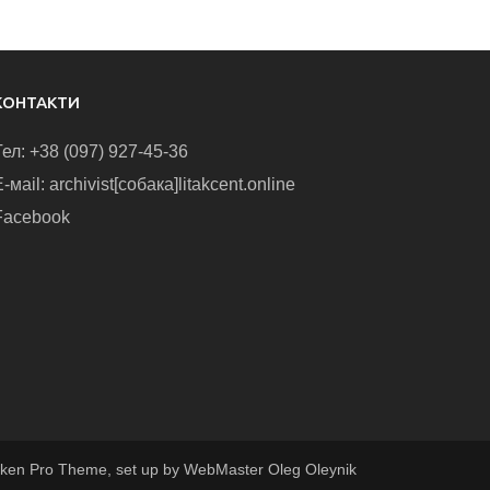
КОНТАКТИ
Тел: +38 (097) 927-45-36
-маіl: archivist[собака]litakcent.online
Facebook
ken Pro Theme, set up by WebMaster Oleg Oleynik