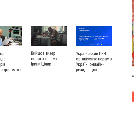
Вийшов тизер
ор
Український ПЕН
нового фільму
ндр
організовує першу в
Ірини Цілик
рів
Україні онлайн-
ує допомоги
резиденцію