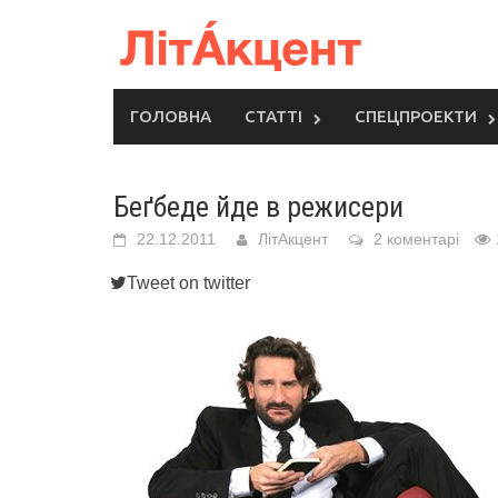
Skip
to
content
ГОЛОВНА
СТАТТІ
СПЕЦПРОЕКТИ
Беґбеде йде в режисери
22.12.2011
ЛітАкцент
2 коментарі
Tweet on twitter