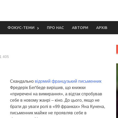
ФОКУС-ТЕМИ
ПРО НАС
АВТОРИ
АРХІВ
1 405
Скандально
відомий французький письменник
Фредерік Беґбеде вирішив, що книжки
«приречені на вимирання», а відтак спробував
себе в новому жанрі – кіно.
До цього, якщо не
брати до уваги ролі в «99 франках» Яна Кунена,
письменник майже не проявляв себе в