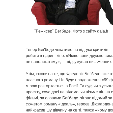
"Режисер" Беґбеде. Фото з сайту gala.fr
Тепер Беґбеде чекатиме на відгуки критиків і г
робити в царині кіно. «Якщо вони дружно вимаг
не наполягатиму», — підсумував письменник.
Утім, схоже на те, що Фредерік Беґбеде вже в
власного роману. Це буде продовження «99 фр
мірою розгортається в Росії. Та судячи з усьо
проекту, хоча досі не відомо, чи візьме він н
фільмі, за словами Беґбеде, зіграє відомий 
сюжетом роману «Ідеаль», героєві Дюжардена 
найкрасивішу дівчину на світі, також «йому д