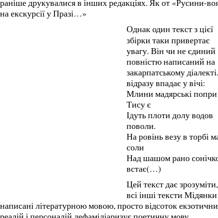
раніше друкувалися в інших редакціях. Як от «Русини-во
на екскурсії у Празі…»
Однак один текст з цієї
збірки таки привертає
увагу. Він чи не єдиний
повністю написаний на
закарпатському діалекті
відразу впадає у вічі:
Млини мадярські попри
Тису є
Ідуть плоти долу водов
поволи.
На ровінь везу в торбі м
соли
Над шашом рано сонічк
встає(…)
Цей текст дає зрозуміти
всі інші тексти Мідянки
написані літературною мовою, просто відсоток екзотичн
реалій і персоналій дефаміліаризує поетичну мову.