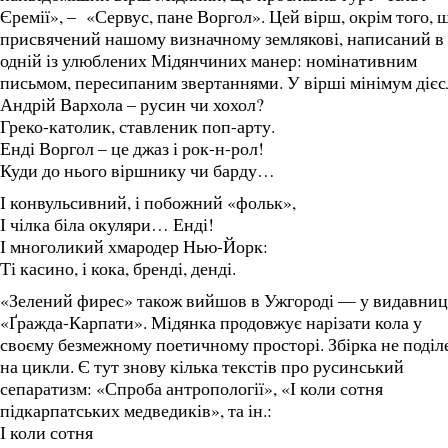
Єремії», – «Сервус, пане Воргол». Цей вірш, окрім того, 
присвячений нашому визначному землякові, написаний в
одній із улюблених Мідянчиних манер: номінативним
письмом, пересипаним звертаннями. У вірші мінімум дієс
Андрій Вархола – русин чи хохол?
Греко-католик, ставленик поп-арту.
Енді Воргол – це джаз і рок-н-рол!
Куди до нього віршнику чи барду…
І конвульсивний, і побожний «фольк»,
І чілка біла окуляри… Енді!
І многоликий хмародер Нью-Йорк:
Ті касино, і кока, бренді, денді.
«Зелений фирес» також вийшов в Ужгороді — у видавниц
«Ґражда-Карпати». Мідянка продовжує нарізати кола у
своєму безмежному поетичному просторі. Збірка не поділ
на цикли. Є тут знову кілька текстів про русинський
сепаратизм: «Спроба антропології», «І коли сотня
підкарпатських медведиків», та ін.:
І коли сотня