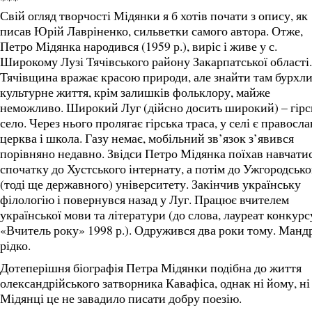
***
Свій огляд творчості Мідянки я б хотів почати з опису, як
писав Юрій Лавріненко, сильветки самого автора. Отже,
Петро Мідянка народився (1959 р.), виріс і живе у с.
Широкому Лузі Тячівського району Закарпатської області.
Тячівщина вражає красою природи, але знайти там бурхл
культурне життя, крім залишків фольклору, майже
неможливо. Широкий Луг (дійсно досить широкий) – гірс
село. Через нього пролягає гірська траса, у селі є правосл
церква і школа. Газу немає, мобільний зв’язок з’явився
порівняно недавно. Звідси Петро Мідянка поїхав навчати
спочатку до Хустського інтернату, а потім до Ужгородсько
(тоді ще державного) університету. Закінчив українську
філологію і повернувся назад у Луг. Працює вчителем
української мови та літератури (до слова, лауреат конкурс
«Вчитель року» 1998 р.). Одружився два роки тому. Манд
рідко.
Дотеперішня біографія Петра Мідянки подібна до життя
олександрійського затворника Кавафіса, однак ні йому, ні
Мідянці це не завадило писати добру поезію.