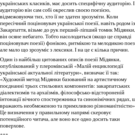
українських класиків, має досить специфічну аудиторію. 
аудиторію він сам собі окреслив своєю поезією,
відмежовуючи тих, хто її не здатен зрозуміти. Коли
пересічний поціновувач української поезії, навіть родом із
Закарпаття, візьме до рук перший-ліпший томик Мідянки
він осяне небагато. Тобто насолодиться (якщо це справді
поціновувач поезії) фонікою, ритмікою та мелодикою поезі
але мало що зрозуміє з лексики. І на це є кілька причин.
Один із найбільш цитованих описів поезії Мідянки,
опублікований у плеромівській «Малій енциклопедії
української актуальної літератури», визначає її так:
«Художній метод Мідянки базований на артистичному
поєднанні трьох стильових компонентів: закарпатських
діалектизмів та архаїзмів, філософсько-відстороненій
інтонації вічного спостережника та синонімічних рядах, 
вражають необмеженою та примхливою різноманітністю»
Це визначення у правильному напрямі скеровує
потенційного читача, але воно все одно досить таки
поверхове.