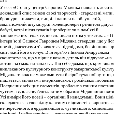
***
У есеї «Стовп у центрі Європи» Мідянка наводить досить
докладний опис генези своєї творчості: «стародавні мапи,
брошури, книжечки, вицвілі написи на облупленій,
закіптюженій штукатурці, колекціонери і реліктові дідусі 
бабусі, котрі після ґулаґів іще зберігали в пам’яті й
запилюжених теках те, що спливало потім у текстах…» В
інтерв’ю зі Сашком Гаврошем Мідянка ствердив, що у йо
поезії діалектизми з’являються підсвідомо, бо він пише п
світ, який його оточує. В інтерв’ю з Іваном Андрусяком
сконстатував, що у віршах кожну деталь він відчуває «на
дотик, на смак, на запах»… Від себе додам, що, крім вікам
виплеканого культурного конструкту закарпатської культ
Мідянка також не може оминути й сірої сучасної рутини,
піддається впливам і американської, і російської глобаліза
Поєднання всіх цих елементів, зроблене з тонким поетич
чуттям, і є, власне, ґештальтним образом Мідянчиної поезі
Усі виміри його поезії – органічні й ненадумані. Вони ціл
складаються в своєрідну картину свідомості закарпатця, а
не пересічного, а ерудованішого, чутливішого, свідомішог
ніж інші. І найголовніше — закарпатця, який має голос.