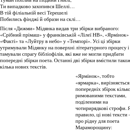
Ти випадково захопився Шеллі…
В тій філіальній весі Терешелі
Побились фінджі й образи на склі…
Після «Дижми» Мідянка видав три збірки вибраного:
«Срібний прімаш» у франківській «Лілеї НВ», «Ярмінок»
«Факті» та «Луйтру в небо» у «Темпорі». Усі ці збірки
утримували Мідянку на поверхні літературного процесу і
тамували спрагу бібліофілів, які вже не могли придбати
попередні збірки поета. Останні дві збірки вмістили тако
кілька нових текстів.
«Ярмінок», тобто
«ярмарка», вирізняється
попередніх збірок кільк
римованими текстами,
поділеними на
чотирирядкові строфи. 
правило, ці нові тексти
про рідну для поета
Мараморощину: