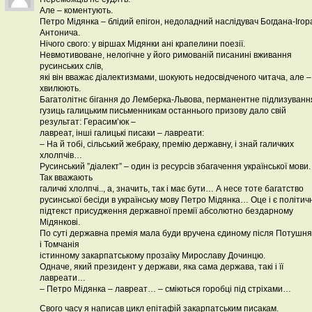
Але – коментують.
Петро Мідянка – блідий епігон, недоладний наслідувач Богдана-Ігор
Антонича.
Нічого свого: у віршах Мідянки ані крапелини поезії.
Невмотивоване, нелогічне у його римованій писанині вживання
русинських слів,
які він вважає діалектизмами, шокують недосвідченого читача, але –
хвилюють.
Багатолітнє бігання до Лемберка-Львова, перманентне підлизуванн
гузиць галицьким письменникам останнього призову дало свій
результат: Герасим’юк –
лавреат, інші галицькі писаки – лавреати:
– На й тобі, сільський жебраку, премію державну, і знай галичких
хлолпчів…
Русинський ”діалект” – один із ресурсів збагачення української мови.
Так вважають
галичкі хлолпчі.., а, значить, так і має бути… А несе тоте багатство
русинської бесіди в українську мову Петро Мідянка… Оце і є політич
підтекст присудження державної премії абсолютно бездарному
Мідянкові.
По суті державна премія мала буди вручена єдиному після Потушня
і Томчанія
істинному закарпатському прозаїку Мирославу Дочинцю.
Одначе, який президент у держави, яка сама держава, такі і її
лавреати…
– Петро Мідянка – лавреат… – сміються горобці під стріхами…
Свого часу я написав цикл епітафій закарпатським писакам.