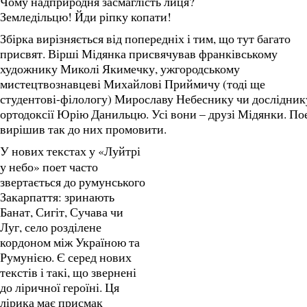
Чому надприродня засмаглість лиця?
Земледільцю! Йди ріпку копати!
Збірка вирізняється від попередніх і тим, що тут багато
присвят. Вірші Мідянка присвячував франківському
художнику Миколі Якимечку, ужгородському
мистецтвознавцеві Михайлові Приймичу (тоді ще
студентові-філологу) Мирославу Небеснику чи дослідник
ортодоксії Юрію Данильцю. Усі вони – друзі Мідянки. По
вирішив так до них промовити.
У нових текстах у «Луйтрі
у небо» поет часто
звертається до румунського
Закарпаття: зринають
Банат, Сигіт, Сучава чи
Луг, село розділене
кордоном між Україною та
Румунією. Є серед нових
текстів і такі, що звернені
до ліричної героїні. Ця
лірика має присмак