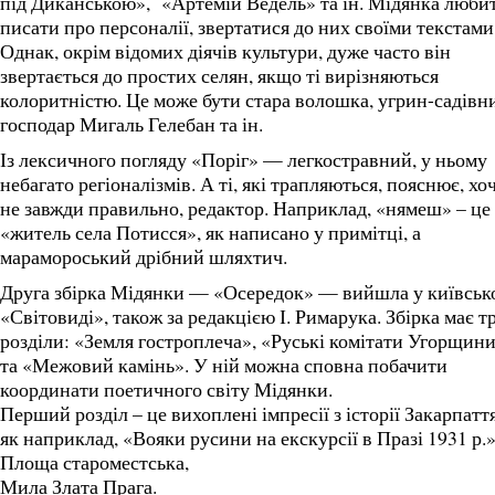
під Диканською», «Артемій Ведель» та ін. Мідянка люби
писати про персоналії, звертатися до них своїми текстами
Однак, окрім відомих діячів культури, дуже часто він
звертається до простих селян, якщо ті вирізняються
колоритністю. Це може бути стара волошка, угрин-садівн
господар Мигаль Гелебан та ін.
Із лексичного погляду «Поріг» — легкостравний, у ньому
небагато регіоналізмів. А ті, які трапляються, пояснює, хоч
не завжди правильно, редактор. Наприклад, «нямеш» – це
«житель села Потисся», як написано у примітці, а
марамороський дрібний шляхтич.
Друга збірка Мідянки — «Осередок» — вийшла у київськ
«Світовиді», також за редакцією І. Римарука. Збірка має т
розділи: «Земля гостроплеча», «Руські комітати Угорщин
та «Межовий камінь». У ній можна сповна побачити
координати поетичного світу Мідянки.
Перший розділ – це вихоплені імпресії з історії Закарпаття
як наприклад, «Вояки русини на екскурсії в Празі 1931 р.»
Площа староместська,
Мила Злата Прага.