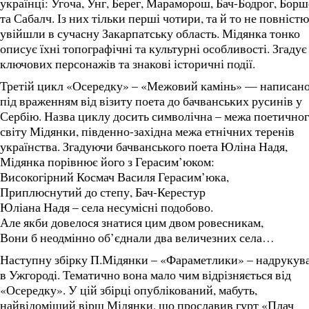
українці: Угоча, Унг, Берег, Мараморош, Бач-Бодрог, Борш
та Сабалч. Із них тільки перші чотири, та й то не повністю
увійшли в сучасну Закарпатську область. Мідянка тонко
описує їхні топографічні та культурні особливості. Згадує
ключових персонажів та знакові історичні події.
Третій цикл «Осередку» – «Межовий камінь» — написан
під враженням від візиту поета до бачванських русинів у
Сербію. Назва циклу досить символічна – межа поетично
світу Мідянки, південно-західна межа етнічних теренів
українства. Згадуючи бачванського поета Юліна Надя,
Мідянка порівнює його з Герасим’юком:
Високогірний Космач Василя Герасим’юка,
Приплюснутий до степу, Бач-Керестур
Юліана Надя – села несумісні подобово.
Але якби довелося знатися цим двом ровесникам,
Вони б неодмінно об’єднали два величезних села…
Наступну збірку П.Мідянки – «Фараметлики» – надрукув
в Ужгороді. Тематично вона мало чим відрізняється від
«Осередку». У цій збірці опублікований, мабуть,
найвідоміший вірш Мідянки, що прославив гурт «Плач