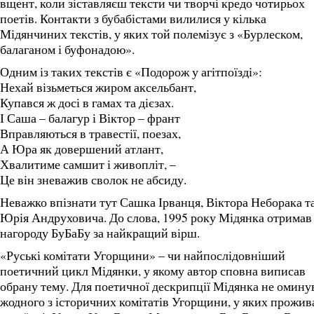
вщент, коли зіставляєш тексти чи творчі кредо чотирьох
поетів. Контакти з бубабістами вилилися у кілька
Мідянчиних текстів, у яких той полемізує з «Бурлеском,
балаганом і буфонадою».
Одним із таких текстів є «Подорож у агітпоїзді»:
Нехай візьметься жиром аксельбант,
Купався ж досі в гамах та дієзах.
І Саша – балагур і Віктор – франт
Вправляються в травестії, поезах,
А Юра як довершений атлант,
Хвалитиме самшит і живопліт, –
Це він зневажив сволок не абсиду.
Неважко впізнати тут Сашка Ірванця, Віктора Неборака т
Юрія Андруховича. До слова, 1995 року Мідянка отримав
нагороду БуБаБу за найкращий вірш.
«Руські комітати Угорщини» – чи найпослідовніший
поетичний цикл Мідянки, у якому автор сповна виписав
обрану тему. Для поетичної дескрипції Мідянка не омину
жодного з історичних комітатів Угорщини, у яких прожив