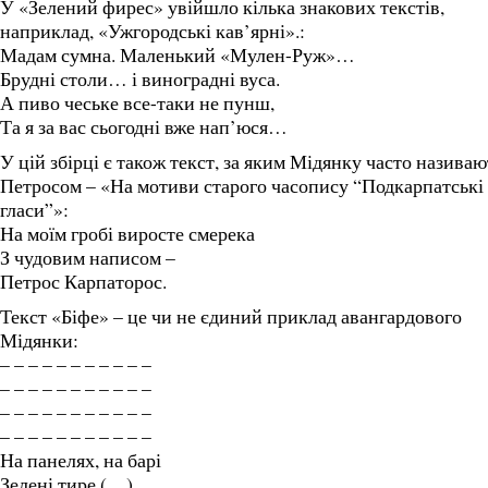
У «Зелений фирес» увійшло кілька знакових текстів,
наприклад, «Ужгородські кав’ярні».:
Мадам сумна. Маленький «Мулен-Руж»…
Брудні столи… і виноградні вуса.
А пиво чеське все-таки не пунш,
Та я за вас сьогодні вже нап’юся…
У цій збірці є також текст, за яким Мідянку часто називаю
Петросом – «На мотиви старого часопису “Подкарпатські
гласи”»:
На моїм гробі виросте смерека
З чудовим написом –
Петрос Карпаторос.
Текст «Біфе» – це чи не єдиний приклад авангардового
Мідянки:
– – – – – – – – – – –
– – – – – – – – – – –
– – – – – – – – – – –
– – – – – – – – – – –
На панелях, на барі
Зелені тире (…)