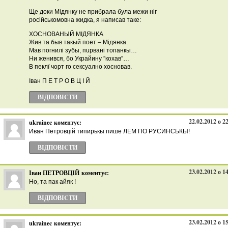
Ще доки Мідянку не прибрала була межи ніг
російськомовна жидка, я написав таке:
ХОСНОВАНЫЙ МІДЯНКА
Жив та быв такый поет – Мідянка.
Мав погнилі зубы, пuрвані топанкы…
Ни женився, бо Украйину ”кохав”…
В пеклї чорт го сексуално хосновав.
Іван П Е Т Р О В Ц І Й
ВІДПОВІCТИ
22.02.2012 о 2
ukrainec
коментує:
Иван Петровцій типирькы пише ЛЕМ ПО РУСИНСЬКЫ!
ВІДПОВІCТИ
23.02.2012 о 1
Іван ПЕТРОВЦІЙ
коментує:
Но, та пак айяк !
ВІДПОВІCТИ
23.02.2012 о 1
ukrainec
коментує: