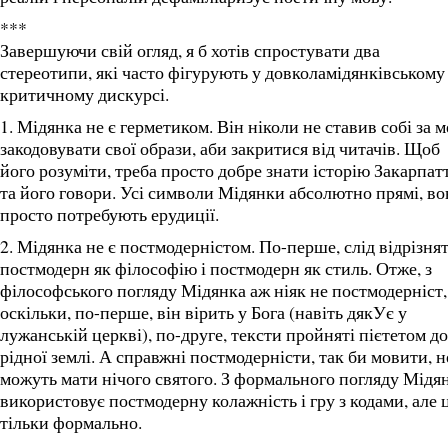
***
Завершуючи свій огляд, я б хотів спростувати два
стереотипи, які часто фігурують у довколамідянківському
критичному дискурсі.
1. Мідянка не є герметиком. Він ніколи не ставив собі за м
закодовувати свої образи, аби закритися від читачів. Щоб
його розуміти, треба просто добре знати історію Закарпат
та його говори. Усі символи Мідянки абсолютно прямі, в
просто потребують ерудиції.
2. Мідянка не є постмодерністом. По-перше, слід відрізня
постмодерн як філософію і постмодерн як стиль. Отже, з
філософського погляду Мідянка аж ніяк не постмодерніст,
оскільки, по-перше, він вірить у Бога (навіть дякУє у
лужанській церкві), по-друге, тексти пройняті пієтетом до
рідної землі. А справжні постмодерністи, так би мовити, н
можуть мати нічого святого. З формального погляду Мідя
використовує постмодерну колажність і гру з кодами, але 
тільки формально.