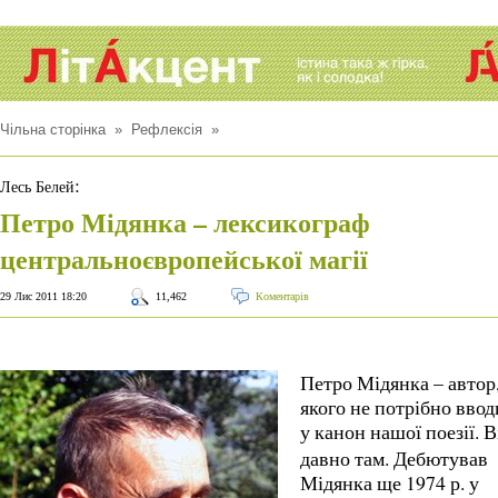
Чільна сторінка
»
Рефлексія
»
:
Лесь Белей
Петро Мідянка – лексикограф
центральноєвропейської магії
29 Лис 2011 18:20
11,462
Коментарів
Петро Мідянка – автор
якого не потрібно вво
у канон нашої поезії.
В
давно там. Дебютував
Мідянка ще 1974 р. у