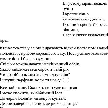
В густому мраці замкові
руїни
І крапле сіль з
теребельських джерел,
І чорний креп з Угорськ
рівнини,
Несе у кігтях тячівський
орел
Кілька текстів у збірці виражають відчай поета пов’язани
можливо, з кризою середнього віку. Поет усвідомлює сво
самотність і брак розуміння:
Скільки можна давати нескінченний обрік,
Якщо наближається сорок п’ятий рік.
Чи потрібно вживати лампадну олію?
І штучні парфуми, коли ти номад (…)
Все найкраще. Сказали, овін уже написав
І може спочити, як біблійний Ісав.
До чарди сходити на децу й купати.
Де той заверб червений, де річкова рінця?