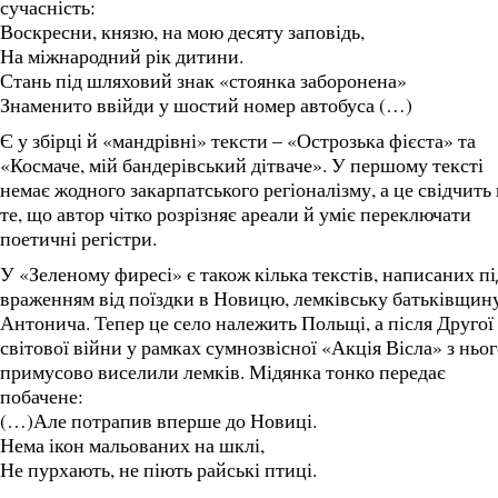
сучасність:
Воскресни, князю, на мою десяту заповідь,
На міжнародний рік дитини.
Стань під шляховий знак «стоянка заборонена»
Знаменито ввійди у шостий номер автобуса (…)
Є у збірці й «мандрівні» тексти – «Острозька фієста» та
«Космаче, мій бандерівський дітваче». У першому тексті
немає жодного закарпатського регіоналізму, а це свідчить
те, що автор чітко розрізняє ареали й уміє переключати
поетичні регістри.
У «Зеленому фиресі» є також кілька текстів, написаних пі
враженням від поїздки в Новицю, лемківську батьківщин
Антонича. Тепер це село належить Польщі, а після Другої
світової війни у рамках сумнозвісної «Акція Вісла» з ньо
примусово виселили лемків. Мідянка тонко передає
побачене:
(…)Але потрапив вперше до Новиці.
Нема ікон мальованих на шклі,
Не пурхають, не піють райські птиці.