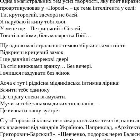
Одна з магістральних тем усієї творчості, яку поет виразн
проартикулював у «Порозі», – це тема інтелігента у селі:
Ти, круторогий, звечора не блей.
Я нарубаю й кину тобі хвої.
У мене ще – Петрицький і Сіслей,
Товсті альбоми, біль малярства Гойї…
Ще одною магістральною темою збірки є самотність.
Відкриєш крицевий замок
І ще давніші смерекові двері
Та стіл книжками зранку… Без вечері.
І вчишся газдувати без жінок
Хоча є тут і рідкісна мідянківська інтимна лірика:
Бачити тебе одиноку—
Це спрагу спеки вгамувати.
Мучити себе запахом диких тюльпанів—
Це визнати нашу зустріч
Є у «Порозі» й кілька не «закарпатських» текстів, написа
як враження від мандрів Україною. Наприклад, «Архітект
Григорович-Барський», «Шевченко, подорож через Балясн