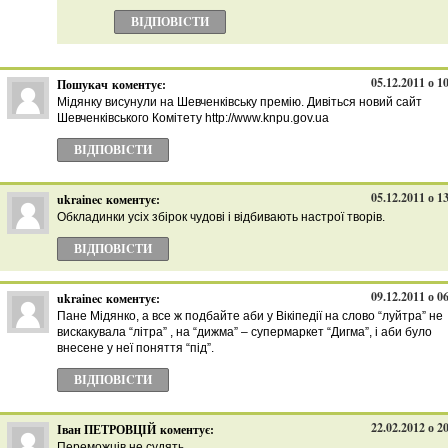
ВІДПОВІCТИ
05.12.2011 о 1
Пошукач
коментує:
Мідянку висунули на Шевченківську премію. Дивіться новий сайт
Шевченківського Комітету http://www.knpu.gov.ua
ВІДПОВІCТИ
05.12.2011 о 1
ukrainec
коментує:
Обкладинки усіх збірок чудові і відбивають настрої творів.
ВІДПОВІCТИ
09.12.2011 о 0
ukrainec
коментує:
Пане Мідянко, а все ж подбайте аби у Вікіпедії на слово “луйтра” не
вискакувала “літра” , на “дижма” – супермаркет “Дигма”, і аби було
внесене у неї поняття “під”.
ВІДПОВІCТИ
22.02.2012 о 2
Іван ПЕТРОВЦІЙ
коментує:
Переможців не судять.