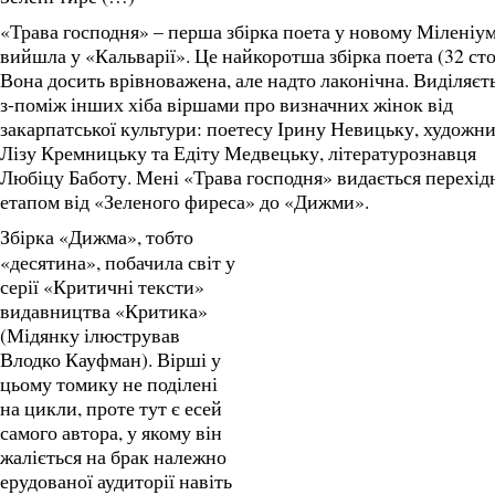
«Трава господня» – перша збірка поета у новому Міленіум
вийшла у «Кальварії». Це найкоротша збірка поета (32 сто
Вона досить врівноважена, але надто лаконічна. Виділяєт
з-поміж інших хіба віршами про визначних жінок від
закарпатської культури: поетесу Ірину Невицьку, художн
Лізу Кремницьку та Едіту Медвецьку, літературознавця
Любіцу Баботу. Мені «Трава господня» видається перехі
етапом від «Зеленого фиреса» до «Дижми».
Збірка «Дижма», тобто
«десятина», побачила світ у
серії «Критичні тексти»
видавництва «Критика»
(Мідянку ілюстрував
Влодко Кауфман). Вірші у
цьому томику не поділені
на цикли, проте тут є есей
самого автора, у якому він
жаліється на брак належно
ерудованої аудиторії навіть