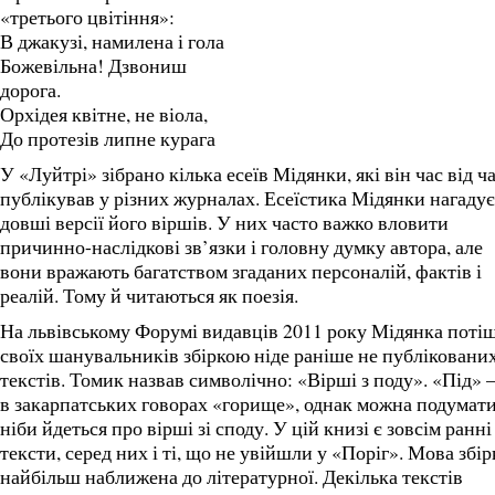
«третього цвітіння»:
В джакузі, намилена і гола
Божевільна! Дзвониш
дорога.
Орхідея квітне, не віола,
До протезів липне курага
У «Луйтрі» зібрано кілька есеїв Мідянки, які він час від ч
публікував у різних журналах. Есеїстика Мідянки нагадує
довші версії його віршів. У них часто важко вловити
причинно-наслідкові зв’язки і головну думку автора, але
вони вражають багатством згаданих персоналій, фактів і
реалій. Тому й читаються як поезія.
На львівському Форумі видавців 2011 року Мідянка поті
своїх шанувальників збіркою ніде раніше не публіковани
текстів. Томик назвав символічно: «Вірші з поду». «Під» –
в закарпатських говорах «горище», однак можна подумати
ніби йдеться про вірші зі споду. У цій книзі є зовсім ранні
тексти, серед них і ті, що не увійшли у «Поріг». Мова збі
найбільш наближена до літературної. Декілька текстів