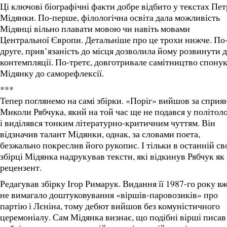
Ці ключові біографічні факти добре відбито у текстах Пет
Мідянки. По-перше, філологічна освіта дала можливість
Мідянці вільно плавати мовою чи навіть мовами
Центральної Європи. Детальніше про це трохи нижче. По
друге, прив’язаність до місця дозволила йому розвинути 
контемпляції. По-третє, довготривале самітництво спону
Мідянку до саморефлексії.
***
Тепер поглянемо на самі збірки. «Поріг» вийшов за сприя
Миколи Рябчука, який на той час ще не подався у політол
і виділявся тонким літературно-критичним чуттям. Він
відзначив талант Мідянки, однак, за словами поета,
безжально покреслив його рукопис. І тільки в останній св
збірці Мідянка надрукував тексти, які відкинув Рябчук як
рецензент.
Редагував збірку Ігор Римарук. Видання її 1987-го року в
не вимагало доштуковування «віршів-паровозиків» про
партію і Лєніна, тому дебют вийшов без комуністичного
церемоніалу. Сам Мідянка визнає, що подібні вірші писав 