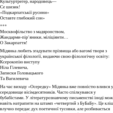
Культуртрегер, народовець—
Се шизик!
«Подкарпатськії русини»
Оставте глибокий сон»
***
Москвофільство з мадяронством,
Жандарми-пір’яники, міліціянти…
О Закарпаття!
Мідянка любить згадувати прізвища або вагомі твори з
української філології, видаючи свою філологічну освіту:
Ксерокопію виступу
Ніла Гілевича,
Записки Головацького
Та Вагилевича
На час виходу «Осередку» Мідянка вже повністю влився 
середовище вісімдесятників. Часто спілкувався у
бубабістами. У літературознавчому письменстві іноді мо
навіть натрапити на штамп «четвертий з БуБаБу». Це клі
влучно передає дух поетичної тусовки, але розбивається