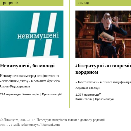
рецензія
огляд
Невимушені, бо молоді
Літературні антипремії
кордоном
Невимушені насамперед асоціюються із
«поколінням джазу» в романах Френсіса
«Золоті бульки» в різних модифікаці
Скота Фіцджеральда
існували завжди
|
794 перегляди
Коментарів: | Прокоментуй!
//
1,377 перегляди
Коментарів: | Прокоментуй!
© Літакцент, 2007-2017
.
Передрук матеріалів тільки з дозволу редакції.
тел.:
,
, е-маіl:
redaktor(вухо)litakcent.com