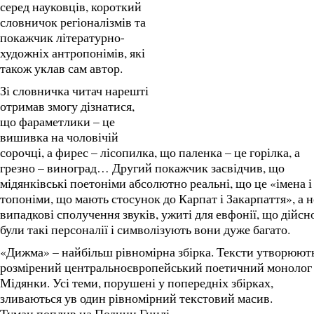
серед науковців, короткий
словничок регіоналізмів та
покажчик літературно-
художніх антропонімів, які
також уклав сам автор.
Зі словничка читач нарешті
отримав змогу дізнатися,
що фараметлики – це
вишивка на чоловічій
сорочці, а фирес – лісопилка, що паленка – це горілка, а
грезно – виноград… Другий покажчик засвідчив, що
мідянківські поетоніми абсолютно реальні, що це «імена і
топоніми, що мають стосунок до Карпат і Закарпаття», а н
випадкові сполучення звуків, ужиті для евфонії, що дійсн
були такі персоналії і символізують вони дуже багато.
«Дижма» – найбільш рівномірна збірка. Тексти утворюют
розмірений центральноєвропейський поетичний монолог
Мідянки. Усі теми, порушені у попередніх збірках,
зливаються ув один рівномірний текстовий масив.
Туман поплив на Подини Гнилі,