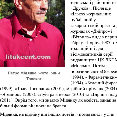
тячівській районній газ
«Дружба». Після ще
кількох журнальних
публікацій у
закарпатській пресі та 
журналах «Дніпро» і
«Вітрила» видав перш
збірку «Поріг» 1987 р. 
традиційній для
вісімдесятників серії
видавництва ЦК ЛК
«Молодь». Потім
побачили світ «Осеред
Петро Мідянка. Фото Ірини
(1994), «Фараметлики»
Троскот
(1994), «Зелений фире
(1999), «Трава Господня» (2001), «Срібний прімаш» (2004)
«Ярмінок» (2008), «Луйтра в небо» (2010) та «Вірші з под
(2011). Окрім того, ми знаємо Мідянку як есеїста, однак за
більші форми він поки не брався.
Мідянка, на відміну від інших поетів, «помазаних» у лик