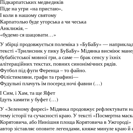
Підкарпатських медведиків
Піде на угри «на пристаю»,
І коли в нашому святому
Карпатолью буде угорська а чи чеська
Анклижія, –
«будемо ся шацовати…»
У збірці продовжується полеміка з «БуБаБу» — наприклад
тексті «Трилисник у пику БуБаБу» Мідянка висміює мане
бубабістської мовної гри, а саме — брак сенсу у їхніх
алітераційних текстах, повних синонімічних рядів.
Футбол під фуги Ференца – то файно.
Філістимляни, графи та графині—
Фудульні плачуть їм посеред ночі фавни (…)
І Сим, і Хам, та ще Яфет
Ідуть хамити у буфет (…)
У «Зеленому фиресі» Мідянка продовжує рефлектувати н
тему історії та сучасності краю. У тексті «Посмертна маск
Корятовича, або Нинішня площа Корятовича в Ужгороді»
автор зіставляє оповите легендами, княже минуле краю й 