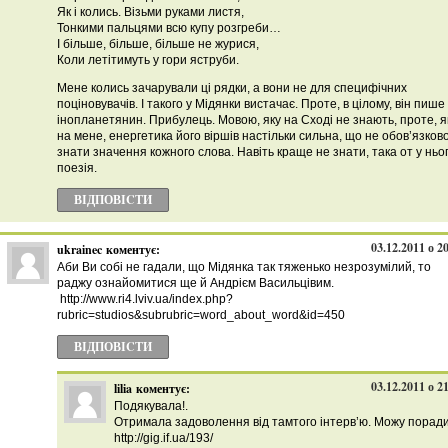
Як і колись. Візьми руками листя,
Тонкими пальцями всю купу розгреби…
І більше, більше, більше не журися,
Коли летітимуть у гори яструби.
Мене колись зачарували ці рядки, а вони не для специфічних
поціновувачів. І такого у Мідянки вистачає. Проте, в цілому, він пише
інопланетянин. Прибулець. Мовою, яку на Сході не знають, проте, я
на мене, енергетика його віршів настільки сильна, що не обов’язков
знати значення кожного слова. Навіть краще не знати, така от у ньо
поезія.
ВІДПОВІCТИ
03.12.2011 о 2
ukrainec
коментує:
Аби Ви собі не гадали, що Мідянка так тяженько незрозумілий, то
раджу ознайомитися ще й Андрієм Васильцівим.
http://www.ri4.lviv.ua/index.php?
rubric=studios&subrubric=word_about_word&id=450
ВІДПОВІCТИ
03.12.2011 о 2
lilia
коментує:
Подякувала!.
Отримала задоволення від тамтого інтерв’ю. Можу порад
http://gig.if.ua/193/