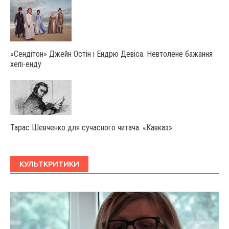
«Сендітон» Джейн Остін і Ендрю Девіса. Невтолене бажання
хепі-енду
Тарас Шевченко для сучасного читача. «Кавказ»
КУЛЬТКРИТИКИ