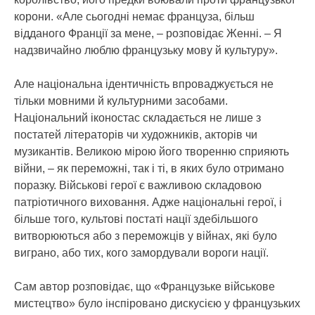
корони. «Але сьогодні немає француза, більш
відданого Франції за мене, – розповідає Женні. – Я
надзвичайно люблю французьку мову й культуру».
Але національна ідентичність впроваджується не
тільки мовними й культурними засобами.
Національний іконостас складається не лише з
постатей літераторів чи художників, акторів чи
музикантів. Великою мірою його творенню сприяють
війни, – як переможні, так і ті, в яких було отримано
поразку. Військові герої є важливою складовою
патріотичного виховання. Адже національні герої, і
більше того, культові постаті нації здебільшого
витворюються або з переможців у війнах, які було
виграно, або тих, кого замордували вороги нації.
Сам автор розповідає, що «Французьке військове
мистецтво» було інспіровано дискусією у французьких