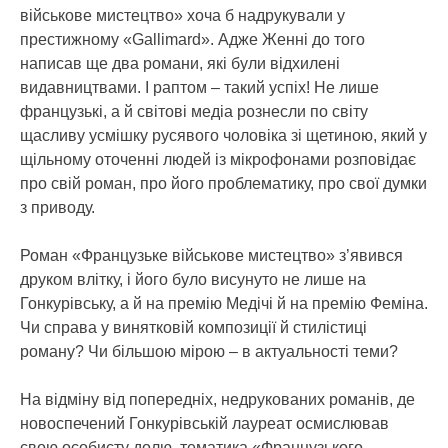
військове мистецтво» хоча б надрукували у
престижному «Gallimard». Адже Женні до того
написав ще два романи, які були відхилені
видавництвами. І раптом – такий успіх! Не лише
французькі, а й світові медіа рознесли по світу
щасливу усмішку русявого чоловіка зі щетиною, який у
щільному оточенні людей із мікрофонами розповідає
про свій роман, про його проблематику, про свої думки
з приводу.
Роман «Французьке військове мистецтво» з’явився
друком влітку, і його було висунуто не лише на
Гонкурівську, а й на премію Медічі й на премію Феміна.
Чи справа у винятковій композиції й стилістиці
роману? Чи більшою мірою – в актуальності теми?
На відміну від попередніх, недрукованих романів, де
новоспечений Гонкурівській лауреат осмислював
свою особисту долю, тематика «Французького