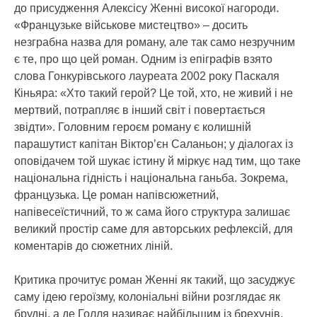
до присудження Алексісу Женні високої нагороди.
«Французьке військове мистецтво» – досить
незграбна назва для роману, але так само незручним
є те, про що цей роман. Одним із епіграфів взято
слова Гонкурівського лауреата 2002 року Паскаля
Кіньяра: «Хто такий герой? Це той, хто, не живий і не
мертвий, потрапляє в інший світ і повертається
звідти». Головним героєм роману є колишній
парашутист капітан Віктор’єн Саланьон; у діалогах із
оповідачем той шукає істину й міркує над тим, що таке
національна гідність і національна ганьба. Зокрема,
французька. Це роман напівсюжетний,
напівесеїстичний, то ж сама його структура залишає
великий простір саме для авторських рефлексій, для
коментарів до сюжетних ліній.
Критика прочитує роман Женні як такий, що засуджує
саму ідею героїзму, колоніальні війни розглядає як
брудні, а де Голля називає найбільшим із брехунів.