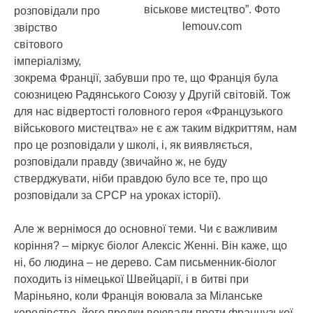
віськове мистецтво”. Фото
розповідали про
lemouv.com
звірство
світового
імперіалізму,
зокрема Франції, забувши про те, що Франція була
союзницею Радянського Союзу у Другій світовій. Тож
для нас відвертості головного героя «Французького
військового мистецтва» не є аж таким відкриттям, нам
про це розповідали у школі, і, як виявляється,
розповідали правду (звичайно ж, не буду
стверджувати, ніби правдою було все те, про що
розповідали за СРСР на уроках історії).
Але ж вернімося до основної теми. Чи є важливим
коріння? – міркує біолог Алексіс Женні. Він каже, що
ні, бо людина – не дерево. Сам письменник-біолог
походить із німецької Швейцарії, і в битві при
Маріньяно, коли Франція воювала за Міланське
королівство, його предки воювали проти французької