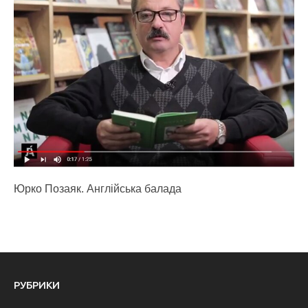
Юрко Позаяк. Англійська балада
РУБРИКИ