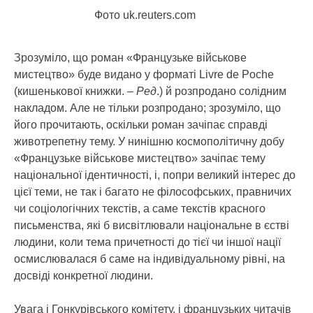
Фото uk.reuters.com
Зрозуміло, що роман «Французьке військове
мистецтво» буде видано у форматі Livre de Poche
(кишенькової книжки. –
Ред
.) й розпродано солідним
накладом. Але не тільки розпродано; зрозуміло, що
його прочитають, оскільки роман зачіпає справді
животрепетну тему. У нинішню космополітичну добу
«Французьке військове мистецтво» зачіпає тему
національної ідентичності, і, попри великий інтерес до
цієї теми, не так і багато не філософських, правничих
чи соціологічних текстів, а саме текстів красного
письменства, які б висвітлювали національне в єстві
людини, коли тема причетності до тієї чи іншої нації
осмислювалася б саме на індивідуальному рівні, на
досвіді конкретної людини.
Увага і Гонкурівського комітету, і французьких читачів