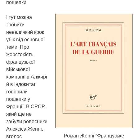
пошепки.
І тут можна
зробити
невеличкий крок
убік від основної
теми. Про
жорстокість
французької
військової
кампанії в Алжирі
й в Індокитаї
говорили
пошепки у
Франції. В СРСР,
який ще не
забули ровесники
Алексіса Женні,
Роман Женні “Французьке
вголос