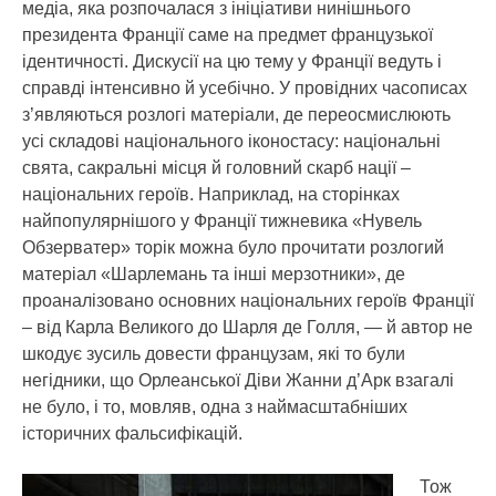
медіа, яка розпочалася з ініціативи нинішнього
президента Франції саме на предмет французької
ідентичності. Дискусії на цю тему у Франції ведуть і
справді інтенсивно й усебічно. У провідних часописах
з’являються розлогі матеріали, де переосмислюють
усі складові національного іконостасу: національні
свята, сакральні місця й головний скарб нації –
національних героїв. Наприклад, на сторінках
найпопулярнішого у Франції тижневика «Нувель
Обзерватер» торік можна було прочитати розлогий
матеріал «Шарлемань та інші мерзотники», де
проаналізовано основних національних героїв Франції
– від Карла Великого до Шарля де Голля, — й автор не
шкодує зусиль довести французам, які то були
негідники, що Орлеанської Діви Жанни д’Арк взагалі
не було, і то, мовляв, одна з наймасштабніших
історичних фальсифікацій.
Тож