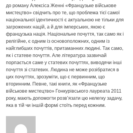
до роману Алексіса Женні «Французьке військове
мистецтво» свідчить про те, що проблема тієї самої
національної ідентичності є актуальною не тільки для
загрожених націй, а й для імперських, якою є
французька нація. Національне почуття, так само як і
релігійне, є одним із основоположних, одним із
найглибших почуттів, притаманних людині. Так само,
як і статеве почуття. Але література зазвичай
порпається саме у статевих почуттях, виводячи інші
почуття зі статевих. Людина не може розібратися в
цих почуттях, зрозуміти, що є первинним, що
вторинним. Певне, такі книги, як «Французьке
військове мистецтво» Гонкурівського лауреата 2011
року, мають допомогти розв’язати цю нелегку задачу,
яка в тій чи іншій формі стоїть перед кожним.