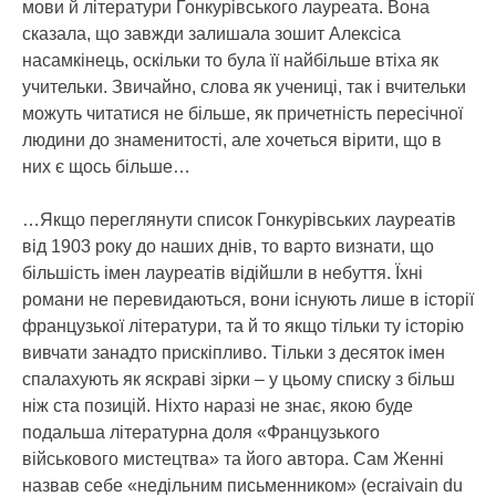
мови й літератури Гонкурівського лауреата. Вона
сказала, що завжди залишала зошит Алексіса
насамкінець, оскільки то була її найбільше втіха як
учительки. Звичайно, слова як учениці, так і вчительки
можуть читатися не більше, як причетність пересічної
людини до знаменитості, але хочеться вірити, що в
них є щось більше…
…Якщо переглянути список Гонкурівських лауреатів
від 1903 року до наших днів, то варто визнати, що
більшість імен лауреатів відійшли в небуття. Їхні
романи не перевидаються, вони існують лише в історії
французької літератури, та й то якщо тільки ту історію
вивчати занадто прискіпливо. Тільки з десяток імен
спалахують як яскраві зірки – у цьому списку з більш
ніж ста позицій. Ніхто наразі не знає, якою буде
подальша літературна доля «Французького
військового мистецтва» та його автора. Сам Женні
назвав себе «недільним письменником» (ecraivain du