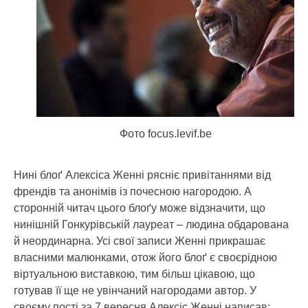
Фото focus.levif.be
Нині блоґ Алексіса Женні рясніє привітаннями від
френдів та анонімів із почесною нагородою. А
сторонній читач цього блоґу може відзначити, що
нинішній Гонкурівській лауреат – людина обдарована
й неординарна. Усі свої записи Женні прикрашає
власними малюнками, отож його блоґ є своєрідною
віртуальною виставкою, тим більш цікавою, що
готував її ще не увінчаний нагородами автор. У
своєму пості за 7 вересня Алексіс Женні написав: