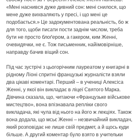
«Мені наснився дуже дивний сон: мені снилося, що
мене дуже вихваляють у пресі, і що мені це
подобається.» Це задокументована реальність, бо ж
для того, щоби писати пости заднім числом, треба
бути не просто блоґером, а гакером, ким Женні,
очевидячки, не є. Тож письменник, найімовірніше,
направду бачив віщий сон.
Під час зустрічі з цьогорічним лауреатом у книгарні в
рідному Ліоні спритні французькі журналісти взяли
два цікаві коментарі. Перший – в учениці Алексіса
Женні, у якої він викладає в ліцеї Святого Марка.
Дівчина сказала, що, читаючи «Французьке військове
мистецтво», вона впізнавала репліки свого
викладача, які чула від нього на його ж лекціях. Також
вона додала, що мсьє Женні – незвичайний викладач,
який розповідає не лише свій предмет, а й щось куди
більше. А другий коментар було взято в учительки