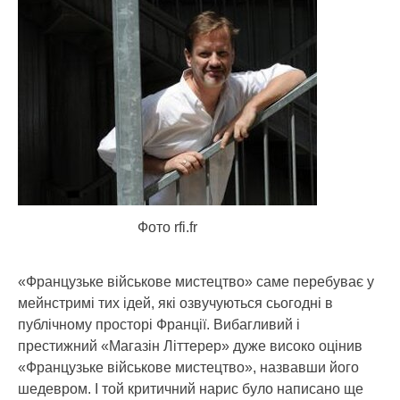
Фото rfi.fr
«Французьке військове мистецтво» саме перебуває у
мейнстримі тих ідей, які озвучуються сьогодні в
публічному просторі Франції. Вибагливий і
престижний «Магазін Літтерер» дуже високо оцінив
«Французьке військове мистецтво», назвавши його
шедевром. І той критичний нарис було написано ще