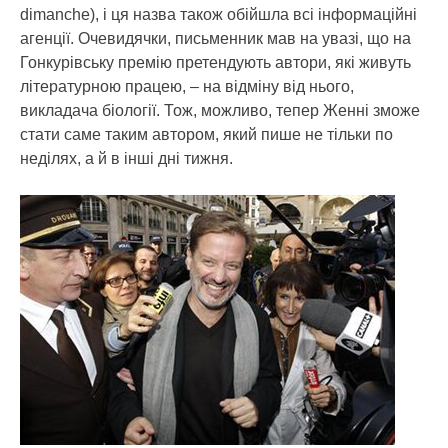
dimanche), і ця назва також обійшла всі інформаційні
агенції. Очевидячки, письменник мав на увазі, що на
Гонкурівську премію претендують автори, які живуть
літературною працею, – на відміну від нього,
викладача біології. Тож, можливо, тепер Женні зможе
стати саме таким автором, який пише не тільки по
неділях, а й в інші дні тижня.