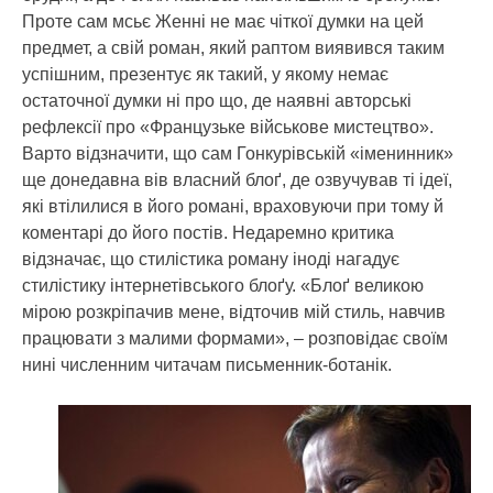
Проте сам мсьє Женні не має чіткої думки на цей
предмет, а свій роман, який раптом виявився таким
успішним, презентує як такий, у якому немає
остаточної думки ні про що, де наявні авторські
рефлексії про «Французьке військове мистецтво».
Варто відзначити, що сам Гонкурівській «іменинник»
ще донедавна вів власний блоґ, де озвучував ті ідеї,
які втілилися в його романі, враховуючи при тому й
коментарі до його постів. Недаремно критика
відзначає, що стилістика роману іноді нагадує
стилістику інтернетівського блоґу. «Блоґ великою
мірою розкріпачив мене, відточив мій стиль, навчив
працювати з малими формами», – розповідає своїм
нині численним читачам письменник-ботанік.