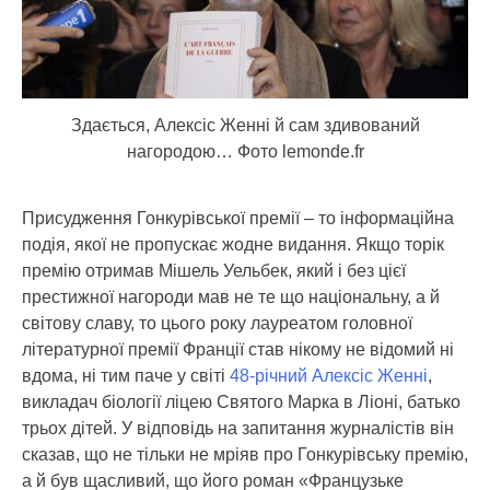
Здається, Алексіс Женні й сам здивований
нагородою… Фото lemonde.fr
Присудження Гонкурівської премії – то інформаційна
подія, якої не пропускає жодне видання. Якщо торік
премію отримав Мішель Уельбек, який і без цієї
престижної нагороди мав не те що національну, а й
світову славу, то цього року лауреатом головної
літературної премії Франції став нікому не відомий ні
вдома, ні тим паче у світі
48-річний Алексіс Женні
,
викладач біології ліцею Святого Марка в Ліоні, батько
трьох дітей. У відповідь на запитання журналістів він
сказав, що не тільки не мріяв про Гонкурівську премію,
а й був щасливий, що його роман «Французьке