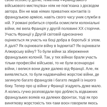
військового мистецтва» ніяк не пов’язана з досвідом
автора. Він не мав ніяких приватних контактів із
французькою армією, навіть свого часу уник служби в
ній. У романі робиться спроба осмислити колоніальні
війни, які вела Франція у другій половині ХХ сторіччя.
Участь Франції у Другій світовій однозначно
оцінюється як участь на боці добра в боротьбі зі злом.
А далі? Як оцінювати війну в Індокитаї? Як оцінювати
Алжирську війну? То були війни за збереження
французьких колоній. Так, у тих війнах брали участь
тільки професійні військові, то не були всенародні
війни, і велися вони дуже далеко від Франції. Але, як
виявляється, то були надзвичайно жорстокі війни, де
загинуло багато французів і багато людей із іншого
боку. Тепер про ці війни у Франції згадують дуже мало.
А колись гучно розповідали про доблесть відважних
французьких вояків на далеких фронтах, тоді як про
виняткову жорстокість тих-таки воєн говорили якось