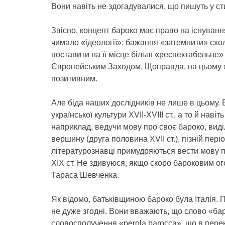
Вони навіть не здогадувалися, що пишуть у ст
Звісно, концепт бароко має право на існуванн
чимало «ідеології»: бажання «затемнити» схол
поставити на її місце більш «респектабельне» 
Європейським Заходом. Щоправда, на цьому ж
позитивним.
Але біда наших дослідників не лише в цьому. 
української культури XVII-XVIII ст., а то й наві
наприклад, ведучи мову про своє бароко, виді
вершину (друга половина XVII ст.), пізній періо
літературознавці примудряються вести мову про
ХІХ ст. Не здивуюся, якщо скоро бароковим ог
Тараса Шевченка.
Як відомо, батьківщиною бароко була Італія. 
не дуже згодні. Вони вважають, що слово «бар
словосполучення «perola barocca», що в перек