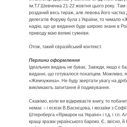
ім.Т.Г.Шевченка 21-22 жовтня цього року. Там
розданий весь тираж, але левова його частка 
делегатів Форуму була з України, то чимало 
надію, що це видання буде широко знане в Рос
приводу маю великі сумніви.
Отож, такий євразійський контекст.
Перлини оформлення
Ідеальних видань не буває. Завжди, якщо є ба
виданні, що готувалося похапцем. Можливо, 
«Жемчужина». Не буду звертати увагу на дрібні 
викликають запитання й подивування.
Скажімо, коли ви відкриваєте книгу, то побачи
немає – і ескізи В.Васнєцова, і мозаїки з Софі
Штернберга «Ярмарок на Україні» і т.д. і т.п. 
кращі зразки українського бароко. Є, звісно, й