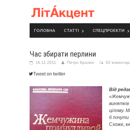
Skip
to
content
ГОЛОВНА
СТАТТІ
СПЕЦПРОЕКТИ
Час збирати перлини
16.11.2011
Петро Кралюк
62 коментар
Tweet on twitter
Від редак
«Жемчужи
винятків
цілому. 
б почути 
Схоже, к