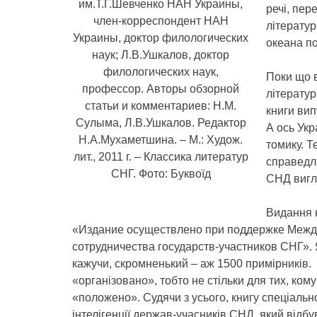
им.Т.Г.Шевченко НАН Украины,
речі, пе
член-корреспондент НАН
літерату
Украины, доктор филологических
океана по
наук; Л.В.Ушкалов, доктор
филологических наук,
Поки що в
профессор. Авторы обзорной
літератур
статьи и комментариев: Н.М.
книги вип
Сулыма, Л.В.Ушкалов. Редактор
А ось Укр
Н.А.Мухаметшина. – М.: Худож.
томику. 
лит., 2011 г. – Классика литератур
справедли
СНГ. Фото: Буквоїд
СНД вигля
Видання н
«Издание осуществлено при поддержке Межд
сотрудничества государств-участников СНГ». Я
кажучи, скромненький – аж 1500 примірників.
«організовано», тобто не стільки для тих, кому
«положено». Судячи з усього, книгу спеціальн
інтелігенції держав-учасників СНД, який відбу