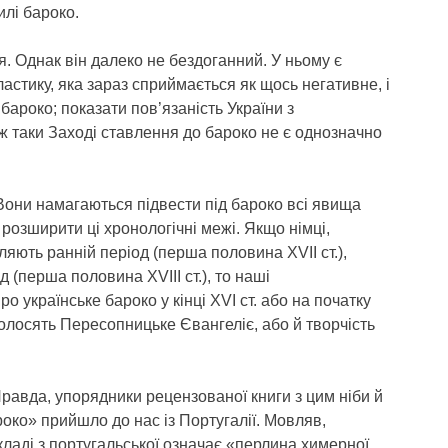
илі бароко.
я. Однак він далеко не бездоганний. У ньому є
астику, яка зараз сприймається як щось негативне, і
бароко; показати пов’язаність України з
 таки Заході ставлення до бароко не є однозначно
Вони намагаються підвести під бароко всі явища
ть розширити ці хронологічні межі. Якщо німці,
ляють ранній період (перша половина XVII ст.),
д (перша половина XVIII ст.), то наші
 українське бароко у кінці XVI ст. або на початку
олосять Пересопницьке Євангеліє, або й творчість
Правда, упорядники рецензованої книги з цим ніби й
око» прийшло до нас із Португалії. Мовляв,
ладі з португальської означає «перлина химерної