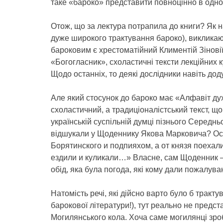
таке «бароко» представити повноцінно в одно
Отож, що за лектура потрапила до книги? Як на
дуже широкого трактування бароко), викликаю
бароковим є хрестоматійний Климентій Зінові
«Богогласник», схоластичні тексти лекційних 
Щодо останніх, то деякі дослідники навіть до
Але який стосунок до бароко має «Алфавіт ду
схоластичний, а традиціоналістський текст, 
українській суспільній думці пізнього Середн
відшукали у Щоденнику Якова Марковича? Ось 
Борятинского и подпияхом, а от князя поехали
ездили и куликали…» Власне, сам Щоденник — 
обід, яка була погода, які кому дали пожалуванн
Натомість речі, які дійсно варто було б тракту
барокової літератури!), тут реально не предст
Могилянського кола. Хоча саме могилянці зр