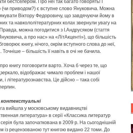
ти бестселером. Про неї так багато говорять! І
 (чи приводом?) є вступне слово Януковича. Можна
якувати Віктору Федоровичу, що завдячуючи йому в
них та навкололітературних колах звернули увагу на
 Правда, можна погодитися з І.Андрусяком (стаття
нуковича, а про нас» на «ЛітАкценті»), що більшість
обговорює книгу, нічого, окрім вступного слова до неї,
. Точніше – більшість її навіть в очі не бачила.
 про книгу поговорити варто. Хоча б через те, що
дзеркало, відображає чимало проблем і нашої
и, і літературознавства. Це дійсно – така собі
перлин.
 контекстуальні
ига вийшла у московському видавництві
твенная литература» в серії «Классика литератур
серія була започаткована в 2009 р. На сьогоднішній
м із рецензованою тут книгою видано 22 томи. До