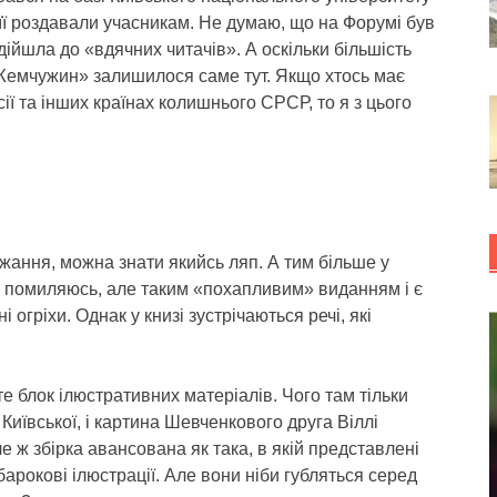
 її роздавали учасникам. Не думаю, що на Форумі був
дійшла до «вдячних читачів». А оскільки більшість
«Жемчужин» залишилося саме тут. Якщо хтось має
ії та інших країнах колишнього СРСР, то я з цього
жання, можна знати якийсь ляп. А тим більше у
я помиляюсь, але таким «похапливим» виданням і є
огріхи. Однак у книзі зустрічаються речі, які
те блок ілюстративних матеріалів. Чого там тільки
ї Київської, і картина Шевченкового друга Віллі
Але ж збірка авансована як така, в якій представлені
 барокові ілюстрації. Але вони ніби губляться серед