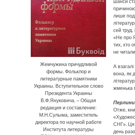
шанси ста
причиною
лише под
літератур
сей труд.
«Не про Я
тих, хто 
не читали
Жемчужина причудливой
А взагалі
формы. Фольклор и
вона, як 
литературные памятники
літератур
Украины. Вступительное слово
жменька 
Президента Украины
В.Ф.Януковича. – Общая
Перлини
редакция и составление:
Отже, кн
М.Н.Сулыма, заместитель
«Художес
директора по научной работе
СНГ». Ця 
Института литературы
день разо