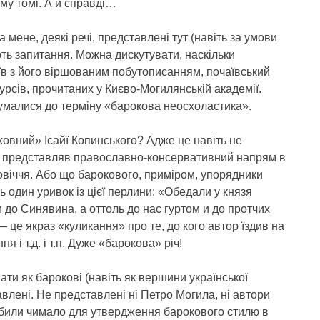
му томі. А й справді…
 мене, деякі речі, представлені тут (навіть за умови
ть запитання. Можна дискутувати, наскільки
їв з його віршованим побутописанням, почаївський
курсів, прочитаних у Києво-Могилянській академії.
думалися до терміну «барокова неосхоластика».
ховний» Ісайї Копинського? Адже це навіть не
що представляв православно-консервативний напрям в
ьовіччя. Або що барокового, приміром, упорядники
один уривок із цієї перлини: «Обедали у князя
 до Синявина, а оттоль до нас гуртом и до протчих
це якраз «куликання» про те, до кого автор їздив на
я і т.д. і т.п. Дуже «барокова» річ!
вати як барокові (навіть як вершини української
авлені. Не представлені ні Петро Могила, ні автори
обили чимало для утвердження барокового стилю в