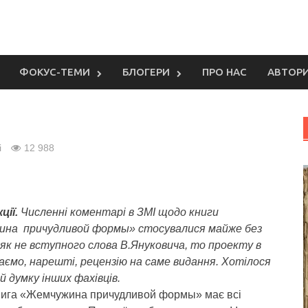
ФОКУС-ТЕМИ
БЛОГЕРИ
ПРО НАС
АВТОР
і
12 988
ції.
Численні коментарі в ЗМІ щодо книги
на причудливой формы» стосувалися майже без
 як не вступного слова В.Януковича, то проекту в
Маємо, нарешті, рецензію на саме видання. Хотілося
й думку інших фахівців.
нига «Жемчужина причудливой формы» має всі