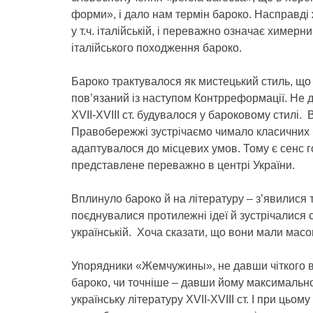
форми», і дало нам термін бароко. Насправді 
у т.ч. італійській, і переважно означає химерн
італійського походження бароко.
Бароко трактувалося як мистецький стиль, що 
пов’язаний із наступом Контрреформації. Не 
XVII-XVIII ст. будувалося у бароковому стилі.
Правобережжі зустрічаємо чимало класичних б
адаптувалося до місцевих умов. Тому є сенс го
представлене переважно в центрі України.
Вплинуло бароко й на літературу – з’явилися
поєднувалися протилежні ідеї й зустрічалися сл
українській. Хоча сказати, що вони мали мас
Упорядники «Жемчужины», не давши чіткого ви
бароко, чи точніше – давши йому максимальн
українську літературу XVII-XVIII ст. І при цьо