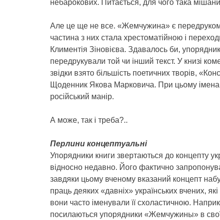
небарокових. Питається, для чого така мішан
Але це ще не все. «Жемчужина» є передруком т
частина з них стала хрестоматійною і переходи
Климентія Зіновієва. Здавалось би, упорядник
передрукували той чи інший текст. У книзі коме
звідки взято більшість поетичних творів, «Ко
Щоденник Якова Марковича. При цьому імена 
російський манір.
А може, так і треба?..
Перлини концептуальні
Упорядники книги звертаються до концепту укр
відносно недавно. Його фактично запропонува
завдяки цьому вченому вказаний концепт наб
праць деяких «давніх» українських вчених, які 
вони часто іменували її схоластичною. Наприкл
посилаються упорядники «Жемчужины» в своїй 