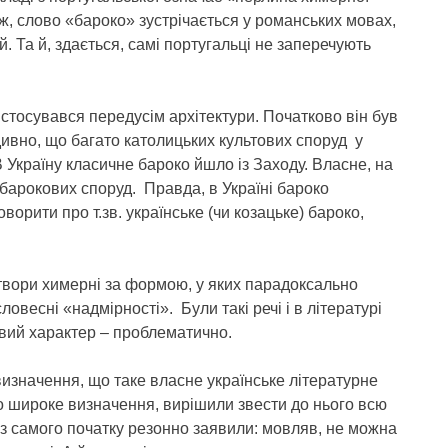
ж, слово «бароко» зустрічається у романських мовах,
ий. Та й, здається, самі португальці не заперечують
стосувався передусім архітектури. Початково він був
дивно, що багато католицьких культових споруд у
 В Україну класичне бароко йшло із Заходу. Власне, на
арокових споруд. Правда, в Україні бароко
ворити про т.зв. українське (чи козацьке) бароко,
 твори химерні за формою, у яких парадоксально
овесні «надмірності». Були такі речі і в літературі
овий характер – проблематично.
значення, що таке власне українське літературне
о широке визначення, вирішили звести до нього всю
му з самого початку резонно заявили: мовляв, не можна