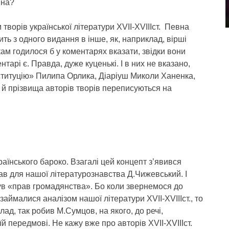
ина?
ворів української літератури XVII-XVIIIст. Певна
ть з одного видання в інше, як, наприклад, вірші
ам годилося б у коментарях вказати, звідки вони
нтарі є. Правда, дуже куценькі. І в них не вказано,
нституцію» Пилипа Орлика, Діаріуш Миколи Ханенка,
й прізвища авторів творів переписуються на
аїнського бароко. Взагалі цей концепт з’явився
в для нашої літературознавства Д.Чижевський. І
ув «прав громадянства». Бо коли звернемося до
займалися аналізом нашої літератури XVII-XVIIIст., то
ад, так робив М.Сумцов, на якого, до речі,
передмові. Не кажу вже про авторів XVII-XVIIIст.