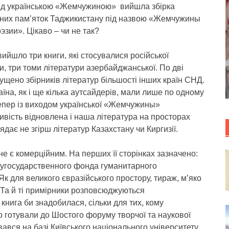
ред українською «Жемчужиною» вийшла збірка
рних пам’яток Таджикистану під назвою «Жемчужины
эзии». Цікаво – чи не так?
ийшло три книги, які стосувалися російської
и, три томи літератури азербайджанської. По дві
ущено збірників літератур більшості інших країн СНД.
аїна, як і ще кілька аутсайдерів, мали лише по одному
Тепер із виходом української «Жемчужины»
вість відновлена і наша література на просторах
дає не згірш літератур Казахстану чи Киргизії.
е є комерційним. На перших її сторінках зазначено:
угосударственного фонда гуманитарного
к для великого євразійського простору, тираж, м’яко
 Та й ті примірники розповсюджуються
 книга би знадобилася, сільки для тих, кому
о готували до Шостого форуму творчої та наукової
вався на базі Київського національного університету