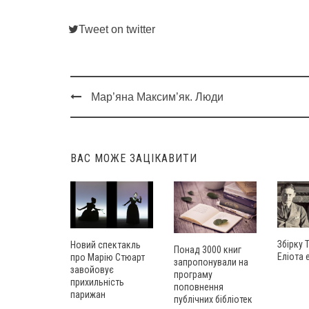
Tweet on twitter
Мар’яна Максим’як. Люди
Post
navigation
ВАС МОЖЕ ЗАЦІКАВИТИ
Збірку 
Новий спектакль
Понад 3000 книг
Еліота 
про Марію Стюарт
запропонували на
завойовує
програму
прихильність
поповнення
парижан
публічних бібліотек