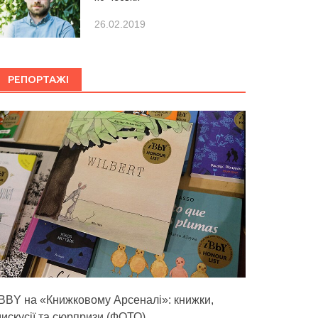
26.02.2019
РЕПОРТАЖІ
IBBY на «Книжковому Арсеналі»: книжки,
дискусії та сюрпризи (ФОТО)