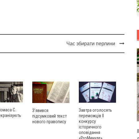
Час збирати перлини
Томаса С.
Завтра оголосять
З’явився
екранізують
переможців ІІ
підсумковий текст
конкурсу
нового правопису
історичного
оповідання
«ProМинуле»