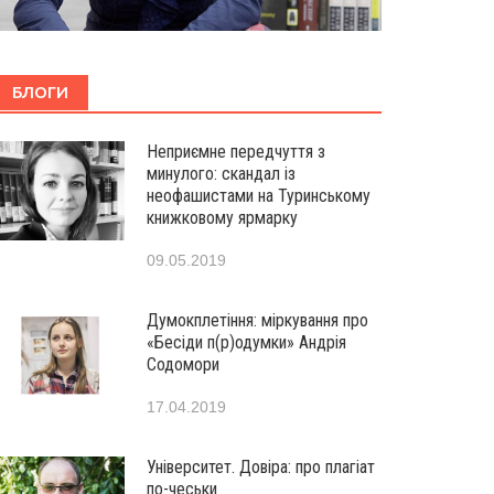
БЛОГИ
Неприємне передчуття з
минулого: скандал із
неофашистами на Туринському
книжковому ярмарку
09.05.2019
Думокплетіння: міркування про
«Бесіди п(р)одумки» Андрія
Содомори
17.04.2019
Університет. Довіра: про плагіат
по-чеськи