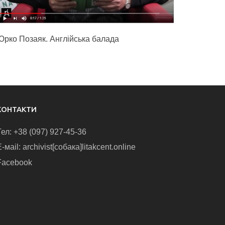
Юрко Позаяк. Англійська балада
КОНТАКТИ
Тел: +38 (097) 927-45-36
-маіl: archivist[собака]litakcent.online
Facebook