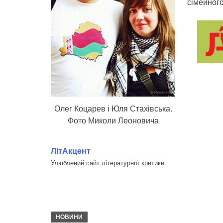
сімейног
Олег Коцарев і Юля Стахівська.
Фото Миколи Леоновича
ЛітАкцент
Улюблений сайт літературної критики
НОВИНИ