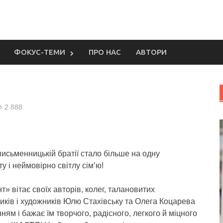
ФОКУС-ТЕМИ
ПРО НАС
АВТОРИ
2 888
исьменницькій братії стало більше на одну
у і неймовірно світлу сім’ю!
т» вітає своїх авторів, колег, талановитих
ків і художників Юлю Стахівську та Олега Коцарева
ням і бажає їм творчого, радісного, легкого й міцного