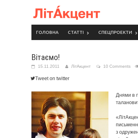
Skip
to
content
ГОЛОВНА
СТАТТІ
СПЕЦПРОЕКТИ
Вітаємо!
15.11.2011
ЛітАкцент
10 Comments
Tweet on twitter
Днями в п
талановит
«ЛітАкцен
письменни
з одружен