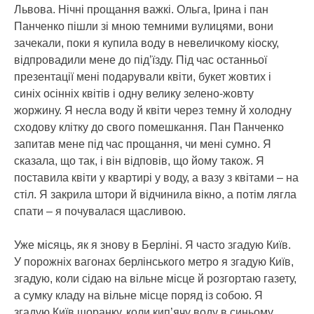
Львова. Нічні прощання важкі. Ольга, Ірина і пан
Панченко пішли зі мною темними вулицями, вони
зачекали, поки я купила воду в невеличкому кіоску,
відпровадили мене до під’їзду. Під час останньої
презентації мені подарували квіти, букет жовтих і
синіх осінніх квітів і одну велику зелено-жовту
жоржину. Я несла воду й квіти через темну й холодну
сходову клітку до свого помешкання. Пан Панченко
запитав мене під час прощання, чи мені сумно. Я
сказала, що так, і він відповів, що йому також. Я
поставила квіти у квартирі у воду, а вазу з квітами – на
стіл. Я закрила штори й відчинила вікно, а потім лягла
спати – я почувалася щасливою.
Уже місяць, як я знову в Берліні. Я часто згадую Київ.
У порожніх вагонах берлінського метро я згадую Київ,
згадую, коли сідаю на вільне місце й розгортаю газету,
а сумку кладу на вільне місце поряд із собою. Я
згадую Київ щоранку, коли кип’ячу воду в синьому