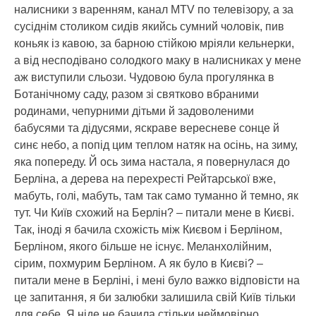
налисники з варенням, канал MTV по телевізору, а за
сусіднім столиком сидів якийсь сумний чоловік, пив
коньяк із кавою, за барною стійкою мріяли кельнерки,
а від несподівано солодкого маку в налисниках у мене
аж виступили сльози. Чудовою була прогулянка в
Ботанічному саду, разом зі святково вбраними
родинами, чепурними дітьми й задоволеними
бабусями та дідусями, яскраве вересневе сонце й
синє небо, а попід цим теплом натяк на осінь, на зиму,
яка попереду. Й ось зима настала, я повернулася до
Берліна, а дерева на перехресті Рейтарської вже,
мабуть, голі, мабуть, там так само туманно й темно, як
тут. Чи Київ схожий на Берлін? – питали мене в Києві.
Так, іноді я бачила схожість між Києвом і Берліном,
Берліном, якого більше не існує. Меланхолійним,
сірим, похмурим Берліном. А як було в Києві? –
питали мене в Берліні, і мені було важко відповісти на
це запитання, я би залюбки залишила свій Київ тільки
для себе. Я ніде не бачила стільки неймовірно