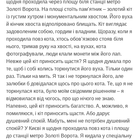
щодня проходила через площу біля станції метро
Золоті Ворота. На площі стоїть пам’ятник – золотий кіт
із густим хутром і монументальним хвостом. Його вуха
й кінчик хвоста відполіровано блищать. Кіт виглядає
задоволеним собою, гордим і владним. Щоразу, коли я
проходила повз кота, хтось обов’язково стояв біля
нього, тримав руку на хвості, на вухах, кота
фотографували, люди клали монети між його лап.
Невже цей кіт приносить щастя? Я щодня думала про
те, щоб і собі колись торкнутися його вуха. Тільки один
раз. Тільки на мить. Я так і не торкнулася його, але
залюбки б довідалася щось про цього кота. Те, що я не
торкнулася кота, було моїм свідомим рішенням – я
відмовилася від чогось, про що нічого не знаю.
Напевно, цей кіт приносить багатство. А, можливо, я
помиляюся, і кіт приносить щастя. Або дарує
душевний спокій. Мабуть, мені не потрібен душевний
спокій? У Києві я щодня проходила повз кота і площу
до станції метро Золоті Ворота. Я кидала у спеціальну