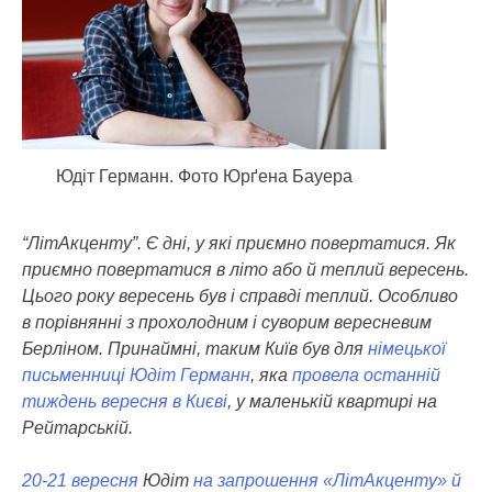
Юдіт Германн. Фото Юрґена Бауера
“ЛітАкценту”. Є дні, у які приємно повертатися. Як
приємно повертатися в літо або й теплий вересень.
Цього року вересень був і справді теплий. Особливо
в порівнянні з прохолодним і суворим вересневим
Берліном. Принаймні, таким Київ був для
німецької
письменниці
Юдіт Германн
, яка
провела останній
тиждень вересня в Києві
, у маленькій квартирі на
Рейтарській.
20-21 вересня
Юдіт
на запрошення «ЛітАкценту» й