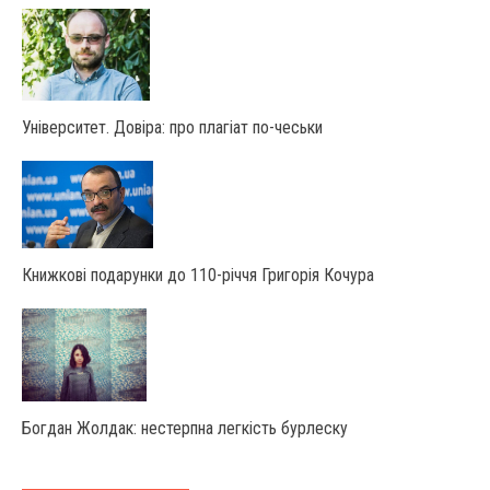
Університет. Довіра: про плагіат по-чеськи
Книжкові подарунки до 110-річчя Григорія Кочура
Богдан Жолдак: нестерпна легкість бурлеску