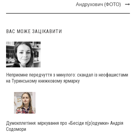
Post
Андрухович (ФОТО)
navigation
ВАС МОЖЕ ЗАЦІКАВИТИ
Неприємне передчуття з минулого: скандал із неофашистами
на Туринському книжковому ярмарку
Думокплетіння: міркування про «Бесіди п(р)одумки» Андрія
Содомори