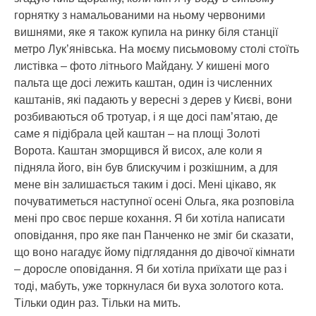
горнятку з намальованими на ньому червоними
вишнями, яке я також купила на ринку біля станції
метро Лук’янівська. На моєму письмовому столі стоїть
листівка – фото літнього Майдану. У кишені мого
пальта ще досі лежить каштан, один із численних
каштанів, які падають у вересні з дерев у Києві, вони
розбиваються об тротуар, і я ще досі пам’ятаю, де
саме я підібрала цей каштан – на площі Золоті
Ворота. Каштан зморщився й висох, але коли я
підняла його, він був блискучим і розкішним, а для
мене він залишається таким і досі. Мені цікаво, як
почуватиметься наступної осені Ольга, яка розповіла
мені про своє перше кохання. Я би хотіла написати
оповідання, про яке пан Панченко не зміг би сказати,
що воно нагадує йому підглядання до дівочої кімнати
– доросле оповідання. Я би хотіла приїхати ще раз і
тоді, мабуть, уже торкнулася би вуха золотого кота.
Тільки один раз. Тільки на мить.