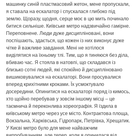
машинку синій пластмасовий жетон, мене пропускали,
я ставала на ескалатор і спускалася глибоко під
землю. Щоразу, щодня, серце моє в цю мить починало
битися сильніше. Київське метро надзвичайно гамірне.
Переповнене. Люди дуже дисципліновані, вони
поспішають, здається, що кожен із них виконує дуже
чітке й важливе завдання. Мені не хотілося
виділятися на їхньому тлі. Тим, що я тиняюся без діла,
вбиваю час. Я стояла в натовпі, що складався із
близько сотні людей, які спокійно й дисципліновано
вишиковувалися на ескалаторі. Вони просувалися
вперед крихітними кроками. Їх усмоктувало
досередини. Опинитися на ескалаторі поряд із кимось,
хто щойно перебував у зовсім іншому місці – це
таємнича й переконлива хореографія. Я їздила в
київському метро через усе місто. Контрактова площа,
Вокзальна, Харківська, Гідропарк, Петрівка, Хрещатик.
У Києві метро було для мене найважчим
випробуванням, але тепер, коли я опинилася від