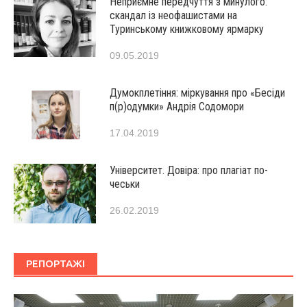
Неприємне передчуття з минулого:
скандал із неофашистами на
Туринському книжковому ярмарку
09.05.2019
Думокплетіння: міркування про «Бесіди
п(р)одумки» Андрія Содомори
17.04.2019
Університет. Довіра: про плагіат по-
чеськи
26.02.2019
РЕПОРТАЖІ