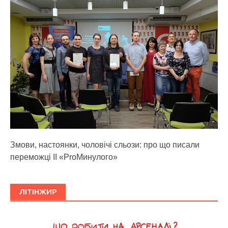
Змови, настоянки, чоловічі сльози: про що писали
переможці ІІ «ProМинулого»
ЛІТІНЖИР