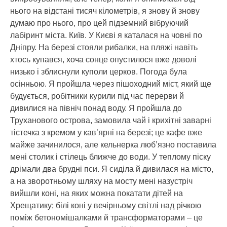
нього на відстані тисяч кілометрів, я знову й знову
думаю про нього, про цей підземний вібруючий
лабіринт міста. Київ. У Києві я каталася на човні по
Дніпру. На березі стояли рибалки, на пляжі навіть
хтось купався, хоча сонце опустилося вже доволі
низько і зблиснули куполи церков. Погода була
осінньою. Я пройшла через пішоходний міст, який ще
будується, робітники курили під час перерви й
дивилися на північ понад воду. Я пройшла до
Труханового острова, замовила чай і крихітні заварні
тістечка з кремом у кав’ярні на березі; це кафе вже
майже зачинилося, але кельнерка люб’язно поставила
мені столик і стілець ближче до води. У теплому піску
дрімали два брудні пси. Я сиділа й дивилася на місто,
а на зворотньому шляху на мосту мені назустріч
вийшли коні, на яких можна покатати дітей на
Хрещатику; білі коні у вечірньому світлі над річкою
поміж бетономішалками й трансформаторами – це