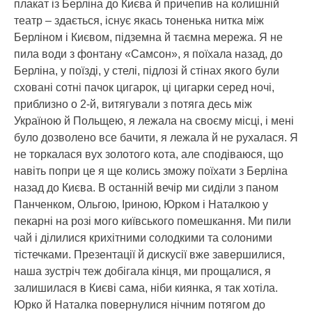
плакат із Берліна до Києва й причепив на колишній
театр – здається, існує якась тоненька нитка між
Берліном і Києвом, підземна й таємна мережа. Я не
пила води з фонтану «Самсон», я поїхала назад, до
Берліна, у поїзді, у стелі, підлозі й стінах якого були
сховані сотні пачок цигарок, ці цигарки серед ночі,
приблизно о 2-й, витягували з потяга десь між
Україною й Польщею, я лежала на своєму місці, і мені
було дозволено все бачити, я лежала й не рухалася. Я
не торкалася вух золотого кота, але сподіваюся, що
навіть попри це я ще колись зможу поїхати з Берліна
назад до Києва. В останній вечір ми сиділи з паном
Панченком, Ольгою, Іриною, Юрком і Наталкою у
пекарні на розі мого київського помешкання. Ми пили
чай і ділилися крихітними солодкими та солоними
тістечками. Презентації й дискусії вже завершилися,
наша зустріч теж добігала кінця, ми прощалися, я
залишилася в Києві сама, ніби киянка, я так хотіла.
Юрко й Наталка повернулися нічним потягом до