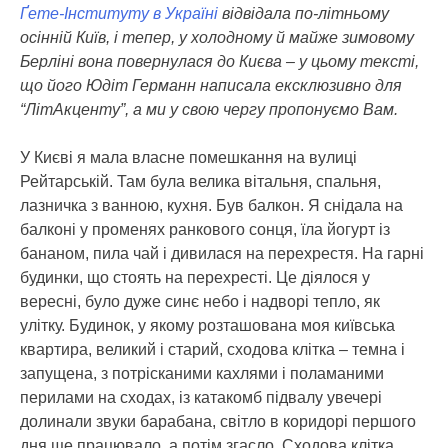
Ґете-Інституту в Україні
відвідала по-літньому
осінній Київ, і тепер, у холодному й майже зимовому
Берліні вона повернулася до Києва – у цьому тексті,
що його Юдіт Германн написала ексклюзивно для
“ЛітАкценту”, а ми у свою чергу пропонуємо Вам.
У Києві я мала власне помешкання на вулиці
Рейтарській. Там була велика вітальня, спальня,
лазничка з ванною, кухня. Був балкон. Я снідала на
балконі у променях ранкового сонця, їла йогурт із
бананом, пила чай і дивилася на перехрестя. На гарні
будинки, що стоять на перехресті. Це діялося у
вересні, було дуже синє небо і надворі тепло, як
улітку. Будинок, у якому розташована моя київська
квартира, великий і старий, сходова клітка – темна і
запущена, з потрісканими кахлями і поламаними
перилами на сходах, із катакомб підвалу увечері
долинали звуки барабана, світло в коридорі першого
дня ще працювало, а потім згасло. Сходова клітка