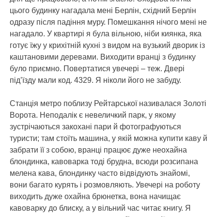
цього будинку нагадала мені Берлін, східний Берлін
одразу після падіння муру. Помешкання нічого мені не
нагадало. У квартирі я була вільною, ніби киянка, яка
готує їжу у крихітній кухні з видом на вузький дворик із
каштановими деревами. Виходити вранці з будинку
було приємно. Повертатися увечері – теж. Двері
під’їзду мали код. 4329. Я ніколи його не забуду.
Станція метро поблизу Рейтарської називалася Золоті
Ворота. Неподалік є невеличкий парк, у якому
зустрічаються закохані пари й фотографуються
туристи; там стоїть машина, у якій можна купити каву й
забрати її з собою, вранці працює дуже неохайна
блондинка, кавоварка тоді брудна, всюди розсипана
мелена кава, блондинку часто відвідують знайомі,
вони багато курять і розмовляють. Увечері на роботу
виходить дуже охайна брюнетка, вона начищає
кавоварку до блиску, а у вільний час читає книгу. Я