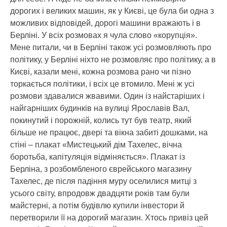
дорогих і великих машин, як у Києві, це була би одна з
можливих відповідей, дорогі машини вражають і в
Берліні. У всіх розмовах я чула слово «корупція».
Мене питали, чи в Берліні також усі розмовляють про
політику, у Берліні ніхто не розмовляє про політику, а в
Києві, казали мені, кожна розмова рано чи пізно
торкається політики, і всіх це втомило. Мені ж усі
розмови здавалися жвавими. Один із найстаріших і
найгарніших будинків на вулиці Ярославів Вал,
покинутий і порожній, колись тут був театр, який
більше не працює, двері та вікна забиті дошками, на
стіні – плакат «Мистецький дім Тахелес, вічна
боротьба, капітуляція відміняється». Плакат із
Берліна, з розбомбленого єврейського магазину
Тахелес, де після падіння муру оселилися митці з
усього світу, впродовж двадцяти років там були
майстерні, а потім будівлю купили інвестори й
перетворили її на дорогий магазин. Хтось привіз цей