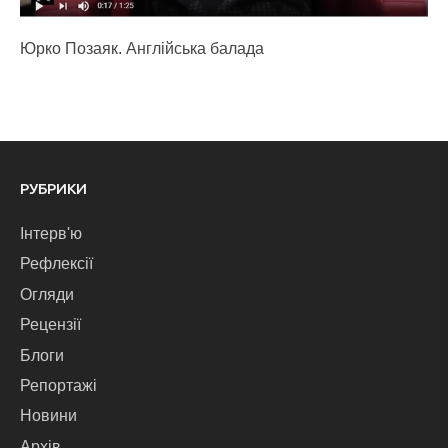
Юрко Позаяк. Англійська балада
РУБРИКИ
Інтерв'ю
Рефлексії
Огляди
Рецензії
Блоги
Репортажі
Новини
Архів