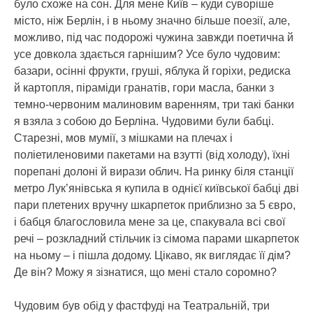
було схоже на сон. Для мене Київ – куди суворіше
місто, ніж Берлін, і в ньому значно більше поезії, але,
можливо, під час подорожі чужина завжди поетична й
усе довкола здається гарнішим? Усе було чудовим:
базари, осінні фрукти, груші, яблука й горіхи, редиска
й картопля, піраміди гранатів, гори масла, банки з
темно-червоним малиновим варенням, три такі банки
я взяла з собою до Берліна. Чудовими були бабці.
Старезні, мов мумії, з мішками на плечах і
поліетиленовими пакетами на взутті (від холоду), їхні
порепані долоні й вирази облич. На ринку біля станції
метро Лук’янівська я купила в однієї київської бабці дві
пари плетених вручну шкарпеток приблизно за 5 євро,
і бабця благословила мене за це, спакувала всі свої
речі – розкладний стільчик із сімома парами шкарпеток
на ньому – і пішла додому. Цікаво, як виглядає її дім?
Де він? Можу я зізнатися, що мені стало соромно?
Чудовим був обід у фастфуді на Театральній, три