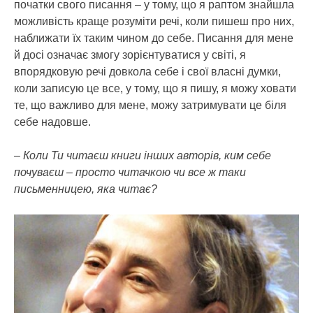
початки свого писання – у тому, що я раптом знайшла
можливість краще розуміти речі, коли пишеш про них,
наближати їх таким чином до себе. Писання для мене
й досі означає змогу зорієнтуватися у світі, я
впорядковую речі довкола себе і свої власні думки,
коли записую це все, у тому, що я пишу, я можу ховати
те, що важливо для мене, можу затримувати це біля
себе надовше.
– Коли Ти читаєш книги інших авторів, ким себе
почуваєш – просто читачкою чи все ж таки
письменницею, яка читає?