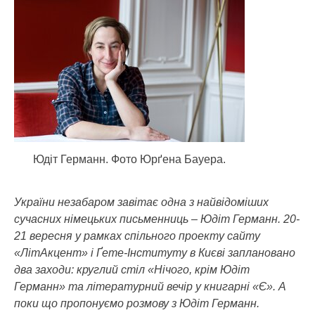
Юдіт Германн. Фото Юрґена Бауера.
України незабаром завітає одна з найвідоміших
сучасних німецьких письменниць – Юдіт Германн.
20-
21 вересня у рамках спільного проекту сайту
«ЛітАкцент» і Ґете-Інституту в Києві заплановано
два заходи: круглий стіл «Нічого, крім Юдіт
Германн» та літературний вечір у книгарні «Є». А
поки що пропонуємо розмову з Юдіт Германн.