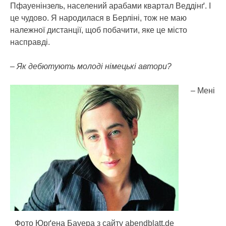
Пфауенінзель, населений арабами квартал Веддінґ. І
це чудово. Я народилася в Берліні, тож не маю
належної дистанції, щоб побачити, яке це місто
насправді.
– Як дебютують молоді німецькі автори?
– Мені
Фото Юрґена Бауера з сайту abendblatt.de