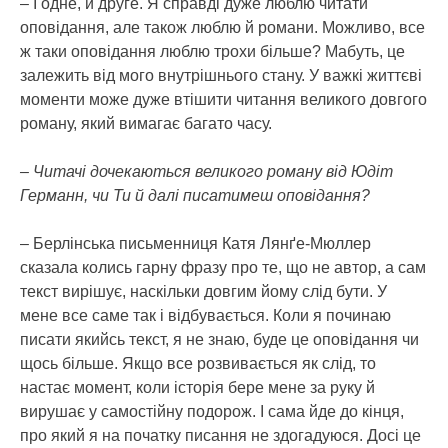
– І одне, й друге. Я справді дуже люблю читати
оповідання, але також люблю й романи. Можливо, все
ж таки оповідання люблю трохи більше? Мабуть, це
залежить від мого внутрішнього стану. У важкі життєві
моменти може дуже втішити читання великого довгого
роману, який вимагає багато часу.
– Читачі дочекаються великого роману від Юдіт
Германн, чи Ти й далі писатимеш оповідання?
– Берлінська письменниця Катя Лянґе-Мюллер
сказала колись гарну фразу про те, що не автор, а сам
текст вирішує, наскільки довгим йому слід бути. У
мене все саме так і відбувається. Коли я починаю
писати якийсь текст, я не знаю, буде це оповідання чи
щось більше. Якщо все розвивається як слід, то
настає момент, коли історія бере мене за руку й
вирушає у самостійну подорож. І сама йде до кінця,
про який я на початку писання не здогадуюся. Досі це