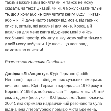
такими важливими поняттями. Я також не можу
сказати, чи текст цікавий, чи ні, я можу сказати тільки
те, що я хочу або не хочу читати книгу, буду її читати,
або ж ні. Я дуже часто залежу від мови, від гарних
описів, ритмів, які важливі для мене. Хороша й
важлива для мене книга відкриває мені якийсь
особливий простір, кімнату, в яку можу зайти тільки я,
у якій можу побувати. Це щось, що насправді
неможливо описати!
Розмовляла Наталка Сняданко.
Довідка «ЛітАкценту».
Юдіт Германн (Judith
Hermann) – одна з найвідоміших сучасних німецьких
письменниць. Юдіт Германн народилася 1970 року в
Берліні. У 1998 р. побачила світ її перша книга «Літній
дім, згодом» (пер. укр. – Ю.Прохасько, Львів, Класика,
2004), яка отримала надзвичайний резонанс та була
відзначена літературною премією міста Бремена,