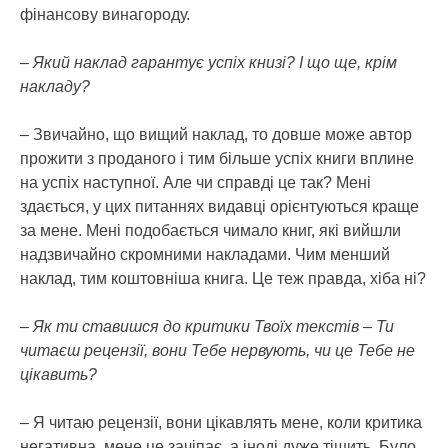
фінансову винагороду.
– Який наклад гарантує успіх книзі? І що ще, крім
накладу?
– Звичайно, що вищий наклад, то довше може автор
прожити з проданого і тим більше успіх книги вплине
на успіх наступної. Але чи справді це так? Мені
здається, у цих питаннях видавці орієнтуються краще
за мене. Мені подобається чимало книг, які вийшли
надзвичайно скромними накладами. Чим менший
наклад, тим коштовніша книга. Це теж правда, хіба ні?
– Як ти ставишся до критики Твоїх текстів – Ти
читаєш рецензії, вони Тебе нервують, чи це Тебе не
цікавить?
– Я читаю рецензії, вони цікавлять мене, коли критика
негативна, мене це зачіпає, а іноді дуже тішить. Було