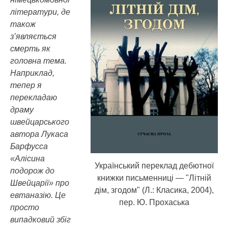
літератури, де
також
з’являється
смерть як
головна тема.
Наприклад,
тепер я
перекладаю
драму
швейцарського
автора Лукаса
Барфусса
«Алісина
Український переклад дебютної
подорож до
книжки письменниці — "Літній
Швейцарії» про
дім, згодом" (Л.: Класика, 2004),
евтаназію. Це
пер. Ю. Прохаська
просто
випадковий збіг