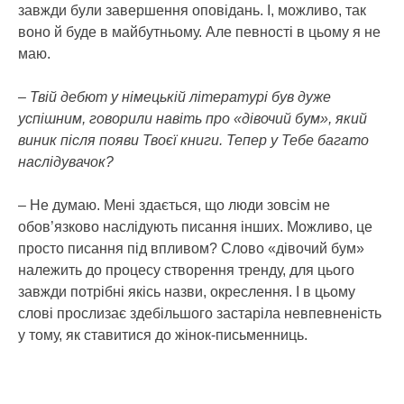
завжди були завершення оповідань. І, можливо, так
воно й буде в майбутньому. Але певності в цьому я не
маю.
– Твій дебют у німецькій літературі був дуже
успішним, говорили навіть про «дівочий бум», який
виник після появи Твоєї книги. Тепер у Тебе багато
наслідувачок?
– Не думаю. Мені здається, що люди зовсім не
обов’язково наслідують писання інших. Можливо, це
просто писання під впливом? Слово «дівочий бум»
належить до процесу створення тренду, для цього
завжди потрібні якісь назви, окреслення. І в цьому
слові прослизає здебільшого застаріла невпевненість
у тому, як ставитися до жінок-письменниць.