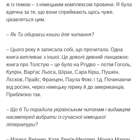
ж із темою – з німецьким комплексом провини. Я була
вдячна за те, що вони сприймають щось чуже,
цікавляться цим.
– Як Ти обираєш книги для читання?
– Цього року я записала собі, що прочитала. Одна
книга випливає з іншої. Це доволі дивний ланцюжок:
книга про Толстую – це було на Різдво – потім Гоголь,
Купрін, Варґас Льоса, Шірах, Сара Кірш, Пушкін,
Лєсков, Прайс, Францен, Паула Фокс і т.д. Починаючи
від росіян, через німецьку лірику й до американців.
Приблизно так.
– Що б Ти порадила українським читачам і видавцям
насамперед вибрати із сучасної німецької
літератури?
– Маркус Вернер, Катя Лянґе-Мюллер, Моніка Марон,