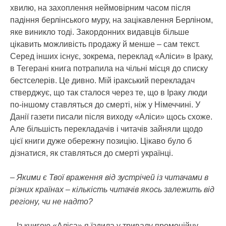
хвилю, на захоплення неймовірним часом після
падіння берлінського муру, на зацікавлення Берліном,
яке виникло тоді. Закордонних видавців більше
цікавить можливість продажу й менше – сам текст.
Серед інших існує, зокрема, переклад «Аліси» в Іраку,
в Тегерані книга потрапила на чільні місця до списку
бестселерів. Це дивно. Мій іракський перекладач
стверджує, що так сталося через те, що в Іраку люди
по-іншому ставляться до смерті, ніж у Німеччині. У
Данії газети писали після виходу «Аліси» щось схоже.
Але більшість перекладачів і читачів зайняли щодо
цієї книги дуже обережну позицію. Цікаво було б
дізнатися, як ставляться до смерті українці.
– Якими є Твої враження від зустрічей із читачами в
різних країнах – кількість читачів якось залежить від
регіону, чи не надто?
– Із книгою «Аліса» я їздила у тривалу промоційну