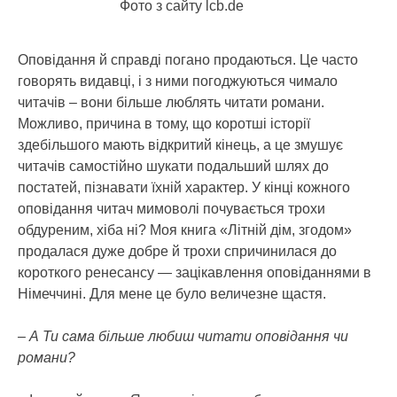
Фото з сайту lcb.de
Оповідання й справді погано продаються. Це часто
говорять видавці, і з ними погоджуються чимало
читачів – вони більше люблять читати романи.
Можливо, причина в тому, що коротші історії
здебільшого мають відкритий кінець, а це змушує
читачів самостійно шукати подальший шлях до
постатей, пізнавати їхній характер. У кінці кожного
оповідання читач мимоволі почувається трохи
обдуреним, хіба ні? Моя книга «Літній дім, згодом»
продалася дуже добре й трохи спричинилася до
короткого ренесансу — зацікавлення оповіданнями в
Німеччині. Для мене це було величезне щастя.
– А Ти сама більше любиш читати оповідання чи
романи?