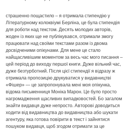
страшенно пощастило – я отримала стипендію у
Літературному колоквіумі Берліна, це була стипендія
для роботи над текстом. Десять молодих авторів,
жоден із яких ще не публікувався, отримали змогу
працювати над своїми текстами разом із двома
досвідченими опікунами. Для мене це стало
найщасливішим моментом за весь час мого писання –
цей період до виходу першої книги. Дуже вільний час,
дуже безтурботний. Після цієї стипендії я відразу ж
отримала пропозицію друкуватися у видавництві
«Фішер» — це запропонувала мені моя опікунка,
відома письменниця Моніка Марон. Це було просто
нагромадження щасливих випадковостей. Бо загалом
знайти видавця дуже непросто. Авторові доводиться
ходити від видавництва до видавництва або шукати
агентуру, яка готова повірити в текст і зайнятися
пошуком видавця, щоб згодом отримати за це