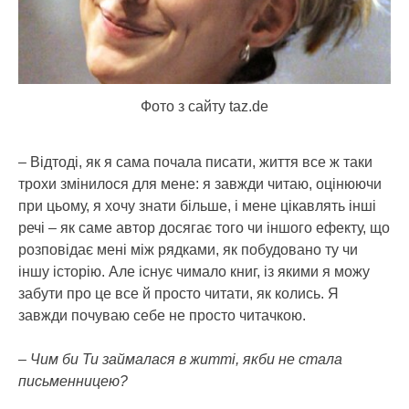
Фото з сайту taz.de
– Відтоді, як я сама почала писати, життя все ж таки
трохи змінилося для мене: я завжди читаю, оцінюючи
при цьому, я хочу знати більше, і мене цікавлять інші
речі – як саме автор досягає того чи іншого ефекту, що
розповідає мені між рядками, як побудовано ту чи
іншу історію. Але існує чимало книг, із якими я можу
забути про це все й просто читати, як колись. Я
завжди почуваю себе не просто читачкою.
– Чим би Ти займалася в житті, якби не стала
письменницею?