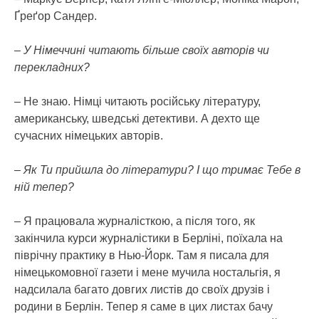
Ґреґор Сандер.
– У Німеччині читають більше своїх авторів чи
перекладних?
– Не знаю. Німці читають російську літературу,
американську, шведські детективи. А дехто ще
сучасних німецьких авторів.
– Як Ти прийшла до літератури? І що тримає Тебе в
ній тепер?
– Я працювала журналісткою, а після того, як
закінчила курси журналістики в Берліні, поїхала на
піврічну практику в Нью-Йорк. Там я писала для
німецькомовної газети і мене мучила ностальгія, я
надсилала багато довгих листів до своїх друзів і
родини в Берлін. Тепер я саме в цих листах бачу