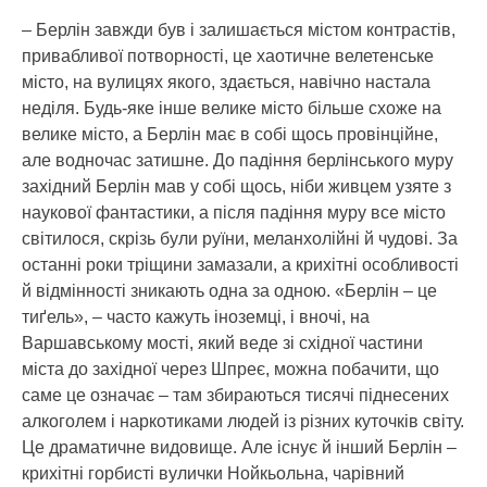
– Берлін завжди був і залишається містом контрастів,
привабливої потворності, це хаотичне велетенське
місто, на вулицях якого, здається, навічно настала
неділя. Будь-яке інше велике місто більше схоже на
велике місто, а Берлін має в собі щось провінційне,
але водночас затишне. До падіння берлінського муру
західний Берлін мав у собі щось, ніби живцем узяте з
наукової фантастики, а після падіння муру все місто
світилося, скрізь були руїни, меланхолійні й чудові. За
останні роки тріщини замазали, а крихітні особливості
й відмінності зникають одна за одною. «Берлін – це
тиґель», – часто кажуть іноземці, і вночі, на
Варшавському мості, який веде зі східної частини
міста до західної через Шпреє, можна побачити, що
саме це означає – там збираються тисячі піднесених
алкоголем і наркотиками людей із різних куточків світу.
Це драматичне видовище. Але існує й інший Берлін –
крихітні горбисті вулички Нойкьольна, чарівний