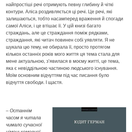
найпростіші речі отримують певну глибину й чіткі
контури. Аліса роздивляється ці речі. Це речі, які
залишаються, тобто насамперед враження й спогади
самої Аліси, і це втішає її. У цій книзі багато
страждань, але це страждання поміж рядками,
страждання, які читач повинен собі уявляти. Я не
шукала цю тему, не обирала її, просто протягом
кількох останніх років мого життя ця тема стала для
мене актуальною, з’явилася в моєму житті, це тема,
яка є невіддільною частиною людського існування.
Моїм основним відчуттям під час писання було
відчуття свободи. І щастя.
– Останнім
часом я читала
чимало сучасної
німецькомовної