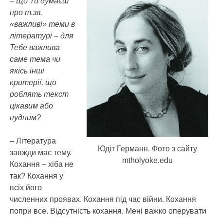
– Що Ти думаєш
про т.зв.
«важливі» теми в
літературі – для
Тебе важлива
саме тема чи
якісь інші
критерії, що
роблять текст
цікавим або
нудним?
– Література
Юдіт Германн. Фото з сайту
завжди має тему.
mtholyoke.edu
Кохання – хіба не
так? Кохання у
всіх його
численних проявах. Кохання під час війни. Кохання
попри все. Відсутність кохання. Мені важко оперувати