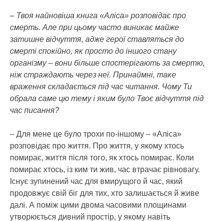
– Твоя найновіша книга «Аліса» розповідає про
смерть. Але при цьому часто виникає майже
затишне відчуття, адже герої ставляться до
смерті спокійно, як просто до іншого стану
організму – вони більше спостерігають за смертю,
ніж страждають через неї. Принаймні, таке
враження складається під час читання. Чому Ти
обрала саме цю тему і яким було Твоє відчуття під
час писання?
– Для мене це було трохи по-іншому – «Аліса»
розповідає про життя. Про життя, у якому хтось
помирає, життя після того, як хтось помирає. Коли
помирає хтось, із ким ти жив, час втрачає рівновагу.
Існує зупинений час для вмирущого й час, який
продовжує свій біг для тих, хто залишається й живе
далі. А поміж цими двома часовими площинами
утворюється дивний простір, у якому навіть