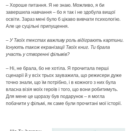
– Хороше питання. Я не знаю. Можливо, я би
завершила навчання – бо я так і не здобула вищої
освіти. Зараз мені було б цікаво вивчати психологію.
Але це суцільні припущення.
– У Твоїх текстах важливу роль відіграють картини.
Існують також екранізації Твоїх книг. Ти брала
участь у створенні фільмів?
– Ні, не брала, бо не хотіла. Я прочитала перші
сценарії й у всіх трьох зауважила, що режисери дуже
точно знали, що їм потрібно, і в кожного з них була
власна візія моїх героїв і того, що вони робитимуть.
Для мене це щоразу був подарунок – я могла
побачити у фільмі, як саме були прочитані мої історії.