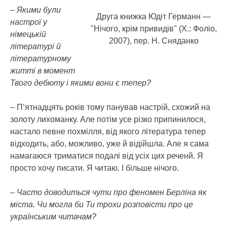
– Якими були
Друга книжка Юдіт Германн —
настрої у
"Нічого, крім привидів" (Х.: Фоліо,
німецькій
2007), пер. Н. Сняданко
літературі й
літературному
житті в момент
Твого дебюту і якими вони є тепер?
– П’ятнадцять років тому панував настрій, схожий на
золоту лихоманку. Але потім усе різко припинилося,
настало певне похмілля, від якого література тепер
відходить, або, можливо, уже й відійшла. Але я сама
намагаюся триматися подалі від усіх цих реченй. Я
просто хочу писати. Я читаю. І більше нічого.
– Часто доводиться чути про феномен Берліна як
міста. Чи могла би Ти трохи розповісти про це
українським читачам?