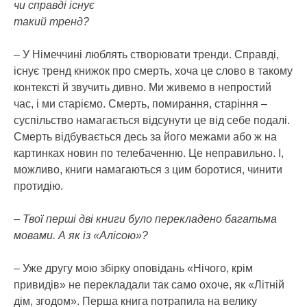
чи справді існує
такий тренд?
– У Німеччині люблять створювати тренди. Справді,
існує тренд книжок про смерть, хоча це слово в такому
контексті й звучить дивно. Ми живемо в непростий
час, і ми старіємо. Смерть, помирання, старіння –
суспільство намагається відсунути це від себе подалі.
Смерть відбувається десь за його межами або ж на
картинках новин по телебаченню. Це неправильно. І,
можливо, книги намагаються з цим боротися, чинити
протидію.
– Твої перші дві книги було перекладено багатьма
мовами. А як із «Алісою»?
– Уже другу мою збірку оповідань «Нічого, крім
привидів» не перекладали так само охоче, як «Літній
дім, згодом». Перша книга потрапила на велику