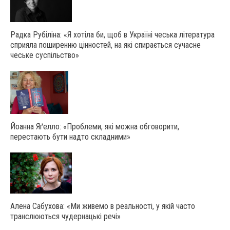
Радка Рубіліна: «Я хотіла би, щоб в Україні чеська література
сприяла поширенню цінностей, на які спирається сучасне
чеське суспільство»
Йоанна Яґелло: «Проблеми, які можна обговорити,
перестають бути надто складними»
Алена Сабухова: «Ми живемо в реальності, у якій часто
транслюються чудернацькі речі»