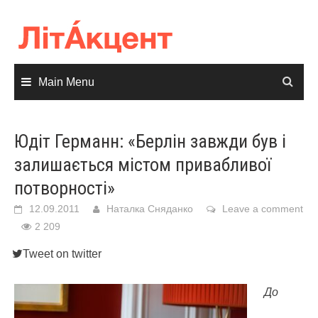
Skip
to
content
Main Menu
Юдіт Германн: «Берлін завжди був і
залишається містом привабливої
потворності»
12.09.2011
Наталка Сняданко
Leave a comment
2 209
Tweet on twitter
До