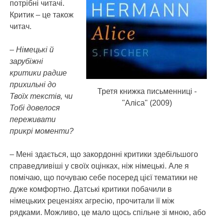
потрібні читачі.
Критик – це також
читач.
– Німецькі й
зарубіжні
критики радше
прихильні до
Третя книжка письменниці -
Твоїх текстів, чи
"Аліса" (2009)
Тобі довелося
переживати
прикрі моменти?
– Мені здається, що закордонні критики здебільшого
справедливіші у своїх оцінках, ніж німецькі. Але я
помічаю, що почуваю себе посеред цієї тематики не
дуже комфортно. Датські критики побачили в
німецьких рецензіях агресію, прочитали її між
рядками. Можливо, це мало щось спільне зі мною, або