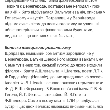
середньовічний стиль. Таким фахверковим містом
Тюрінгії є Верніґероде, розташоване неподалік гори,
на якій нібито відбувалася Вальпургієва ніч, описана у
Гетівському «Фаусті». Потрапивши у Вернігероде,
піднімаючись лісом до величного замку на узвишші
або спостерігаючи за фахверковими будинками,
видається, що опинився в якійсь казці.
Колиска німецького романтизму
Щоправда, німецький романтизм зародився не у
Верніґероде. Батьківщиною його можна вважати Єну.
Саме тут виник т.зв. єнський гурток, до якого входили
філологи, брати А.Шлегель та Ф.Шлегель, поети Л.Тік,
Ф.Гарденберг (Новаліс), до них приєднався філософ-
ідеаліст Ф.-В. Шеллінг, основоположник герменевтики
Ф.-Д.-Е.Шлейєрмахер. З Єною пов’язані імена Г.-В.-Ф.
Гегеля, Й.-Г. Фіхте… І, звичайно, Й.-В.Гете та
Ф.Шиллера. Саме в цьому місті в 1794 р. відбулася
зустріч цих двох великих німецьких письменників, яка