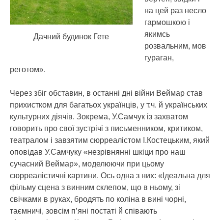
на цей раз несло
гармошкою і
якимсь
Дачний будинок Гете
розвальним, мов
гураган,
реготом».
Через збіг обставин, в останні дні війни Веймар став
прихистком для багатьох українців, у т.ч. й українських
культурних діячів. Зокрема, У.Самчук із захватом
говорить про свої зустрічі з письменником, критиком,
театралом і завзятим сюрреалістом І.Костецьким, який
оповідав У.Самчуку «незрівнянні шкіци про наш
сучасний Веймар», моделюючи при цьому
сюрреалістичні картини. Ось одна з них: «Ідеальна для
фільму сцена з винним склепом, що в ньому, зі
свічками в руках, бродять по коліна в вині чорні,
таємничі, зовсім п’яні постаті й співають