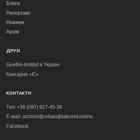
Блоги
Репортажі
Новини
Архів
ДРУЗІ
Goethe-Institut в Україні
Книгарня «Є»
КОНТАКТИ
Тел: +38 (097) 927-45-36
E-маіl: archivist[собака]litakcent.online
Facebook