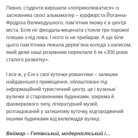
Певно, студенти вирішили «поприколюватися» із
засновника своєї альмаматер – курфюрста Йоганна-
Фрідріха Великодушного, пам’ятник якому є в центрі
міста. Біля ніг феодала-мецената стояли три порожні
пляшки з-під пива. І ніхто їх не прибирав. А ще біля
цього пам’ятника лежала дерев’яна колода з написом,
який деякі наші розумники переклали б як «300 років
сталого розвитку».
І все ж, у Єні є свої куточки романтики – залишки
найдавнішого приміщення, облаштовані під
інформаційний туристичний центр, це і вузенькі
вулички зі старовинними будинками, зокрема й
фахверкового типу, літературний музей,
розтащований у затишному куточку, відгороджений
іншими будинками від велелюддя вулиці.
Веймар – Гетівський, модерністський і…