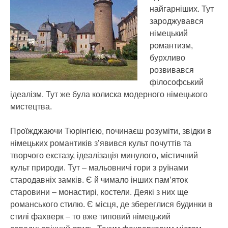
найгарніших.
Тут
зароджувався
німецький
романтизм,
бурхливо
розвивався
філософський
ідеалізм. Тут же була колиска модерного німецького
мистецтва.
Проїжджаючи Тюрінгією, починаєш розуміти, звідки в
німецьких романтиків з’явився культ почуттів та
творчого екстазу, ідеалізація минулого, містичний
культ природи. Тут – мальовничі гори з руїнами
стародавніх замків. Є й чимало інших пам’яток
старовини – монастирі, костели. Деякі з них ще
романського стилю. Є місця, де збереглися будинки в
стилі фахверк – то вже типовий німецький