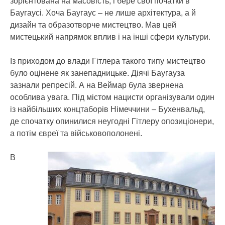
зорієнтована на масовість, і бере свої початки в
Баугаусі. Хоча Баугаус – не лише архітектура, а й
дизайн та образотворче мистецтво. Мав цей
мистецький напрямок вплив і на інші сфери культури.
Із приходом до влади Гітлера такого типу мистецтво
було оцінене як занепадницьке. Діячі Баугауза
зазнали репресій. А на Веймар була звернена
особлива увага. Під містом нацисти організували один
із найбільших концтаборів Німеччини – Бухенвальд,
де спочатку опинилися неугодні Гітлеру опозиціонери,
а потім євреї та військовополонені.
В