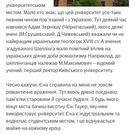
університетським
містом. Мало хто знає, що цей університет усе-таки
певним чином пов’язаний і з Україною. Тут деякий час
навчався Адам Зернікау (Чернігівський), якого деякі
вчені (М.Грушевський, Д.Чижевський) вважали чи не
найкращим українським теологом XVIII ст. А вчення
згадуваного Шеллінга мало помітний вплив на
українських діячів доби романтизму. Наприклад, до
шеллінгіанців належав М.Максимович – відомий
учений, перший ректор Київського університету.
Чесно кажучи, Єна справила на мене не зовсім
романтичне враження. Тут якось дивно поєднано
пам’ятки старовини й сучасні будівлі. З будь-якого
кінця міста бачиш висотну Єн-Тауер, яку нині
використовує університет. Єна є індустріальним та
водночас студентським містом, і це відчувається
майже на кожному кроці.