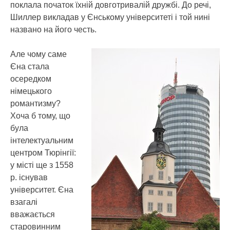
поклала початок їхній довготривалій дружбі. До речі,
Шиллер викладав у Єнському університеті і той нині
названо на його честь.
Але чому саме
Єна стала
осередком
німецького
романтизму?
Хоча б тому, що
була
інтелектуальним
центром Тюрінгії:
у місті ще з 1558
р. існував
університет. Єна
взагалі
вважається
старовинним