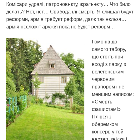
Комісари удралі, патроновнєту, жратьнєту… Что било
дєлать? Нєт, нєт… Свабода ілі смєрть! Я слишал будут
реформи, армія требуєт реформ, далє так нєльзя…
армія нєсложіт аружія пока нє будєт реформ…
Гомонів до
самого табору,
що стоїть при
вході з парку, з
велетенським
червоним
прапором і не
меншим написом:
«Смерть
фашистам!»
Плівся з
оберемком
консерв у той
вертеп, звідки і