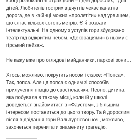
кроці різноманітні атракціони – і для дорослих, і для
дітей. Любителів гострих відчуттів чекає канатна
дорога, де в кабінці можна «пролетіти» над урвищем,
що сягає кількох сотень метрів. Є й розваги
інтелектуальні. На одному з уступів гори збудовано
театр під відкритим небом. «Декораціями» в ньому є
гірський пейзаж.
Не кажу вже про оглядові майданчики, паркові зони…
Хтось, можливо, покрутить носом і скаже: «Попса».
Так, попса. Але ця попса є одним зі способів
прилучення німців до своєї класики. Певно, дитина,
яка побувала в такому місці, коли їй у школі
доведеться знайомитися з «Фаустом», з більшим
інтересом поставиться до цього твору. Та й дорослим
після відвідання гори Вальпургієвої ночі, можливо,
захочеться перечитати знамениту трагедію.