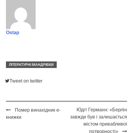
Ostap
ЛІТЕРАТУРНІ МАНДРІВКИ
Tweet on twitter
Юдіт Германн: «Берлін
Помер винахідник е-
Post
завжди був і залишається
книжки
navigation
містом привабливої
потворності»