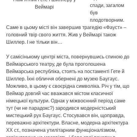
спади, загалом
Веймарі
був
плодотворним.
Саме в цьому місті він завершив трагедію «Фауст» –
головний твір свого життя. Жив у Веймарі також
Шиллер. І не тільки він…
У самісінькому центрі міста, повернувшись спиною до
Веймарського театру, де була проголошена
Веймарська республіка, стоять на постаменті Гете й
Шиллер. Їхні обличчя обернені до музею Баугаус.
Можливо, в цьому є своєрідна символіка. Річ у тім, що
Веймар довгий час вважався містом класичної
німецької культури. Однак у міжвоєнний період саме
тут (чи не парадокс?) зародився модерністський
мистецький рух Баугаус. Стосувався він, щоправда,
переважно архітектури. Власне, модерна архітектура
ХХ ст., позначена утилітарним функціоналізмом,