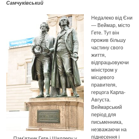
Самчуківський
Недалеко від Єни
— Веймар, місто
Гете. Тут він
прожив більшу
частину свого
життя,
відпрацьовуючи
міністром у
місцевого
правителя,
герцога Карла-
Августа.
Веймарський
період для
письменника,
незважаючи на
піднесення і
Пам’ятник Гете і Шиллеру у