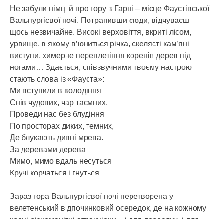
Не забули німці й про гору в Гарці – місце Фаустівської
Вальпургієвої ночі. Потрапивши сюди, відчуваєш
щось незвичайне. Високі верховіття, вкриті лісом,
урвище, в якому в’юниться річка, скелясті кам’яні
виступи, химерне переплетіння коренів дерев під
ногами… Здається, співзвучними твоєму настрою
стають слова із «Фауста»:
Ми вступили в володіння
Снів чудових, чар таємних.
Проведи нас без блудіння
По просторах диких, темних,
Де блукають дивні мрева.
За деревами дерева
Мимо, мимо вдаль несуться
Кручі корчаться і гнуться…
Зараз гора Вальпургієвої ночі перетворена у
велетенський відпочинковий осередок, де на кожному