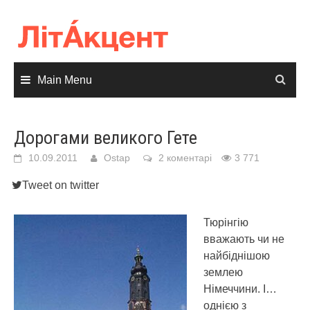
Skip
to
content
Main Menu
Дорогами великого Гете
10.09.2011
Ostap
2 коментарі
3 771
Tweet on twitter
Тюрінгію
вважають чи не
найбіднішою
землею
Німеччини. І…
однією з