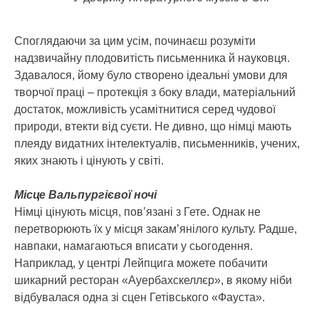
Споглядаючи за цим усім, починаєш розуміти
надзвичайну плодовитість письменника й науковця.
Здавалося, йому було створено ідеальні умови для
творчої праці – протекція з боку влади, матеріальний
достаток, можливість усамітнитися серед чудової
природи, втекти від суєти. Не дивно, що німці мають
плеяду видатних інтелектуалів, письменників, учених,
яких знають і цінують у світі.
Місце Вальпургієвої ночі
Німці цінують місця, пов’язані з Гете. Однак не
перетворюють їх у місця закам’янілого культу. Радше,
навпаки, намагаються вписати у сьогодення.
Наприклад, у центрі Лейпцига можете побачити
шикарний ресторан «Ауербахскеллєр», в якому ніби
відбувалася одна зі сцен Гетівського «Фауста».