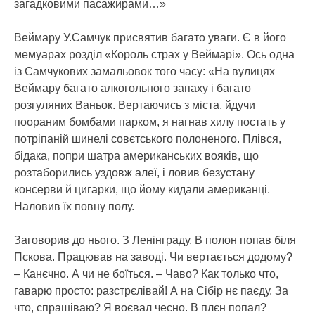
загадковими пасажирами…»
Веймару У.Самчук присвятив багато уваги. Є в його
мемуарах розділ «Король страх у Веймарі». Ось одна
із Самчукових замальовок того часу: «На вулицях
Веймару багато алкогольного запаху і багато
розгуляних Ваньок. Вертаючись з міста, йдучи
поораним бомбами парком, я нагнав хилу постать у
потріпаній шинелі совєтського полоненого. Плівся,
бідака, попри шатра американських вояків, що
розтаборились уздовж алеї, і ловив безустану
консерви й цигарки, що йому кидали американці.
Наловив їх повну полу.
Заговорив до нього. З Ленінграду. В полон попав біля
Пскова. Працював на заводі. Чи вертається додому?
– Канєчно. А чи не боїться. – Чаво? Как только что,
гаварю просто: разстрєлівай! А на Сібір нє паєду. За
что, спрашіваю? Я воєвал чесно. В плєн попал?