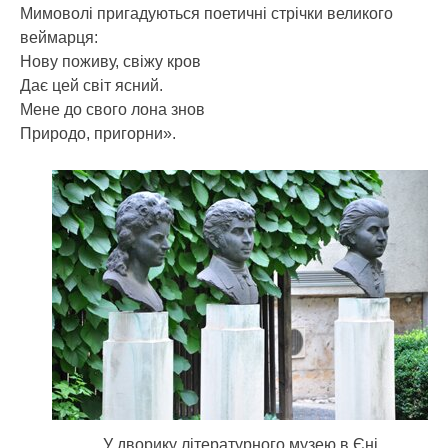
Мимоволі пригадуються поетичні стрічки великого
веймарця:
Нову поживу, свіжу кров
Дає цей світ ясний.
Мене до свого лона знов
Природо, пригорни».
У дворику літературного музею в Єні