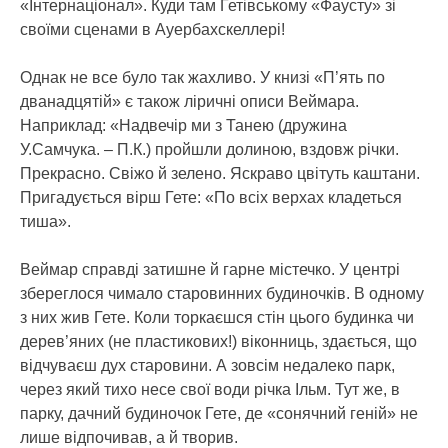
«Інтернаціонал». Куди там Гетівському «Фаусту» зі
своїми сценами в Ауербахскеллері!
Однак не все було так жахливо. У книзі «П’ять по
дванадцятій» є також ліричні описи Веймара.
Наприклад: «Надвечір ми з Танею (дружина
У.Самчука. – П.К.) пройшли долиною, вздовж річки.
Прекрасно. Свіжо й зелено. Яскраво цвітуть каштани.
Пригадується вірш Гете: «По всіх верхах кладеться
тиша».
Веймар справді затишне й гарне містечко. У центрі
збереглося чимало старовинних будиночків. В одному
з них жив Гете. Коли торкаєшся стін цього будинка чи
дерев’яних (не пластикових!) віконниць, здається, що
відчуваєш дух старовини. А зовсім недалеко парк,
через який тихо несе свої води річка Ільм. Тут же, в
парку, дачний будиночок Гете, де «сонячний геній» не
лише відпочивав, а й творив.