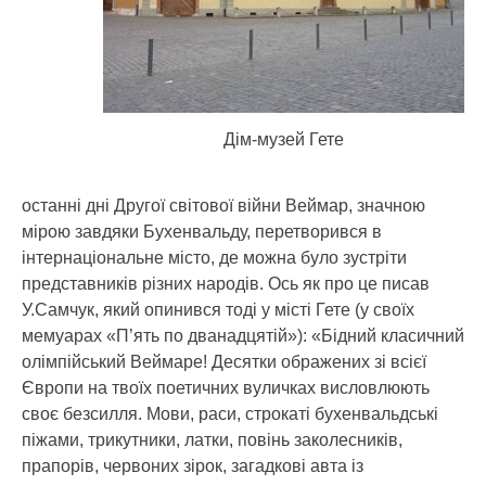
Дім-музей Гете
останні дні Другої світової війни Веймар, значною
мірою завдяки Бухенвальду, перетворився в
інтернаціональне місто, де можна було зустріти
представників різних народів. Ось як про це писав
У.Самчук, який опинився тоді у місті Гете (у своїх
мемуарах «П’ять по дванадцятій»): «Бідний класичний
олімпійський Веймаре! Десятки ображених зі всієї
Європи на твоїх поетичних вуличках висловлюють
своє безсилля. Мови, раси, строкаті бухенвальдські
піжами, трикутники, латки, повінь заколесників,
прапорів, червоних зірок, загадкові авта із