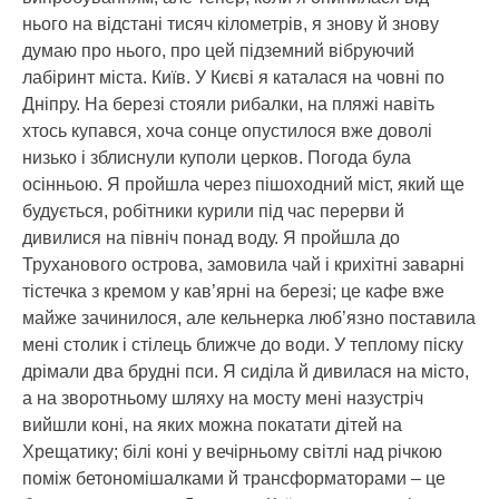
нього на відстані тисяч кілометрів, я знову й знову
думаю про нього, про цей підземний вібруючий
лабіринт міста. Київ. У Києві я каталася на човні по
Дніпру. На березі стояли рибалки, на пляжі навіть
хтось купався, хоча сонце опустилося вже доволі
низько і зблиснули куполи церков. Погода була
осінньою. Я пройшла через пішоходний міст, який ще
будується, робітники курили під час перерви й
дивилися на північ понад воду. Я пройшла до
Труханового острова, замовила чай і крихітні заварні
тістечка з кремом у кав’ярні на березі; це кафе вже
майже зачинилося, але кельнерка люб’язно поставила
мені столик і стілець ближче до води. У теплому піску
дрімали два брудні пси. Я сиділа й дивилася на місто,
а на зворотньому шляху на мосту мені назустріч
вийшли коні, на яких можна покатати дітей на
Хрещатику; білі коні у вечірньому світлі над річкою
поміж бетономішалками й трансформаторами – це