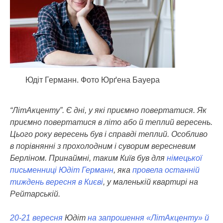
Юдіт Германн. Фото Юрґена Бауера
“ЛітАкценту”. Є дні, у які приємно повертатися. Як
приємно повертатися в літо або й теплий вересень.
Цього року вересень був і справді теплий. Особливо
в порівнянні з прохолодним і суворим вересневим
Берліном. Принаймні, таким Київ був для
німецької
письменниці
Юдіт Германн
, яка
провела останній
тиждень вересня в Києві
, у маленькій квартирі на
Рейтарській.
20-21 вересня
Юдіт
на запрошення «ЛітАкценту» й