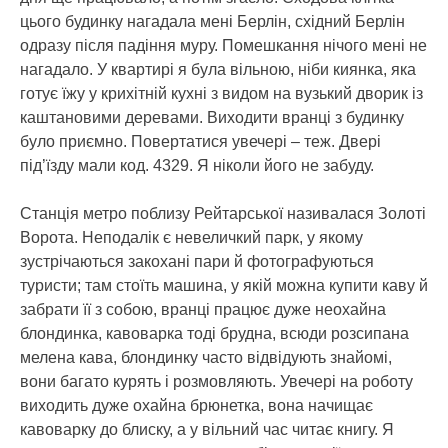
цього будинку нагадала мені Берлін, східний Берлін
одразу після падіння муру. Помешкання нічого мені не
нагадало. У квартирі я була вільною, ніби киянка, яка
готує їжу у крихітній кухні з видом на вузький дворик із
каштановими деревами. Виходити вранці з будинку
було приємно. Повертатися увечері – теж. Двері
під’їзду мали код. 4329. Я ніколи його не забуду.
Станція метро поблизу Рейтарської називалася Золоті
Ворота. Неподалік є невеличкий парк, у якому
зустрічаються закохані пари й фотографуються
туристи; там стоїть машина, у якій можна купити каву й
забрати її з собою, вранці працює дуже неохайна
блондинка, кавоварка тоді брудна, всюди розсипана
мелена кава, блондинку часто відвідують знайомі,
вони багато курять і розмовляють. Увечері на роботу
виходить дуже охайна брюнетка, вона начищає
кавоварку до блиску, а у вільний час читає книгу. Я