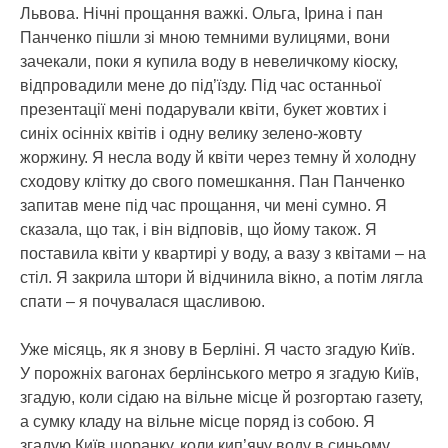
Львова. Нічні прощання важкі. Ольга, Ірина і пан
Панченко пішли зі мною темними вулицями, вони
зачекали, поки я купила воду в невеличкому кіоску,
відпровадили мене до під’їзду. Під час останньої
презентації мені подарували квіти, букет жовтих і
синіх осінніх квітів і одну велику зелено-жовту
жоржину. Я несла воду й квіти через темну й холодну
сходову клітку до свого помешкання. Пан Панченко
запитав мене під час прощання, чи мені сумно. Я
сказала, що так, і він відповів, що йому також. Я
поставила квіти у квартирі у воду, а вазу з квітами – на
стіл. Я закрила штори й відчинила вікно, а потім лягла
спати – я почувалася щасливою.
Уже місяць, як я знову в Берліні. Я часто згадую Київ.
У порожніх вагонах берлінського метро я згадую Київ,
згадую, коли сідаю на вільне місце й розгортаю газету,
а сумку кладу на вільне місце поряд із собою. Я
згадую Київ щоранку, коли кип’ячу воду в синьому