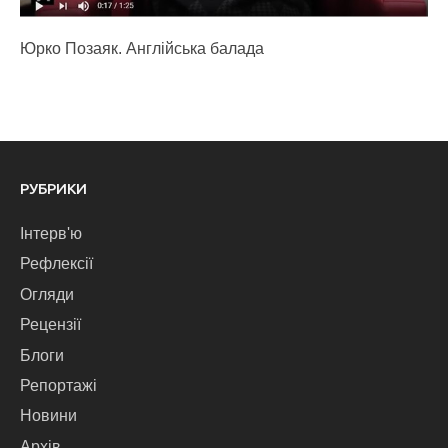
Юрко Позаяк. Англійська балада
РУБРИКИ
Інтерв'ю
Рефлексії
Огляди
Рецензії
Блоги
Репортажі
Новини
Архів