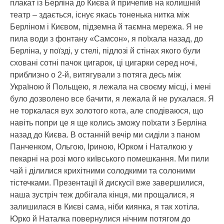
плакат із Берліна до Києва й причепив на колишній
театр – здається, існує якась тоненька нитка між
Берліном і Києвом, підземна й таємна мережа. Я не
пила води з фонтану «Самсон», я поїхала назад, до
Берліна, у поїзді, у стелі, підлозі й стінах якого були
сховані сотні пачок цигарок, ці цигарки серед ночі,
приблизно о 2-й, витягували з потяга десь між
Україною й Польщею, я лежала на своєму місці, і мені
було дозволено все бачити, я лежала й не рухалася. Я
не торкалася вух золотого кота, але сподіваюся, що
навіть попри це я ще колись зможу поїхати з Берліна
назад до Києва. В останній вечір ми сиділи з паном
Панченком, Ольгою, Іриною, Юрком і Наталкою у
пекарні на розі мого київського помешкання. Ми пили
чай і ділилися крихітними солодкими та солоними
тістечками. Презентації й дискусії вже завершилися,
наша зустріч теж добігала кінця, ми прощалися, я
залишилася в Києві сама, ніби киянка, я так хотіла.
Юрко й Наталка повернулися нічним потягом до