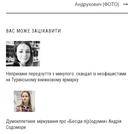
Post
Андрухович (ФОТО)
navigation
ВАС МОЖЕ ЗАЦІКАВИТИ
Неприємне передчуття з минулого: скандал із неофашистами
на Туринському книжковому ярмарку
Думокплетіння: міркування про «Бесіди п(р)одумки» Андрія
Содомори