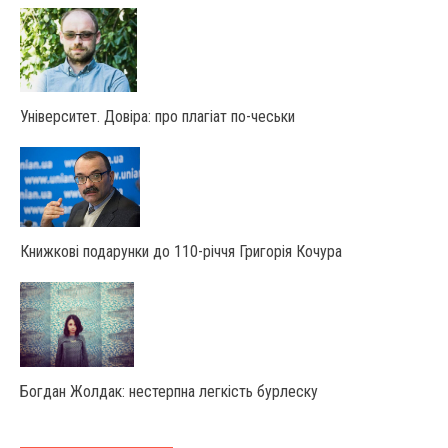
Університет. Довіра: про плагіат по-чеськи
Книжкові подарунки до 110-річчя Григорія Кочура
Богдан Жолдак: нестерпна легкість бурлеску