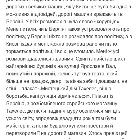
дорогих і великих машин, як у Києві, це була би одна з
можливих відповідей, дорогі машини вражають і в
Берліні. У всіх розмовах я чула слово «корупція».
Мене питали, чи в Берліні також усі розмовляють про
політику, у Берліні ніхто не розмовляє про політику, а в
Києві, казали мені, кожна розмова рано чи пізно
торкається політики, і всіх це втомило. Мені ж усі
розмови здавалися жвавими. Один із найстаріших і
найгарніших будинків на вулиці Ярославів Вал,
покинутий і порожній, колись тут був театр, який
більше не працює, двері та вікна забиті дошками, на
стіні – плакат «Мистецький дім Тахелес, вічна
боротьба, капітуляція відміняється». Плакат із
Берліна, з розбомбленого єврейського магазину
Тахелес, де після падіння муру оселилися митці з
усього світу, впродовж двадцяти років там були
майстерні, а потім будівлю купили інвестори й
перетворили її на дорогий магазин. Хтось привіз цей