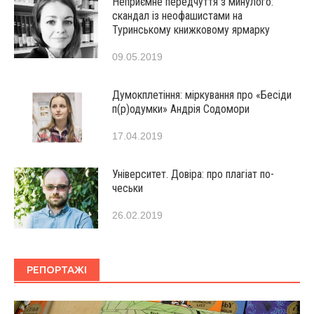
Неприємне передчуття з минулого:
скандал із неофашистами на
Туринському книжковому ярмарку
09.05.2019
Думокплетіння: міркування про «Бесіди
п(р)одумки» Андрія Содомори
17.04.2019
Університет. Довіра: про плагіат по-
чеськи
26.02.2019
РЕПОРТАЖІ