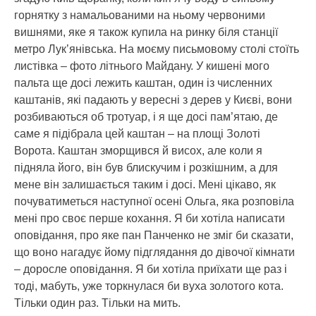
горнятку з намальованими на ньому червоними
вишнями, яке я також купила на ринку біля станції
метро Лук’янівська. На моєму письмовому столі стоїть
листівка – фото літнього Майдану. У кишені мого
пальта ще досі лежить каштан, один із численних
каштанів, які падають у вересні з дерев у Києві, вони
розбиваються об тротуар, і я ще досі пам’ятаю, де
саме я підібрала цей каштан – на площі Золоті
Ворота. Каштан зморщився й висох, але коли я
підняла його, він був блискучим і розкішним, а для
мене він залишається таким і досі. Мені цікаво, як
почуватиметься наступної осені Ольга, яка розповіла
мені про своє перше кохання. Я би хотіла написати
оповідання, про яке пан Панченко не зміг би сказати,
що воно нагадує йому підглядання до дівочої кімнати
– доросле оповідання. Я би хотіла приїхати ще раз і
тоді, мабуть, уже торкнулася би вуха золотого кота.
Тільки один раз. Тільки на мить.