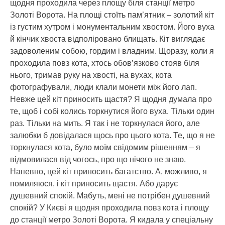
щодня проходила через площу біля станції метро
Золоті Ворота. На площі стоїть пам’ятник – золотий кіт
із густим хутром і монументальним хвостом. Його вуха
й кінчик хвоста відполіровано блищать. Кіт виглядає
задоволеним собою, гордим і владним. Щоразу, коли я
проходила повз кота, хтось обов’язково стояв біля
нього, тримав руку на хвості, на вухах, кота
фотографували, люди клали монети між його лап.
Невже цей кіт приносить щастя? Я щодня думала про
те, щоб і собі колись торкнутися його вуха. Тільки один
раз. Тільки на мить. Я так і не торкнулася його, але
залюбки б довідалася щось про цього кота. Те, що я не
торкнулася кота, було моїм свідомим рішенням – я
відмовилася від чогось, про що нічого не знаю.
Напевно, цей кіт приносить багатство. А, можливо, я
помиляюся, і кіт приносить щастя. Або дарує
душевний спокій. Мабуть, мені не потрібен душевний
спокій? У Києві я щодня проходила повз кота і площу
до станції метро Золоті Ворота. Я кидала у спеціальну