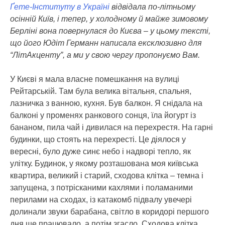
Ґете-Інституту в Україні
відвідала по-літньому
осінній Київ, і тепер, у холодному й майже зимовому
Берліні вона повернулася до Києва – у цьому тексті,
що його Юдіт Германн написала ексклюзивно для
“ЛітАкценту”, а ми у свою чергу пропонуємо Вам.
У Києві я мала власне помешкання на вулиці
Рейтарській. Там була велика вітальня, спальня,
лазничка з ванною, кухня. Був балкон. Я снідала на
балконі у променях ранкового сонця, їла йогурт із
бананом, пила чай і дивилася на перехрестя. На гарні
будинки, що стоять на перехресті. Це діялося у
вересні, було дуже синє небо і надворі тепло, як
улітку. Будинок, у якому розташована моя київська
квартира, великий і старий, сходова клітка – темна і
запущена, з потрісканими кахлями і поламаними
перилами на сходах, із катакомб підвалу увечері
долинали звуки барабана, світло в коридорі першого
дня ще працювало, а потім згасло. Сходова клітка