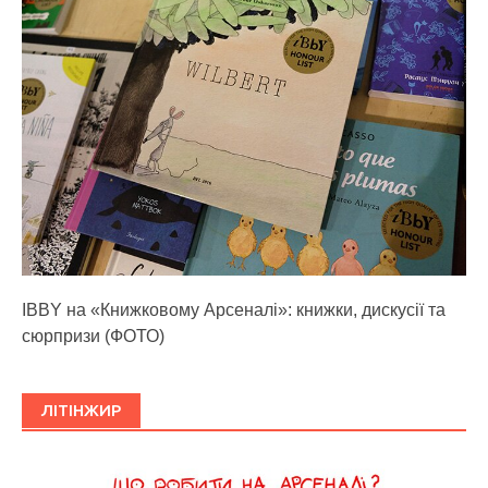
IBBY на «Книжковому Арсеналі»: книжки, дискусії та
сюрпризи (ФОТО)
ЛІТІНЖИР