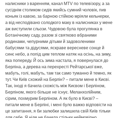
налисники з варенням, канал MTV по телевізору, а за
сусіднім столиком сидів якийсь сумний чоловік, пив
коньяк із кавою, за барною стійкою мріяли кельнерки,
а від несподівано солодкого маку в налисниках у мене
аж виступили сльози. Чудовою була прогулянка в
Ботанічному саду, разом зі святково вбраними
родинами, чепурними дітьми й задоволеними
бабусями та дідусями, яскраве вересневе сонце й
синє небо, а попід цим теплом натяк на осінь, на зиму,
яка попереду. Й ось зима настала, я повернулася до
Берліна, а дерева на перехресті Рейтарської вже,
мабуть, голі, мабуть, там так само туманно й темно, як
тут. Чи Київ схожий на Берлін? – питали мене в Києві.
Так, іноді я бачила схожість між Києвом і Берліном,
Берліном, якого більше не існує. Меланхолійним,
сірим, похмурим Берліном. А як було в Києві? –
питали мене в Берліні, і мені було важко відповісти на
це запитання, я би залюбки залишила свій Київ тільки
для себе. Я ніде не бачила стільки неймовірно