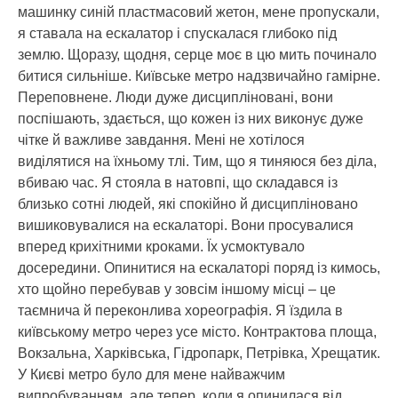
машинку синій пластмасовий жетон, мене пропускали,
я ставала на ескалатор і спускалася глибоко під
землю. Щоразу, щодня, серце моє в цю мить починало
битися сильніше. Київське метро надзвичайно гамірне.
Переповнене. Люди дуже дисципліновані, вони
поспішають, здається, що кожен із них виконує дуже
чітке й важливе завдання. Мені не хотілося
виділятися на їхньому тлі. Тим, що я тиняюся без діла,
вбиваю час. Я стояла в натовпі, що складався із
близько сотні людей, які спокійно й дисципліновано
вишиковувалися на ескалаторі. Вони просувалися
вперед крихітними кроками. Їх усмоктувало
досередини. Опинитися на ескалаторі поряд із кимось,
хто щойно перебував у зовсім іншому місці – це
таємнича й переконлива хореографія. Я їздила в
київському метро через усе місто. Контрактова площа,
Вокзальна, Харківська, Гідропарк, Петрівка, Хрещатик.
У Києві метро було для мене найважчим
випробуванням, але тепер, коли я опинилася від