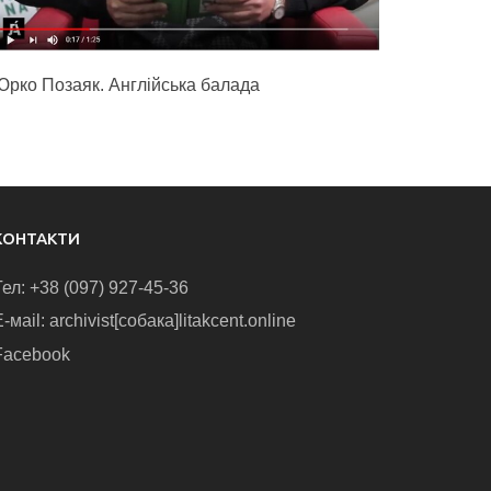
Юрко Позаяк. Англійська балада
КОНТАКТИ
Тел: +38 (097) 927-45-36
-маіl: archivist[собака]litakcent.online
Facebook