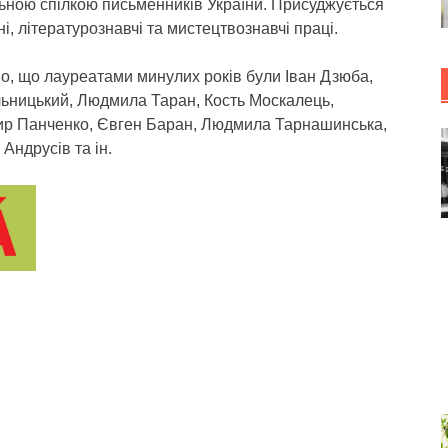
ьною спілкою письменників України. Присуджується
ні, літературознавчі та мистецтвознавчі праці.
о, що лауреатами минулих років були Іван Дзюба,
льницький, Людмила Таран, Кость Москалець,
р Панченко, Євген Баран, Людмила Тарнашинська,
Андрусів та ін.