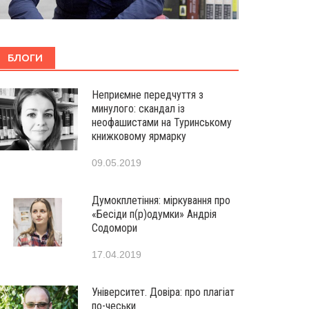
БЛОГИ
Неприємне передчуття з
минулого: скандал із
неофашистами на Туринському
книжковому ярмарку
09.05.2019
Думокплетіння: міркування про
«Бесіди п(р)одумки» Андрія
Содомори
17.04.2019
Університет. Довіра: про плагіат
по-чеськи