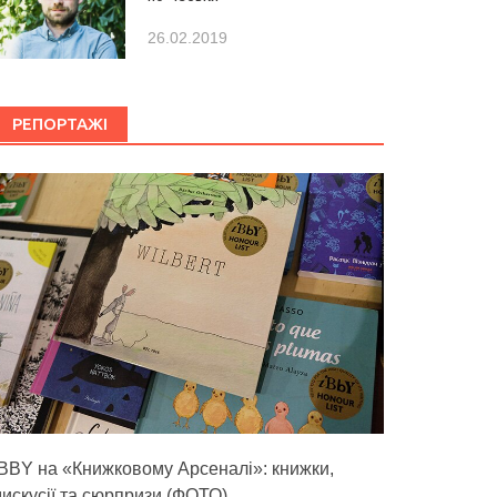
26.02.2019
РЕПОРТАЖІ
IBBY на «Книжковому Арсеналі»: книжки,
дискусії та сюрпризи (ФОТО)