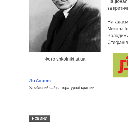
Націонал
за критич
Нагадаєм
Микола І
Володими
Стефанія 
Фото shkolniki.at.ua
ЛітАкцент
Улюблений сайт літературної критики
НОВИНИ