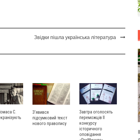
Звідки пішла українська література
Томаса С.
Завтра оголосять
З’явився
екранізують
переможців ІІ
підсумковий текст
конкурсу
нового правопису
історичного
оповідання
«ProМинуле»