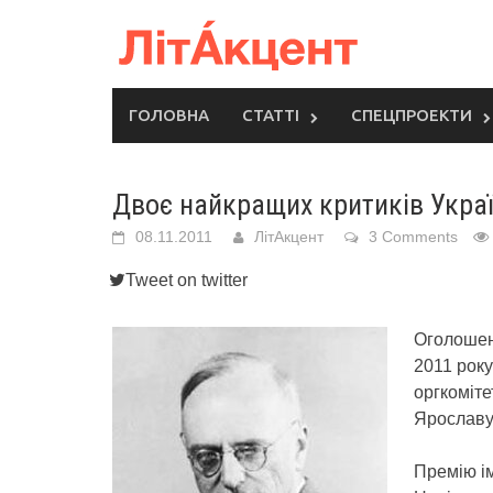
Skip
to
content
ГОЛОВНА
СТАТТІ
СПЕЦПРОЕКТИ
Двоє найкращих критиків Укра
08.11.2011
ЛітАкцент
3 Comments
Tweet on twitter
Оголошен
2011 року
оргкоміте
Ярославу
Премію ім