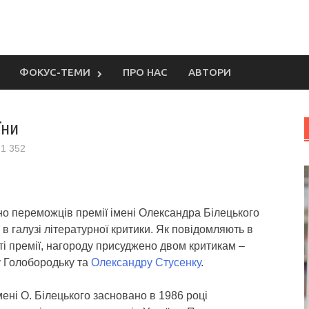
ФОКУС-ТЕМИ
ПРО НАС
АВТОРИ
їни
1 352
о переможців премії імені Олександра Білецького
 в галузі літературної критики.
Як повідомляють в
ті премії, нагороду присуджено двом критикам –
 Голобородьку та
Олександру Стусенку
.
ені О. Білецького засновано в 1986 році