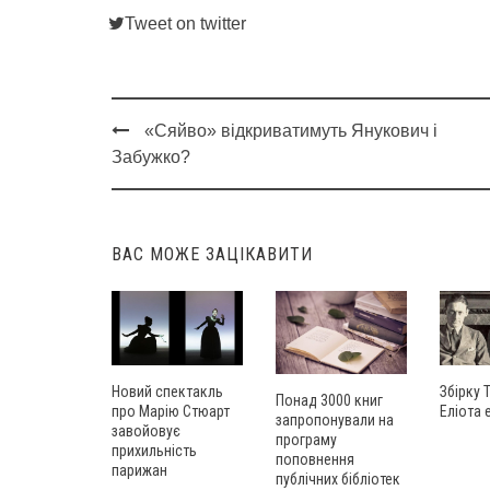
Tweet on twitter
«Сяйво» відкриватимуть Янукович і
Post
Забужко?
navigation
ВАС МОЖЕ ЗАЦІКАВИТИ
Збірку 
Новий спектакль
Понад 3000 книг
Еліота 
про Марію Стюарт
запропонували на
завойовує
програму
прихильність
поповнення
парижан
публічних бібліотек