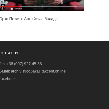
Юрко Позаяк. Англійська балада
КОНТАКТИ
Тел: +38 (097) 927-45-36
-маіl: archivist[собака]litakcent.online
Facebook