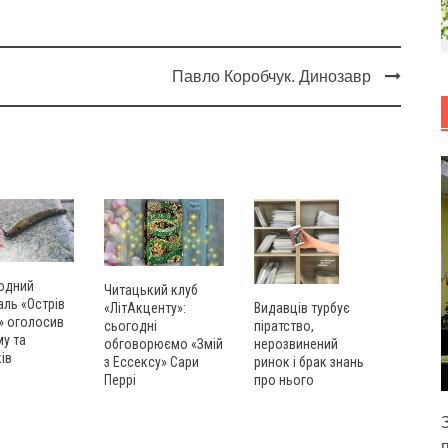
Павло Коробчук. Динозавр
одний
Читацький клуб
ль «Острів
«ЛітАкценту»:
Видавців турбує
» оголосив
сьогодні
піратство,
у та
обговорюємо «Змій
нерозвинений
ів
з Ессексу» Сари
ринок і брак знань
Перрі
про нього