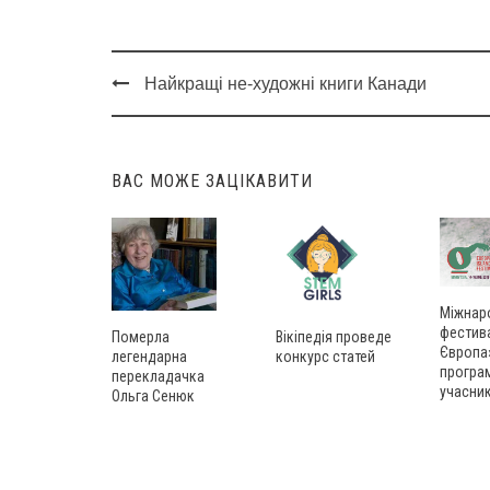
Найкращі не-художні книги Канади
Post
navigation
ВАС МОЖЕ ЗАЦІКАВИТИ
Міжнар
фестива
Померла
Вікіпедія проведе
Європа
легендарна
конкурс статей
програм
перекладачка
учасник
Ольга Сенюк