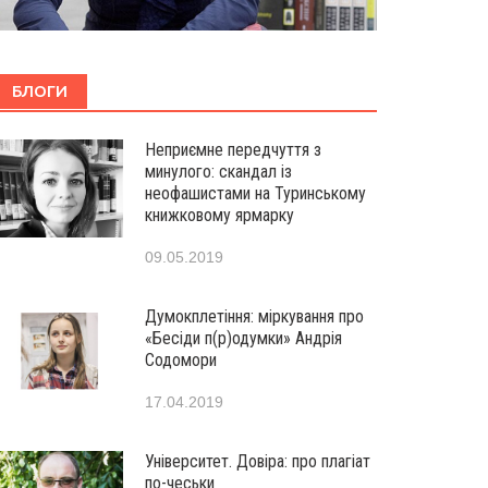
БЛОГИ
Неприємне передчуття з
минулого: скандал із
неофашистами на Туринському
книжковому ярмарку
09.05.2019
Думокплетіння: міркування про
«Бесіди п(р)одумки» Андрія
Содомори
17.04.2019
Університет. Довіра: про плагіат
по-чеськи