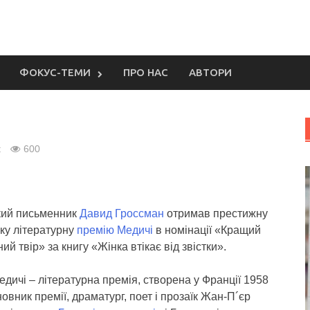
ФОКУС-ТЕМИ
ПРО НАС
АВТОРИ
t
600
ький письменник
Давид Гроссман
отримав престижну
ку літературну
премію Медичі
в номінації «Кращий
ий твір» за книгу «Жінка втікає від звістки».
дичі – літературна премія, створена у Франції 1958
новник премії, драматург, поет і прозаїк Жан-П´єр