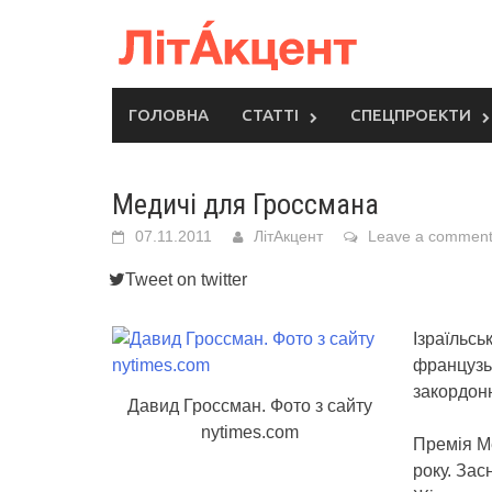
Skip
to
content
ГОЛОВНА
СТАТТІ
СПЕЦПРОЕКТИ
Медичі для Гроссмана
07.11.2011
ЛітАкцент
Leave a commen
Tweet on twitter
Ізраїльс
французь
закордонн
Давид Гроссман. Фото з сайту
nytimes.com
Премія Ме
року. Зас