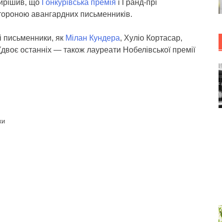
вирішив, що
Гонкурівська премія
і Гранд-прі
стороною авангардних письменників.
і письменники, як
Мілан Кундера
, Хуліо Кортасар,
(двоє останніх — також лауреати Нобелівської премії
ки