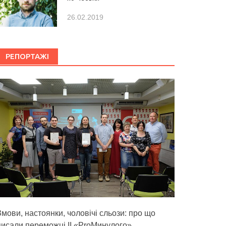
26.02.2019
РЕПОРТАЖІ
Змови, настоянки, чоловічі сльози: про що
писали переможці ІІ «ProМинулого»