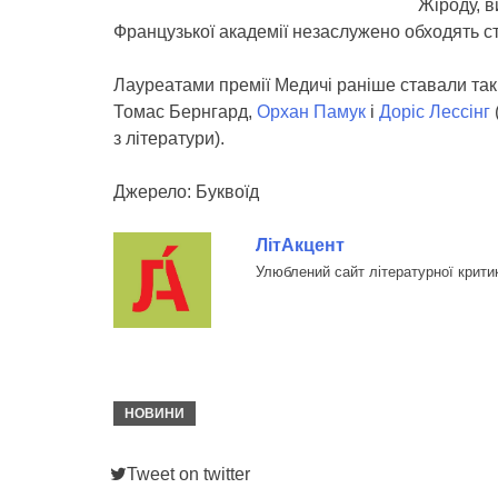
Жіроду, 
Французької академії незаслужено обходять 
Лауреатами премії Медичі раніше ставали так
Томас Бернгард,
Орхан Памук
і
Доріс Лессінг
з літератури).
Джерело: Буквоїд
ЛітАкцент
Улюблений сайт літературної крити
НОВИНИ
Tweet on twitter