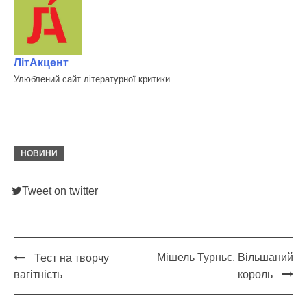
ЛітАкцент
Улюблений сайт літературної критики
НОВИНИ
Tweet on twitter
Мішель Турньє. Вільшаний
Тест на творчу
Post
вагітність
король
navigation