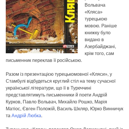
Вольвача
«Кляса»
турецькою
мовою.
Раніше
книжку було
видано в
Азербайджані,
крім того, сам
письменник переклав її російською.
Разом із презентацією турецькомовної «Кляси», у
Стамбулі відбудеться круглий стіл на тему сучасної
української літератури, що її в Туреччині
представлятимуть письменники й поети Андрій
Курков, Павло Вольвач, Михайло Рошко, Марія
Матіос, Євген Положій, Василь Шкляр, Юрко Винничук
та
Андрій Любка
.