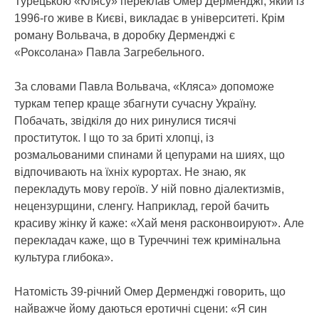
Турецькою «Клясу» переклав Омер Дерменджі, який із
1996-го живе в Києві, викладає в університеті. Крім
роману Вольвача, в доробку Дерменджі є
«Роксолана» Павла Загребельного.
За словами Павла Вольвача, «Кляса» допоможе
туркам тепер краще збагнути сучасну Україну.
Побачать, звідкіля до них ринулися тисячі
проституток. І що то за бриті хлопці, із
розмальованими спинами й цепурами на шиях, що
відпочивають на їхніх курортах. Не знаю, як
перекладуть мову героїв. У ній повно діалектизмів,
нецензурщини, сленгу. Наприклад, герой бачить
красиву жінку й каже: «Хай меня расконвоируют». Але
перекладач каже, що в Туреччині теж кримінальна
культура глибока».
Натомість 39-річний Омер Дерменджі говорить, що
найважче йому даються еротичні сцени: «Я син