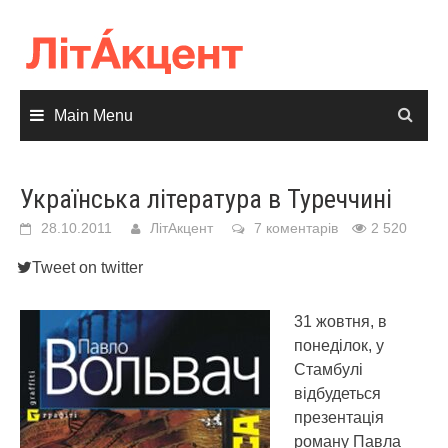
Skip
to
content
Main Menu
Українська література в Туреччині
28.10.2011
ЛітАкцент
7 коментарів
2 520
Tweet on twitter
31 жовтня, в
понеділок, у
Стамбулі
відбудеться
презентація
роману Павла