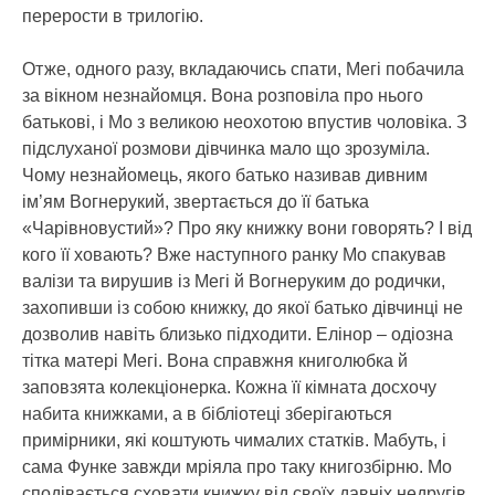
перерости в трилогію.
Отже, одного разу, вкладаючись спати, Мегі побачила
за вікном незнайомця. Вона розповіла про нього
батькові, і Мо з великою неохотою впустив чоловіка. З
підслуханої розмови дівчинка мало що зрозуміла.
Чому незнайомець, якого батько називав дивним
ім’ям Вогнерукий, звертається до її батька
«Чарівновустий»? Про яку книжку вони говорять? І від
кого її ховають? Вже наступного ранку Мо спакував
валізи та вирушив із Мегі й Вогнеруким до родички,
захопивши із собою книжку, до якої батько дівчинці не
дозволив навіть близько підходити. Елінор – одіозна
тітка матері Мегі. Вона справжня книголюбка й
заповзята колекціонерка. Кожна її кімната досхочу
набита книжками, а в бібліотеці зберігаються
примірники, які коштують чималих статків. Мабуть, і
сама Функе завжди мріяла про таку книгозбірню. Мо
сподівається сховати книжку від своїх давніх недругів