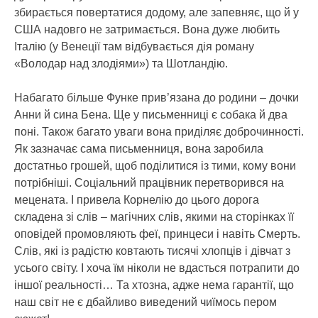
збирається повертатися додому, але запевняє, що й у
США надовго не затримається. Вона дуже любить
Італію (у Венеції там відбувається дія роману
«Володар над злодіями») та Шотландію.
Набагато більше Функе прив’язана до родини – дочки
Анни й сина Бена. Ще у письменниці є собака й два
поні. Також багато уваги вона приділяє доброчинності.
Як зазначає сама письменниця, вона заробила
достатньо грошей, щоб поділитися із тими, кому вони
потрібніші. Соціальний працівник перетворився на
мецената. І привела Корнелію до цього дорога
складена зі слів – магічних слів, якими на сторінках її
оповідей промовляють феї, принцеси і навіть Смерть.
Слів, які із радістю ковтають тисячі хлопців і дівчат з
усього світу. І хоча їм ніколи не вдасться потрапити до
іншої реальності… Та хтозна, адже нема гарантії, що
наш світ не є дбайливо виведений чиїмось пером