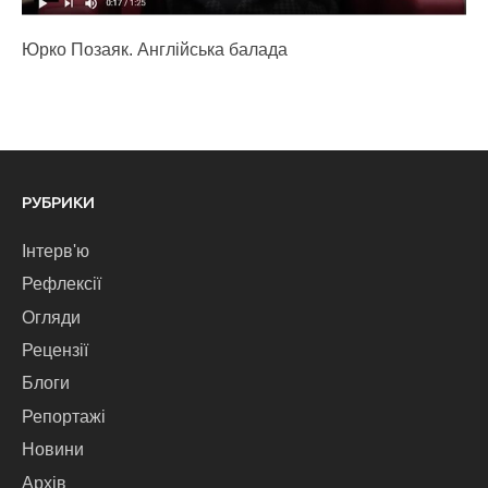
Юрко Позаяк. Англійська балада
РУБРИКИ
Інтерв'ю
Рефлексії
Огляди
Рецензії
Блоги
Репортажі
Новини
Архів