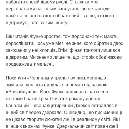
набагато спокійнішому руслі. Стосунки між
персонажами настільки заплутані, що не завжди
пам’ятаєш, хто на кого ображений і за що, хто кого
підтримує, і хто за ким шпигує.
Вік читачів Функе зростає, тож персонажі теж мають
дорослішати. І ось уже Мегі не знає, кого обрати з двох
закоханих у неї хлопців. Втім, фінал трилогії лишився
відкритим. Ми знаємо лише те, що історія обов’язково
продовжуватиметься…
Покинути «Чорнильну трилогію» письменницю
змусила ідея, яка вилилася в роман під назвою
«Відчайдушні». Його Функе написала, натхнена
казками братів Грім. Початок роману доволі
банальний – дванадцятирічний Джекоб потрапляє в
інший світ через дзеркало. Очевидно, що письменниці
не цікаво творити сюжетні лінії в реальному світі. Як і
в інших книжках Функе, Дзеркальний світ повен фей