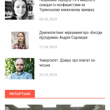
скандал із неофашистами на
Туринському книжковому ярмарку
09.05.2019
Думокплетіння: міркування про «Бесіди
п(р)одумки» Андрія Содомори
17.04.2019
Університет. Довіра: про плагіат по-
чеськи
26.02.2019
РЕПОРТАЖІ