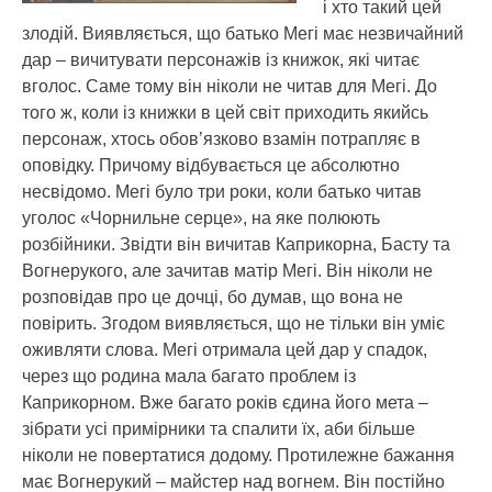
і хто такий цей
злодій. Виявляється, що батько Мегі має незвичайний
дар – вичитувати персонажів із книжок, які читає
вголос. Саме тому він ніколи не читав для Мегі. До
того ж, коли із книжки в цей світ приходить якийсь
персонаж, хтось обов’язково взамін потрапляє в
оповідку. Причому відбувається це абсолютно
несвідомо. Мегі було три роки, коли батько читав
уголос «Чорнильне серце», на яке полюють
розбійники. Звідти він вичитав Каприкорна, Басту та
Вогнерукого, але зачитав матір Мегі. Він ніколи не
розповідав про це дочці, бо думав, що вона не
повірить. Згодом виявляється, що не тільки він уміє
оживляти слова. Мегі отримала цей дар у спадок,
через що родина мала багато проблем із
Каприкорном. Вже багато років єдина його мета –
зібрати усі примірники та спалити їх, аби більше
ніколи не повертатися додому. Протилежне бажання
має Вогнерукий – майстер над вогнем. Він постійно