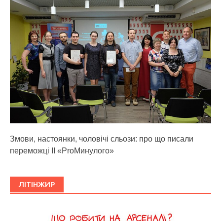
Змови, настоянки, чоловічі сльози: про що писали
переможці ІІ «ProМинулого»
ЛІТІНЖИР