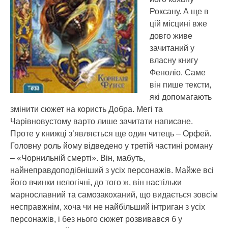
Роксану. А ще в
цій місцині вже
довго живе
зачитаний у
власну книгу
Феноліо. Саме
він пише тексти,
які допомагають
змінити сюжет на користь Добра. Мегі та
Чарівновустому варто лише зачитати написане.
Проте у книжці з’являється ще один читець – Орфей.
Головну роль йому відведено у третій частині роману
– «Чорнильній смерті». Він, мабуть,
найнеправдоподібніший з усіх персонажів. Майже всі
його вчинки нелогічні, до того ж, він настільки
марнославний та самозакоханий, що видається зовсім
несправжнім, хоча чи не найбільший інтриган з усіх
персонажів, і без нього сюжет розвивався б у