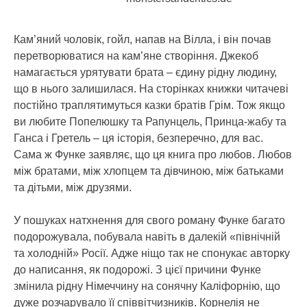
Кам’яний чоловік, гойл, напав на Вілла, і він почав
перетворюватися на кам’яне створіння. Джекоб
намагається урятувати брата – єдину рідну людину,
що в нього залишилася. На сторінках книжки читачеві
постійно траплятимуться казки братів Грім. Тож якщо
ви любите Попелюшку та Рапунцель, Принца-жабу та
Ганса і Гретель – ця історія, безперечно, для вас.
Сама ж Функе заявляє, що ця книга про любов. Любов
між братами, між хлопцем та дівчиною, між батьками
та дітьми, між друзями.
У пошуках натхнення для свого роману Функе багато
подорожувала, побувала навіть в далекій «північній
та холодній» Росії. Адже ніщо так не спонукає авторку
до написання, як подорожі. З цієї причини Функе
змінила рідну Німеччину на сонячну Каліфорнію, що
дуже розчарувало її співвітчизників. Корнелія не