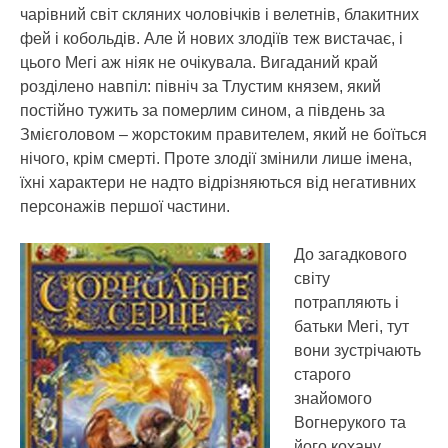
чарівний світ скляних чоловічків і велетнів, блакитних
фей і кобольдів. Але й нових злодіїв теж вистачає, і
цього Мегі аж ніяк не очікувала. Вигаданий край
розділено навпіл: північ за Тлустим князем, який
постійно тужить за померлим сином, а південь за
Змієголовом – жорстоким правителем, який не боїться
нічого, крім смерті. Проте злодії змінили лише імена,
їхні характери не надто відрізняються від негативних
персонажів першої частини.
До загадкового
світу
потрапляють і
батьки Мегі, тут
вони зустрічають
старого
знайомого
Вогнерукого та
його кохану