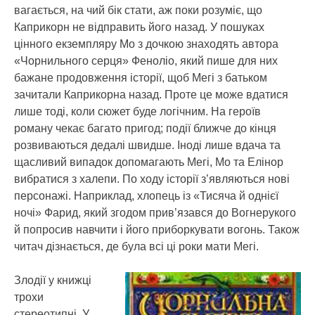
вагається, на чий бік стати, аж поки розуміє, що
Каприкорн не відправить його назад. У пошуках
цінного екземпляру Мо з дочкою знаходять автора
«Чорнильного серця» Феноліо, який пише для них
бажане продовження історії, щоб Мегі з батьком
зачитали Каприкорна назад. Проте це може вдатися
лише тоді, коли сюжет буде логічним. На героїв
роману чекає багато пригод; події ближче до кінця
розвиваються дедалі швидше. Іноді лише вдача та
щасливий випадок допомагають Мегі, Мо та Елінор
вибратися з халепи. По ходу історії з’являються нові
персонажі. Наприклад, хлопець із «Тисяча й однієї
ночі» Фарид, який згодом прив’язався до Вогнерукого
й попросив навчити і його приборкувати вогонь. Також
читач дізнається, де була всі ці роки мати Мегі.
Злодії у книжці
трохи
стереотипні. У