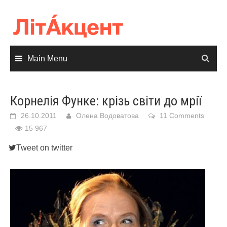
Skip
to
content
Main Menu
Корнелія Функе: крізь світи до мрії
26.10.2011
Олена Водоватова
11 Comments
15 967
Tweet on twitter