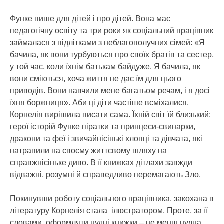
Функе пише для дітей і про дітей. Вона має
педагогічну освіту та три роки як соціальний працівник
займалася з підлітками з неблагополучних сімей: «Я
бачила, як вони турбуються про своїх братів та сестер,
у той час, коли їхнім батькам байдуже. Я бачила, як
вони сміються, хоча життя не дає їм для цього
приводів. Вони навчили мене багатьом речам, і я досі
їхня боржниця». Аби ці діти частіше всміхалися,
Корнелія вирішила писати сама. Їхній світ їй близький:
герої історій Функе піратки та принцеси-свинарки,
дракони та феї і звичайнісінькі хлопці та дівчата, які
натрапили на своєму життєвому шляху на
справжнісіньке диво. В її книжках дітлахи завжди
відважні, розумні й справедливо перемагають Зло.
Покинувши роботу соціального працівника, закохана в
літературу Корнелія стала ілюстратором. Проте, за її
словами, оформляти нудні книжки – не менш нудна