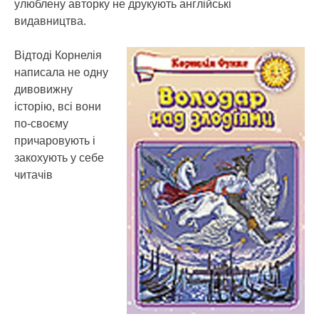
улюблену авторку не друкують англійські
видавництва.
Відтоді Корнелія
написала не одну
дивовижну
історію, всі вони
по-своєму
причаровують і
закохують у себе
читачів