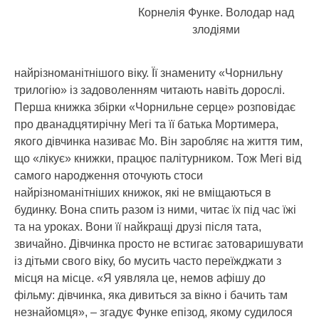
Корнелія Функе. Володар над
злодіями
найрізноманітнішого віку. Її знамениту «Чорнильну
трилогію» із задоволенням читають навіть дорослі.
Перша книжка збірки «Чорнильне серце» розповідає
про дванадцятирічну Мегі та її батька Мортимера,
якого дівчинка називає Мо. Він заробляє на життя тим,
що «лікує» книжки, працює палітурником. Тож Мегі від
самого народження оточують стоси
найрізноманітніших книжок, які не вміщаються в
будинку. Вона спить разом із ними, читає їх під час їжі
та на уроках. Вони її найкращі друзі після тата,
звичайно. Дівчинка просто не встигає затоваришувати
із дітьми свого віку, бо мусить часто переїжджати з
місця на місце. «Я уявляла це, немов афішу до
фільму: дівчинка, яка дивиться за вікно і бачить там
незнайомця», – згадує Функе епізод, якому судилося