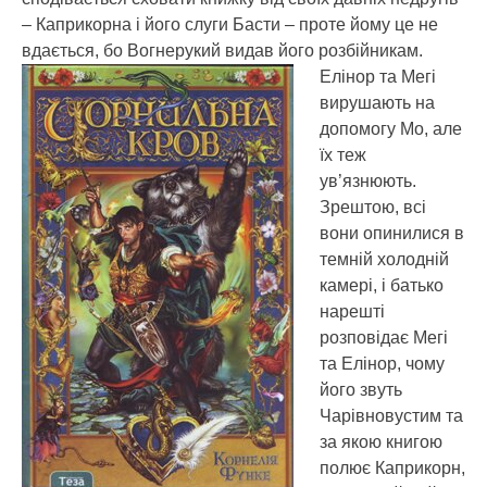
– Каприкорна і його слуги Басти – проте йому це не
вдається, бо Вогнерукий видав його розбійникам.
Елінор та Мегі
вирушають на
допомогу Мо, але
їх теж
ув’язнюють.
Зрештою, всі
вони опинилися в
темній холодній
камері, і батько
нарешті
розповідає Мегі
та Елінор, чому
його звуть
Чарівновустим та
за якою книгою
полює Каприкорн,