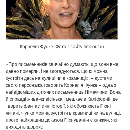
Корнелія Функе. Фото з сайту timeout.ru
«Про письменників звичайно думають, що вони вже
давно померли, і не здогадуються, що їх можна
зустріти десь на вулиці чи в крамниці», – вустами
свого персонажа говорить Корнелія Функе
– одна з
найвідоміших дитячих письменниць Німеччини. Вона
й справді жива-живісінька і мешкає в Каліфорнії, де
творить фантастичні історії, які обожнюють її юні
читачі. Функе можна зустріти в крамниці чи на вулиці,
проте найкращим доказом її існування є книжки, які
виходять щороку.