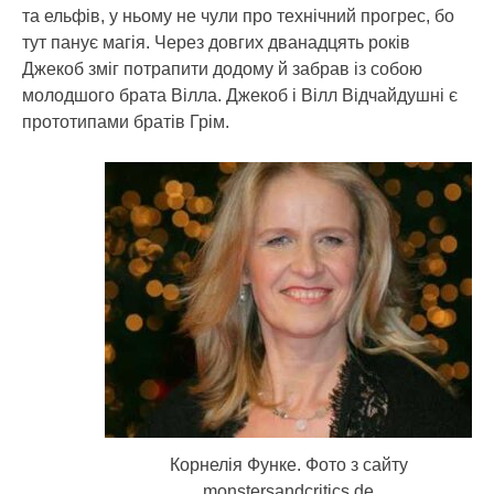
та ельфів, у ньому не чули про технічний прогрес, бо
тут панує магія. Через довгих дванадцять років
Джекоб зміг потрапити додому й забрав із собою
молодшого брата Вілла. Джекоб і Вілл Відчайдушні є
прототипами братів Грім.
Корнелія Функе. Фото з сайту
monstersandcritics.de