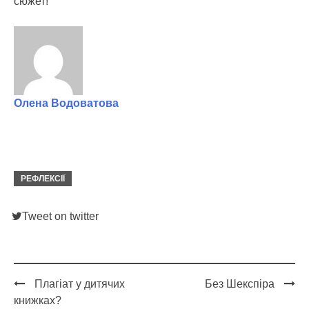
сюжет!
Олена Водоватова
РЕФЛЕКСІЇ
Tweet on twitter
Плагіат у дитячих
Без Шекспіра
Post
книжках?