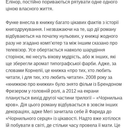
Елінор, постійно пориваються рятувати одне одного
ціною власного життя.
Функе внесла в книжку багато цікавих фактів з історії
книгодрукування. І незважаючи на те, що дії роману
відбуваються на початку нульових, у книжці жодного
разу не згадано комп’ютер та між іншим сказано про
телевізор. Усе обертається навколо шарудіння
сторінок, які несуть вікову мудрість, або ж інших, які
ще зберегли аромат типографської фарби. Адже, за
словами Корнелії, це книжка «про тих, хто любить
читати, і для тих, хто любить читати». 2008 року за
«книжкою про книжки» було знято фільм із Брендоном
Фрезером у головній ролі, а 2012 на екрани
планується вихід другої частини трилогії – «Чорнильна
кров». Дія цього роману відбувається в зовсім інших
декораціях, адже Мегі зачитала себе й Фарида до
«Чорнильного серця» із цікавості. Надто вже хотілося
їй побувати в світі, де стільки часу провела її мати. Це