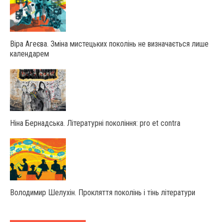
Віра Агеєва. Зміна мистецьких поколінь не визначається лише
календарем
Ніна Бернадська. Літературні покоління: pro et contra
Володимир Шелухін. Прокляття поколінь і тінь літератури