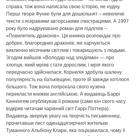
справа, тож вона написала свою історію, не нудну.
Перші твори Функе були для дошкільнят – невеличкі
тексти з яскравими авторськими ілюстраціями. А 1997
року було надруковано роман для підлітків –
«Повелитель драконів». Ця книжка розповідає про
добрих, благородних драконів, які харчуються
виключно місячним світлом і товаришують з людьми.
Згодом вийшов «Володар над злодіями» — про
хлопця, який мріяв стати дорослим, і мрія якого
передчасно здійснилася. Корнелія здобула шалену
популярність на батьківщині, проте їй завжди хотілося
більшого. Тож вона попрохала свого кузена
перекласти книжки англійською. А видавець Баррі
Каннінгем опублікував її романи (саме він свого часу
відкрив читачам чарівний світ Гаррі Поттера).
Видавець звернув увагу на творчість письменниці,
прочитавши лист одинадцятирічної жительки
Туманного Альбіону Клари, яка поцікавилася, чому її