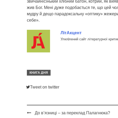
звичайнісінький хлібний батон, котрий, як вия
жив Бог. Мені дуже подобається те, що цей чол
мудру й дещо парадоксальну «оптику» жежерин
себе».
ЛітАкцент
Улюблений сайт літературної крити
КНИГА ДНЯ
Tweet on twitter
До в’язниці – за переклад Палагнюка?