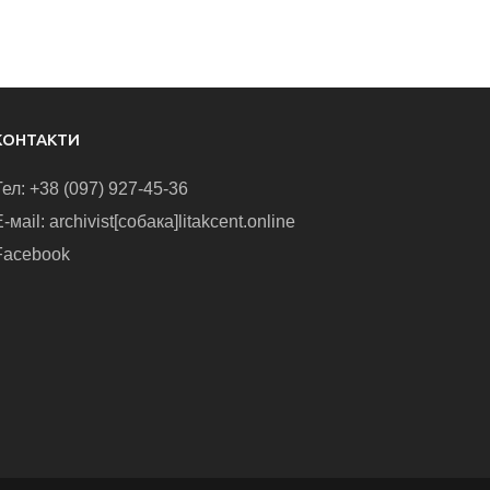
КОНТАКТИ
Тел: +38 (097) 927-45-36
-маіl: archivist[собака]litakcent.online
Facebook