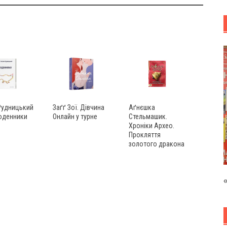
Рудницький
Заґґ Зої. Дівчина
Аґнєшка
Щоденники
Онлайн у турне
Стельмашик.
Хроніки Архео.
Прокляття
золотого дракона