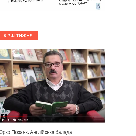
ВІРШ ТИЖНЯ
Юрко Позаяк. Англійська балада