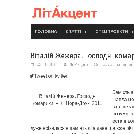
Skip
to
content
ГОЛОВНА
СТАТТІ
СПЕЦПРОЕКТИ
Віталій Жежера. Господні кома
03.10.2011
ЛітАкцент
Leave a commen
Tweet on twitter
Замість а
Віталій Жежера. Господні
Павла Во
комарики. – К.: Нора-Друк, 2011.
їхня неза
розумієш 
останньог
дуже врізалася в пам’ять ота давніша вже річ,