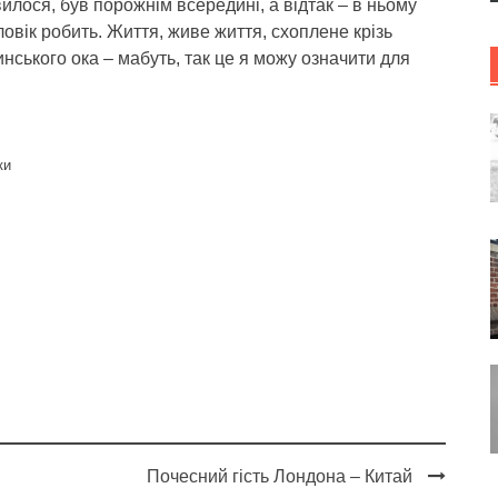
вилося, був порожнім всередині, а відтак – в ньому
овік робить. Життя, живе життя, схоплене крізь
ського ока – мабуть, так це я можу означити для
ки
Почесний гість Лондона – Китай