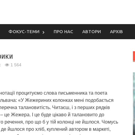
ФОКУС-ТЕМИ
ПРО НАС
АВТОРИ
АРХІВ
рики
t
1 564
нотації процитуємо слова письменника та поета
львача: «У Жежериних колонках мені подобається
перечна талановитість.
Читаєш, і з перших рядків
– це Жежера. І це буде цікаво й талановито до
о речення, про що б у тій колонці не йшлося. Чомусь
 де йшлося про хліб, куплений автором в маркеті,