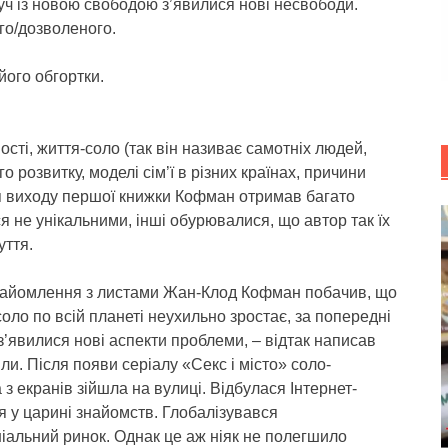
ч із новою свободою з’явилися нові несвободи.
го/дозволеного.
його обгортки.
і, життя-соло (так він називає самотніх людей,
о розвитку, моделі сім’ї в різних країнах, причини
ля виходу першої книжки Кофман отримав багато
я не унікальними, інші обурювалися, що автор так їх
уття.
найомлення з листами Жан-Клод Кофман побачив, що
 соло по всій планеті неухильно зростає, за попередні
 з’явилися нові аспекти проблеми, – відтак написав
іли. Після появи серіалу «Секс і місто» соло-
 з екранів зійшла на вулиці. Відбулася Інтернет-
 у царині знайомств. Глобалізувався
іальний ринок. Однак це аж ніяк не полегшило