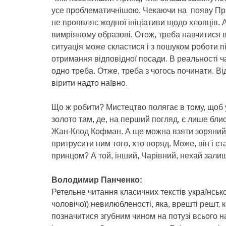
усе проблематичнішою. Чекаючи на появу Прин
не проявляє жодної ініціативи щодо хлопців. 
вимріяному образові. Отож, треба навчитися в
ситуація може скластися і з пошуком роботи п
отримання відповідної посади. В реальності ча
одно треба. Отже, треба з чогось починати. Від
вірити надто наївно.
Що ж робити? Мистецтво полягає в тому, щоб 
золото там, де, на перший погляд, є лише блис
Жан-Клод Кофман. А ще можна взяти зоряний 
притрусити ним того, хто поряд. Може, він і с
принцом? А той, інший, Чарівний, нехай залиш
Володимир Панченко:
Ретельне читання класичних текстів українськ
чоловічої) невилюбленості, яка, врешті решт, к
позначитися згубним чином на потузі всього н