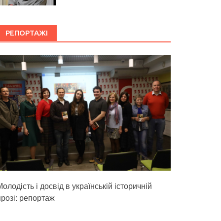
РЕПОРТАЖІ
олодість і досвід в українській історичній
прозі: репортаж