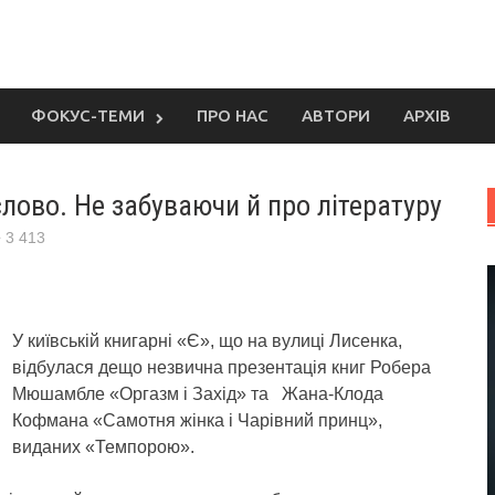
ФОКУС-ТЕМИ
ПРО НАС
АВТОРИ
АРХІВ
слово. Не забуваючи й про літературу
3 413
У київській книгарні «Є», що на вулиці Лисенка,
відбулася дещо незвична презентація книг Робера
Мюшамбле «Оргазм і Захід» та Жана-Клода
Кофмана «Самотня жінка і Чарівний принц»,
виданих «Темпорою».