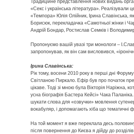
Традиційне представлення нових видань орга
«Секс і українська література». Реалізували
«Темпора» Юлія Олійник, Ірина Славінська, 
Борисюк, перекладачка «Самотньої жінки і Чар
Андрій Бондар, Ростислав Семків і Володими
Пропонуємо вашій увазі три монологи – І.Слав
запропонував, як він сам висловився, «іроніч
Ірина Славінська:
Рік тому, восени 2010 року в перші дні Форуму
Світланою Пиркало. Ефір був про початок прем
цікаве. Тоді зі мною була Вікторія Наріжна, 
усна біографія Бастера Кейсі» Чака Паланіка.
шукати слова для «озвучки» мовлення сутенер
вокабуляр, і допомагають хіба що тематичні фо
На той момент я вже переклала десь половину 
після повернення до Києва я дійду до розділів 