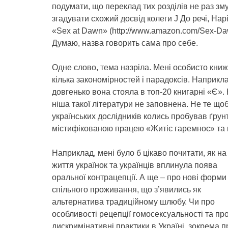
подумати, що переклад тих розділів не раз 
згадувати схожий досвід колеги J До речі, На
«Sex at Dawn» (http://www.amazon.com/Sex-Dawn
Думаю, назва говорить сама про себе.
Одне слово, тема назріла. Мені особисто кн
кілька закономірностей і парадоксів. Наприкл
довгенько вона стояла в топ-20 книгарні «Є». 
ніша такої літератури не заповнена. Не те щоб
українських дослідників колись пробував ґрун
містифікованою працею «Житіє гаремноє» та к
Наприклад, мені було б цікаво почитати, як на
життя українок та українців вплинула поява
оральної контрацепції. А ще – про нові форми
спільного проживання, що з’явились як
альтернатива традиційному шлюбу. Чи про
особливості рецепції гомосексуальності та пр
дискримінативні практики в Україні, зокрема пр