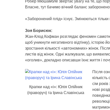
Робер Мюшамбле звертає увагу на те, що пору
Власне, тут бачимо вічний баланс заборонено
«Заборонений плід» існує. Змінюються тільки 
Зоя Борисюк:
Жан-Клод Кофман розглядає феномен самотност
щоб уникнути негативного відтінку), історію йог
зростання кількості «автономних» жінок. Піс
листів від жінок. Одні жалкували, що виявилис
«оголив», докладно описавши їхнє життя і поч
Після оз
кількість
сім років
Крапки над «і»: Юлія Олійник
нові розд
(праворуч) та Ірина Славінська
поведінка
революція
матримон