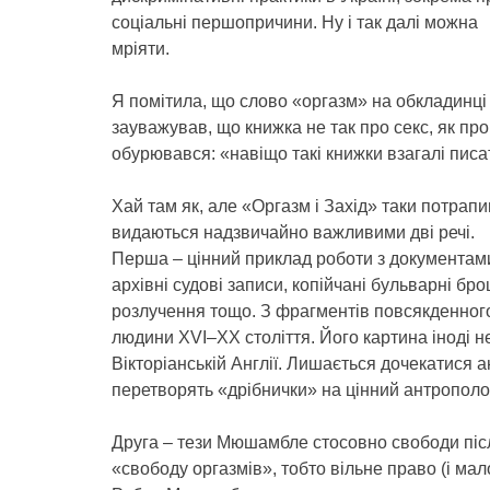
соціальні першопричини. Ну і так далі можна
мріяти.
Я помітила, що слово «оргазм» на обкладинці 
зауважував, що книжка не так про секс, як пр
обурювався: «навіщо такі книжки взагалі писа
Хай там як, але «Оргазм і Захід» таки потрапи
видаються надзвичайно важливими дві речі.
Перша – цінний приклад роботи з документам
архівні судові записи, копійчані бульварні б
розлучення тощо. З фрагментів повсякденного
людини ХVІ–ХХ століття. Його картина іноді н
Вікторіанській Англії. Лишається дочекатися ан
перетворять «дрібнички» на цінний антрополо
Друга – тези Мюшамбле стосовно свободи післ
«свободу оргазмів», тобто вільне право (і мал