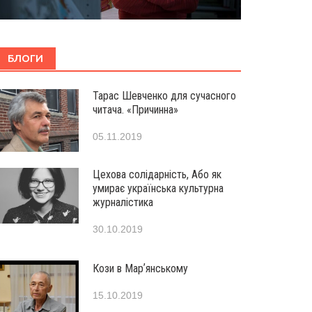
БЛОГИ
Тарас Шевченко для сучасного
читача. «Причинна»
05.11.2019
Цехова солідарність, Або як
умирає українська культурна
журналістика
30.10.2019
Кози в Марʼянському
15.10.2019