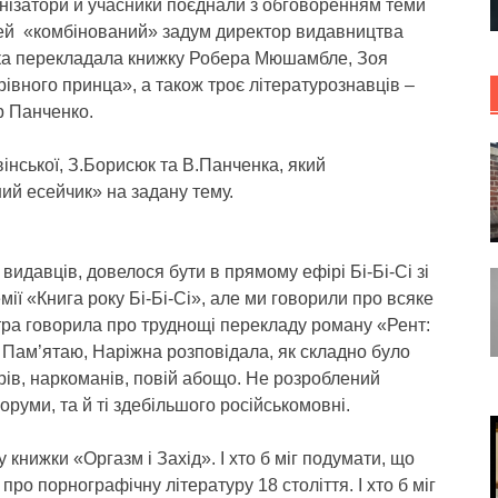
нізатори й учасники поєднали з обговоренням теми
 цей «комбінований» задум директор видавництва
яка перекладала книжку Робера Мюшамбле, Зоя
івного принца», а також троє літературознавців –
р Панченко.
інської, З.Борисюк та В.Панченка, який
ний есейчик» на задану тему.
 видавців, довелося бути в прямому ефірі Бі-Бі-Сі зі
ії «Книга року Бі-Бі-Сі», але ми говорили про всяке
котра говорила про труднощі перекладу роману «Рент:
 Пам’ятаю, Наріжна розповідала, як складно було
ів, наркоманів, повій абощо. Не розроблений
руми, та й ті здебільшого російськомовні.
книжки «Оргазм і Захід». І хто б міг подумати, що
про порнографічну літературу 18 століття. І хто б міг