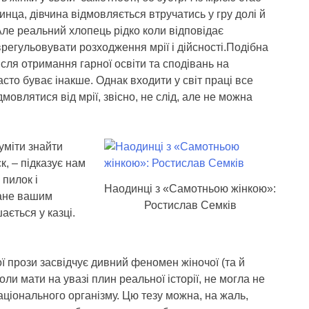
ца, дівчина відмовляється втручатись у гру долі й
Але реальний хлопець рідко коли відповідає
регульовувати розходження мрії і дійсності.Подібна
ісля отримання гарної освіти та сподівань на
сто буває інакше. Однак входити у світ праці все
мовлятися від мрії, звісно, не слід, але не можна
уміти знайти
к, – підказує нам
пилок і
Наодинці з «Самотньою жінкою»:
тане вашим
Ростислав Семків
ається у казці.
ої прози засвідчує дивний феномен жіночої (та й
оли мати на увазі плин реальної історії, не могла не
аціонального організму. Цю тезу можна, на жаль,