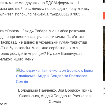
змусить мене мандрувати по БДСМ-форумах… і
ріжна оце щойно закінчила перекладати нову книжку
-Prehistoric-Origins-Sexuality/dp/0061707805 ).
ижка «Оргазм і Захід» Робера Мюшамбле розкрила
ад, праця виявилася цікавою читачам. Пам’ятаю,
Насправді не дивно: в українській гуманітаристиці
 її не було зовсім. Але якщо серйозно – хто з
товно дослідити «про це»? Ну, крім Винничука з
ількох інших імен?
М
Володимир Панченко, Зоя Борисюк, Ірина
Славінська, Андрій Бондар та Ростислав
о
Семків
о їх