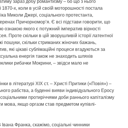
атиму зараз добу романтизму – бо що з нього
й 1870-х, коли в усій своїй моторошності постала
іка Миколи Джері, соціального протестанта,
теренах Причорномор’я. Є всі підстави говорити, що
 ознакою якого є потужний імператив вірності
ея. Проте скільки в цій зворушливій історії латентної
кі пошуки, скільки стриманих жіночих бажань,
ив, які цікаві сублімаційні процеси вгадуються за
суальна енергія також не знаходить шляхів
поклики рибачки Мокрини, – звідси мало не
ки в літературі ХІХ ст. – Христі Притики («Повія») –
ального рабства, а буденні вияви індивідуального Еросу
 соціальними протиріччями доби раннього капіталізму
ти мова, якщо оргазм став предметом купівлі-
 Івана Франка, скажімо, соціальні чинники