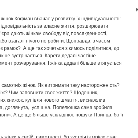
жінок Кофман вбачає у розвитку їх індивідуальності:
відповідальність за власне життя, розширювати
р’єра дають жінкам свободу від повсякденності,
або взагалі нічого не робити. Щоправда, з часом
ез рамок? А ще так хочеться з кимось поділитися, до
к не зустрічається. Карети дедалі частіше
ент розчарування. І жінка дедалі більше втягується
 самотніх жінок. Як витримати таку настороженість?
між? Чим заповнити своє життя? Щоденник,
их книжок, купівля нового шмаття, виснажливі
ва, доглянута, успішна. Попелюшка сама зробила
івні». А це ще більше ускладнює пошуки Принца, бо її
жінки у своїй самотності, бо зустріч із мрією стає