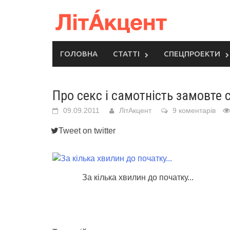
Skip
to
content
ГОЛОВНА
СТАТТІ
СПЕЦПРОЕКТИ
Про секс і самотність замовте 
09.09.2011
ЛітАкцент
9 коментарів
Tweet on twitter
За кілька хвилин до початку...