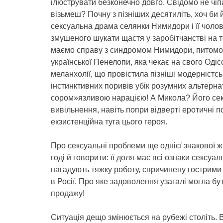
ілюструвати безконечно довго. Свідомо не чіп
візьмеш? Почну з пізніших десятиліть, хоч би 
сексуальна драма селянки Нимидори і її чолов
змушеного шукати щастя у заробітчанстві на 
маємо справу з синдромом Нимидори, питомою
української Пенелопи, яка чекає на свого Одісс
меланхолії, що провістила пізніші модерністсь
інстинктивних поривів убік розумних альтернат
сором»язливою нарацією! А Микола? Його сек
вивільнення, навіть попри відверті еротичні 
екзистенційна туга цього героя.
Про сексуальні проблеми ще однієї знакової жін
годі й говорити: її доля має всі ознаки сексу
нагадують тяжку роботу, спричинену гострими
в Росії. Про яке задоволення узагалі могла бу
продажу!
Ситуація дещо змінюється на рубежі століть. В