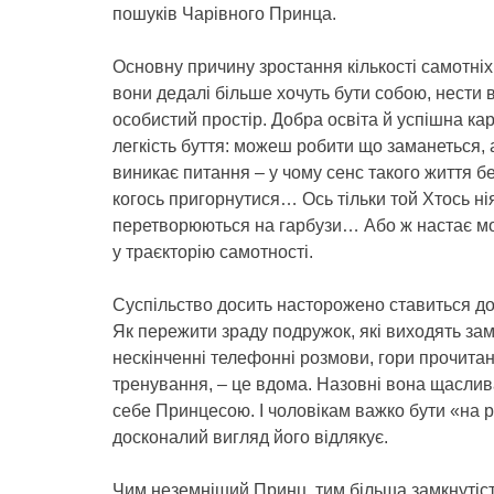
пошуків Чарівного Принца.
Основну причину зростання кількості самотніх 
вони дедалі більше хочуть бути собою, нести 
особистий простір. Добра освіта й успішна ка
легкість буття: можеш робити що заманеться, 
виникає питання – у чому сенс такого життя б
когось пригорнутися… Ось тільки той Хтось нія
перетворюються на гарбузи… Або ж настає мом
у траєкторію самотності.
Суспільство досить насторожено ставиться до
Як пережити зраду подружок, які виходять за
нескінченні телефонні розмови, гори прочитан
тренування, – це вдома. Назовні вона щасли
себе Принцесою. І чоловікам важко бути «на р
досконалий вигляд його відлякує.
Чим неземніший Принц, тим більша замкнутість 