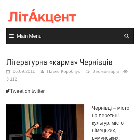
Skip
to
content
Main Menu
Літературна «карма» Чернівців
06.09.2011
Павло Коробчук
8 коментарів
3 112
Tweet on twitter
Чернівці – місто
на перетині
культур, місто
німецьких,
румунських,