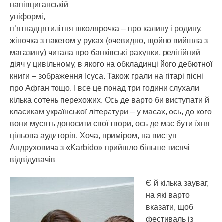
напівциганській
уніформі,
п’ятнадцятилітня школярочка – про калину і родину,
жіночка з пакетом у руках (очевидно, щойно вийшла з
магазину) читала про банківські рахунки, релігійний
діяч у цивільному, в якого на обкладинці його дебютної
книги – зображення Ісуса. Також грали на гітарі пісні
про Афган тощо. І все це понад три години слухали
кілька сотень перехожих. Ось де варто би виступати й
класикам української літератури – у масах, ось, до кого
вони мусять доносити свої твори, ось де має бути їхня
цільова аудиторія. Хоча, приміром, на виступ
Андруховича з «Karbido» прийшло більше тисячі
відвідувачів.
Є й кілька зауваг,
на які варто
вказати, щоб
фестиваль із