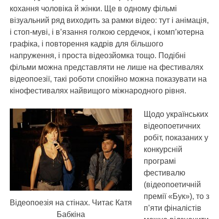
кохання чоловіка й жінки. Ще в одному фільмі
візуальний ряд виходить за рамки відео: тут і анімація,
і стоп-муві, і в’язання голкою сердечок, і комп’ютерна
графіка, і повторення кадрів для більшого
напруження, і проста відеозйомка тощо. Подібні
фільми можна представляти не лише на фестивалях
відеопоезії, такі роботи спокійно можна показувати на
кінофестивалях найвищого міжнародного рівня.
Щодо українських
відеопоетичних
робіт, показаних у
конкурсній
програмі
фестивалю
(відеопоетичній
премії «Бук»), то з
Відеопоезія на стінах. Читає Катя
п’яти фіналістів
Бабкіна