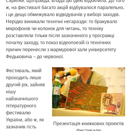
Скрипки. Щоправда, влада цю ідею відхилила. До того
ж, на фестивалі багато акцій відбувалося паралельно,
і це дещо обмежувало відвідувачів у виборі заходів.
Нерідко виникали технічні негаразди: то бракувало
мікрофонів чи колонок для читань, то техніку
розставляли тільки після зазначеного у програмці
початку заходу, то показ відеопоезій із технічних
причин перенесли з мармурової зали університету
Федьковича – до червоної.
Фестиваль, який
проходить лише
другий рік, зайняв
нішу
найзначнішого
літературного
фестивалю
України, або ж, як
Презентація книжкових проектів
зазначив гість
фестивалю