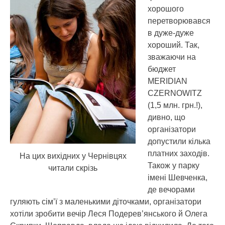
хорошого
перетворювався
в дуже-дуже
хороший. Так,
зважаючи на
бюджет
MERIDIAN
CZERNOWITZ
(1,5 млн. грн.!),
дивно, що
організатори
допустили кілька
платних заходів.
На цих вихідних у Чернівцях
Також у парку
читали скрізь
імені Шевченка,
де вечорами
гуляють сім’ї з маленькими діточками, організатори
хотіли зробити вечір Леся Подерев’янського й Олега