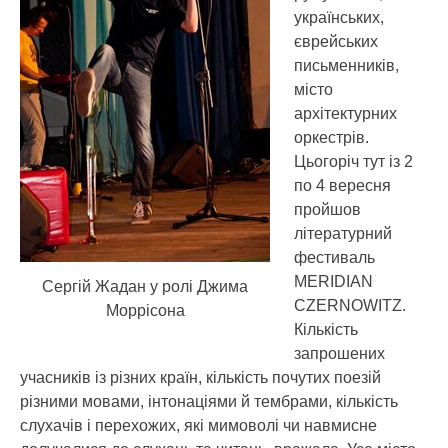
українських,
єврейських
письменників,
місто
архітектурних
оркестрів.
Цьогоріч тут із 2
по 4 вересня
пройшов
літературний
фестиваль
MERIDIAN
Сергій Жадан у ролі Джима
CZERNOWITZ.
Моррісона
Кількість
запрошених
учасників із різних країн, кількість почутих поезій
різними мовами, інтонаціями й тембрами, кількість
слухачів і перехожих, які мимоволі чи навмисне