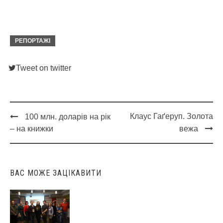
РЕПОРТАЖІ
Tweet on twitter
Клаус Гаґеруп. Золота
100 млн. доларів на рік
Post
– на книжки
вежа
navigation
ВАС МОЖЕ ЗАЦІКАВИТИ