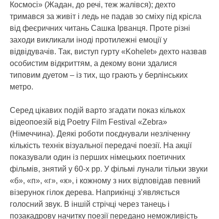
Космосі» (Жадан, до речі, теж жалівся); дехто
тримався за живіт і ледь не падав зо сміху під крісла
від феєричних читань Сашка Ірванця. Проте різні
заходи викликали іноді протилежні емоції у
відвідувачів. Так, виступ гурту «Kohelet» дехто назвав
особистим відкриттям, а декому вони здалися
типовим дуетом – із тих, що грають у берлінських
метро.
Серед цікавих подій варто згадати показ кількох
відеопоезій від Poetry Film Festival «Zebra»
(Німеччина). Деякі роботи поєднували незліченну
кількість технік візуальної передачі поезії. На акції
показували один із перших німецьких поетичних
фільмів, знятий у 60-х рр. У фільмі лунали тільки звуки
«б», «п», «г», «к», і кожному з них відповідав певний
візерунок гілок дерева. Наприкінці з’являється
голосний звук. В іншій стрічці через танець і
позакадрову начитку поезії передано неможливість