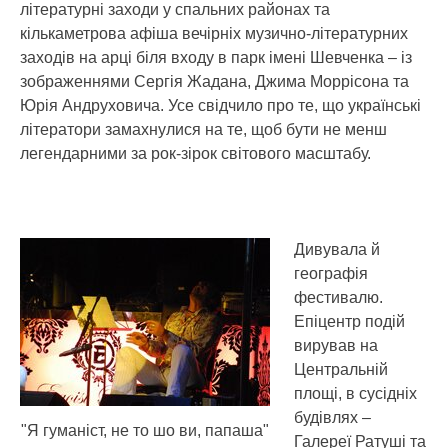
літературні заходи у спальних районах та
кількаметрова афіша вечірніх музично-літературних
заходів на арці біля входу в парк імені Шевченка – із
зображеннями Сергія Жадана, Джима Моррісона та
Юрія Андруховича. Усе свідчило про те, що українські
літератори замахнулися на те, щоб бути не менш
легендарними за рок-зірок світового масштабу.
Дивувала й
географія
фестивалю.
Епіцентр подій
вирував на
Центральній
площі, в сусідніх
будівлях –
"Я гуманіст, не то шо ви, папаша"
Галереї Ратуші та