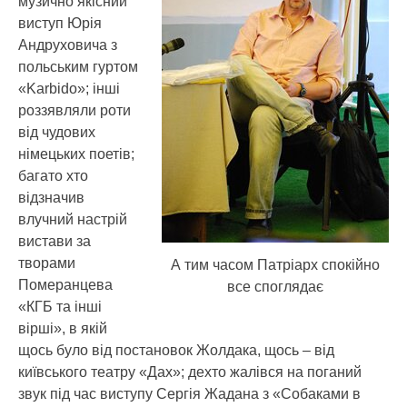
музично якісний
виступ Юрія
Андруховича з
польським гуртом
«Karbido»; інші
роззявляли роти
від чудових
німецьких поетів;
багато хто
відзначив
влучний настрій
вистави за
творами
А тим часом Патріарх спокійно
Померанцева
все споглядає
«КГБ та інші
вірші», в якій
щось було від постановок Жолдака, щось – від
київського театру «Дах»; дехто жалівся на поганий
звук під час виступу Сергія Жадана з «Собаками в