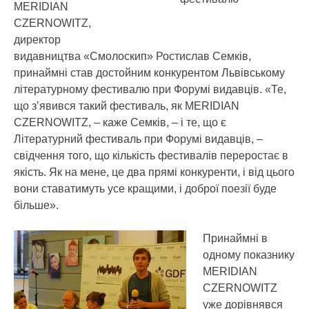
MERIDIAN
CZERNOWITZ,
директор
видавництва «Смолоскип» Ростислав Семків,
принаймні став достойним конкурентом Львівському
літературному фестивалю при Форумі видавців. «Те,
що з’явився такий фестиваль, як MERIDIAN
CZERNOWITZ, – каже Семків, – і те, що є
Літературний фестиваль при Форумі видавців, –
свідчення того, що кількість фестивалів переростає в
якість. Як на мене, це два прямі конкуренти, і від цього
вони ставатимуть усе кращими, і доброї поезії буде
більше».
Принаймні в
одному показнику
MERIDIAN
CZERNOWITZ
уже дорівнявся