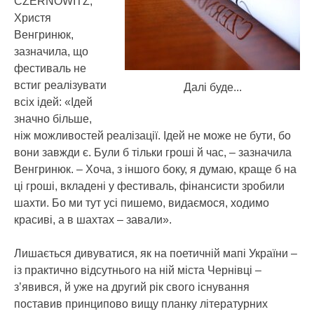
CZERNOWITZ,
Христя
Венгринюк,
зазначила, що
фестиваль не
встиг реалізувати
Далі буде...
всіх ідей: «Ідей
значно більше,
ніж можливостей реалізації. Ідей не може не бути, бо
вони завжди є. Були б тільки гроші й час, – зазначила
Венгринюк. – Хоча, з іншого боку, я думаю, краще б на
ці гроші, вкладені у фестиваль, фінансисти зробили
шахти. Бо ми тут усі пишемо, видаємося, ходимо
красиві, а в шахтах – завали».
Лишається дивуватися, як на поетичній мапі України –
із практично відсутнього на ній міста Чернівці –
з’явився, й уже на другий рік свого існування
поставив принципово вищу планку літературних