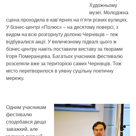
Художньому
музеї. Молодіжна
сцена проходила в кав’ярнях на п’яти різних вулицях.
У бізнес-центрі «Полюс» – на десятому поверсі, з
видом на всю розгорнуту долоню Чернівців – теж
відбувалися акції. У величезному підвалі цього ж
бізнес-центру навіть поставили виставу за творами
Ігоря Померанцева. Багатьох учасників фестивалю
розселяли вже за територією самих Чернівців. Тож
місто перетворилося в уявну суцільну поетичну
мережу.
Одним учасникам
фестивалю
сподобався дещо
заважкий, але