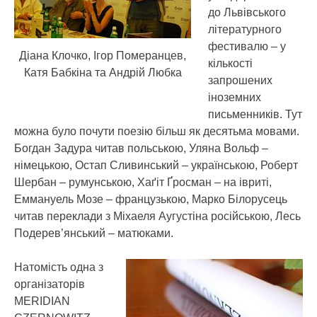
до Львівського
літературного
фестивалю – у
Діана Клочко, Ігор Померанцев,
кількості
Катя Бабкіна та Андрій Любка
запрошених
іноземних
письменників. Тут
можна було почути поезію більш як десятьма мовами.
Богдан Задура читав польською, Уляна Вольф –
німецькою, Остап Сливинський – українською, Роберт
Шербан – румунською, Хаґіт Ґросман – на івриті,
Еммануель Мозе – французькою, Марко Білорусець
читав переклади з Міхаеля Аугустіна російською, Лесь
Подерев’янський – матюками.
Натомість одна з
організаторів
MERIDIAN