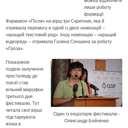
можна відзначити
лише роботу
формації
Фармакон «Пісок» на вірш Іри Скрипник, яка й
отримала перемогу в одній із двох номінацій –
«кращий текстовий ряд». Іншу номінацію – «кращий
відеоряд» – отримала Галина Сеншина за роботу
«Гроза».
Показовою
подією залучення
простолюду до
поезії став
вільний мікрофон
третього дня
фестивалю. Тут
читала свої вірші
Один із ініціаторів фестивалю -
підстаркувата
Олександр Бойченко
жінка в