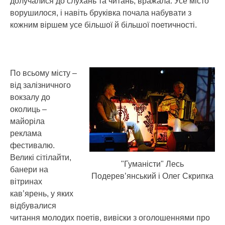
долучалися до слухань та читань, вражала. Усе місто
ворушилося, і навіть бруківка почала набувати з
кожним віршем усе більшої й більшої поетичності.
По всьому місту –
від залізничного
вокзалу до
околиць –
майоріла
реклама
фестивалю.
Великі сітілайти,
"Гуманісти" Лесь
банери на
Подерев’янський і Олег Скрипка
вітринах
кав’ярень, у яких
відбувалися
читання молодих поетів, вивіски з оголошеннями про