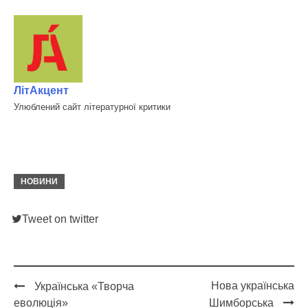
ЛітАкцент
Улюблений сайт літературної критики
НОВИНИ
Tweet on twitter
Нова українська
Українська «Творча
Post
еволюція»
Шимборська