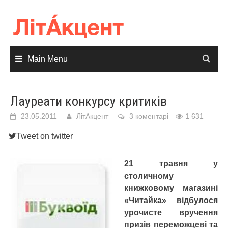
Skip
to
content
Main Menu
Лауреати конкурсу критиків
23.05.2011
ЛітАкцент
3 коментарі
1 631
Tweet on twitter
21 травня у
столичному
книжковому магазині
«Читайка» відбулося
урочисте вручення
призів переможцеві та