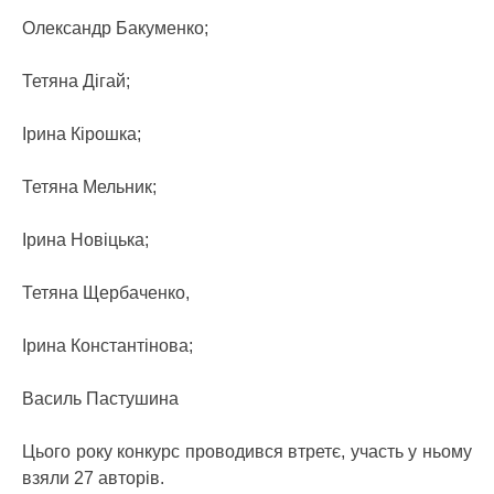
Олександр Бакуменко;
Тетяна Дігай;
Ірина Кірошка;
Тетяна Мельник;
Ірина Новіцька;
Тетяна Щербаченко,
Ірина Константінова;
Василь Пастушина
Цього року конкурс проводився втретє, участь у ньому
взяли 27 авторів.