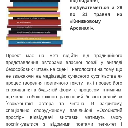
підглядання,
відбуватиметься з 28
по 31 травня на
«Книжковому
Арсеналі».
Проект має на меті відійти від традиційного
представлення авторами власної поезії у вигляді
безособових читань на сцені і наголосити на тому, що
не зважаючи на медіазацію сучасного суспільства як
процес творення поетичного тексту, так і процес його
споживання в будь-якій формі є процесом інтимним,
що являє собою кожного разу новий, безпосередній зв
´язок/контакт автора та читача. В закритому,
спеціально спорудженому павільйоні «Особистий
простір» відвідувачі виставки матимуть змогу
поспілкуватися з відомими поетами тет-а-тет і