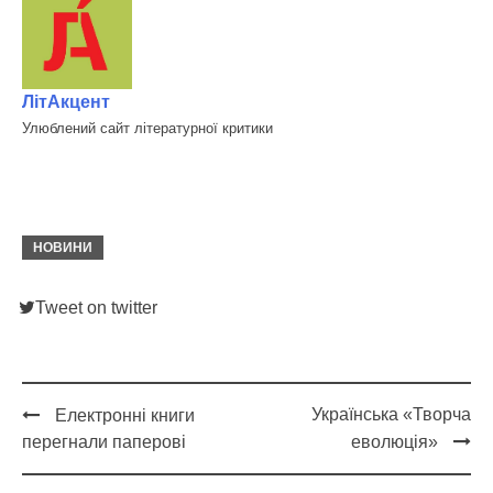
ЛітАкцент
Улюблений сайт літературної критики
НОВИНИ
Tweet on twitter
Українська «Творча
Електронні книги
Post
перегнали паперові
еволюція»
navigation