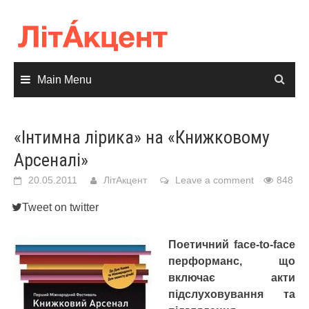
Skip
to
content
Main Menu
«Інтимна лірика» на «Книжковому
Арсеналі»
20.05.2011
ЛітАкцент
Leave a comment
848
Tweet on twitter
Поетичний face-to-face
перформанс, що
включає акти
підслуховування та